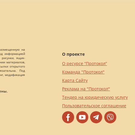
 размещенную на
О проекте
Под информацией
 рисунки, ящик-
ании материалов,
О ресурсе “Протокол”
сылки открытого
язательна. Под
Команда "Протокол"
нг, модификация
Карта Сайту
Реклама на "Протокол"
ены.
Тендер на юридическую услугу
Пользовательское соглашение