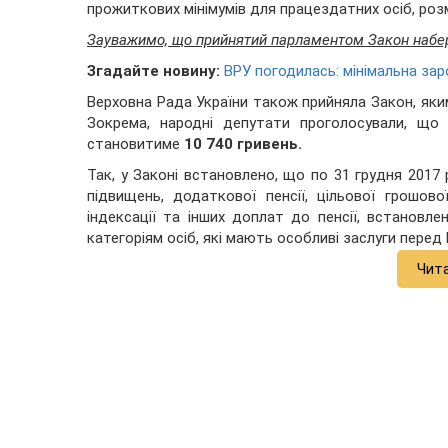
прожиткових мінімумів для працездатних осіб, розм
Зауважимо, що прийнятий парламентом Закон набере
Згадайте новину:
ВРУ погодилась: мінімальна заро
Верховна Рада України також прийняла Закон, яки
Зокрема, народні депутати проголосували, що у
становитиме
10 740 гривень.
Так, у Законі встановлено, що по 31 грудня 2017 
підвищень, додаткової пенсії, цільової грошово
індексації та інших доплат до пенсії, встанов
категоріям осіб, які мають особливі заслуги пере
Чит