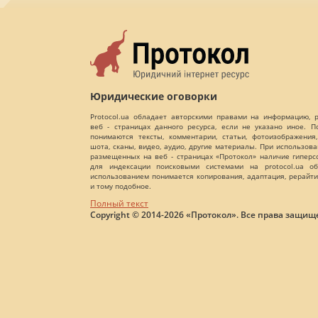
Юридические оговорки
Protocol.ua обладает авторскими правами на информацию,
веб - страницах данного ресурса, если не указано иное. 
понимаются тексты, комментарии, статьи, фотоизображения,
шота, сканы, видео, аудио, другие материалы. При использов
размещенных на веб - страницах «Протокол» наличие гиперс
для индексации поисковыми системами на protocol.ua об
использованием понимается копирования, адаптация, рерайти
и тому подобное.
Полный текст
Copyright © 2014-2026 «Протокол». Все права защищ