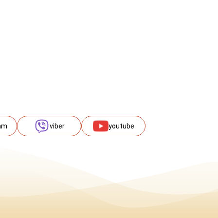
am
viber
youtube