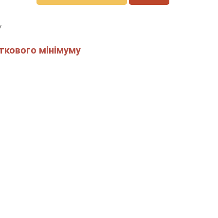
у
ткового мінімуму