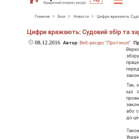
☰
Укр
Главная
Блог
Новости
Цифри вражають: Судов
Цифри вражають: Судовий збір та за
08.12.2016
Автор:
Веб-ресурс "Протокол"
Пр
Верхо
збор
праце
пере
закон
Так, 
що с
прожи
закон
або с
до ці
Тако
Украї