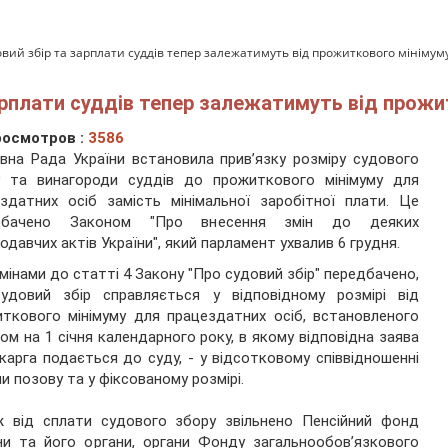
ий збір та зарплати суддів тепер залежатимуть від прожиткового мінімум
рплати суддів тепер залежатимуть від прожи
осмотров :
3586
вна Рада України встановила прив’язку розміру судового
у та винагороди суддів до прожиткового мінімуму для
здатних осіб замість мінімальної заробітної плати. Це
дбачено Законом "Про внесення змін до деяких
одавчих актів України", який парламент ухвалив 6 грудня.
змінами до статті 4 Закону "Про судовий збір" передбачено,
удовий збір справляється у відповідному розмірі від
ткового мінімуму для працездатних осіб, встановленого
ом на 1 січня календарного року, в якому відповідна заява
карга подається до суду, - у відсотковому співвідношенні
ни позову та у фіксованому розмірі.
ж від сплати судового збору звільнено Пенсійний фонд
ни та його органи, органи Фонду загальнообов’язкового