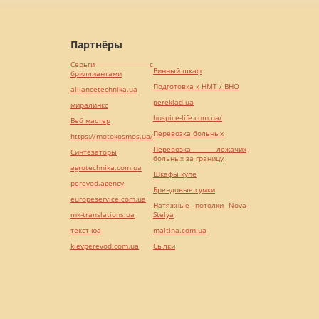
Партнёры
Серьги с
Винный шкаф
бриллиантами
Подготовка к НМТ / ВНО
alliancetechnika.ua
pereklad.ua
миралинкс
hospice-life.com.ua/
Веб мастер
Перевозка больных
https://motokosmos.ua/
Перевозка лежачих
Синтезаторы
больных за границу
agrotechnika.com.ua
Шкафы купе
perevod.agency
Брендовые сумки
europeservice.com.ua
Натяжные потолки Nova
mk-translations.ua
Stelya
текст юа
maltina.com.ua
kievperevod.com.ua
Cылки