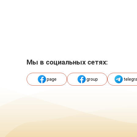
Мы в социальных сетях:
page
group
telegr