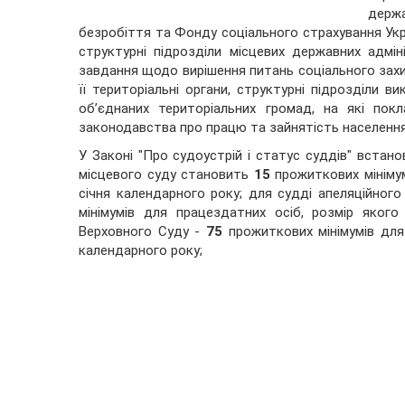
держ
безробіття та Фонду соціального страхування Укр
структурні підрозділи місцевих державних адмін
завдання щодо вирішення питань соціального захи
її територіальні органи, структурні підрозділи в
об’єднаних територіальних громад, на які пок
законодавства про працю та зайнятість населення
У Законі "Про судоустрій і статус суддів" встан
місцевого суду становить
15
прожиткових мінімум
січня календарного року; для судді апеляційног
мінімумів для працездатних осіб, розмір яког
Верховного Суду -
75
прожиткових мінімумів для 
календарного року;