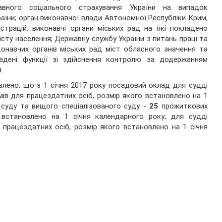
авного соціального страхування України на випадок
аїни; орган виконавчої влади Автономної Республіки Крим,
істрацій, виконавчі органи міських рад на які покладено
сту населення; Державну службу України з питань праці та
иконавчих органів міських рад міст обласного значення та
ладені функції зі здійснення контролю за додержанням
.
овлено, що з 1 січня 2017 року посадовий оклад для судді
ів для працездатних осіб, розмір якого встановлено на 1
о суду та вищого спеціалізованого суду -
25
прожиткових
о встановлено на 1 січня календарного року; для судді
працездатних осіб, розмір якого встановлено на 1 січня