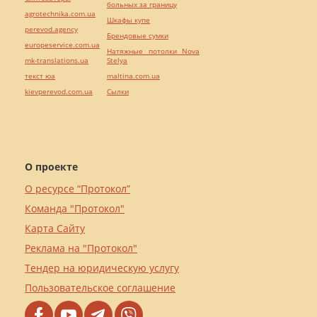
больных за границу
agrotechnika.com.ua
Шкафы купе
perevod.agency
Брендовые сумки
europeservice.com.ua
Натяжные потолки Nova
mk-translations.ua
Stelya
текст юа
maltina.com.ua
kievperevod.com.ua
Cылки
О проекте
О ресурсе “Протокол”
Команда "Протокол"
Карта Сайту
Реклама на "Протокол"
Тендер на юридическую услугу
Пользовательское соглашение