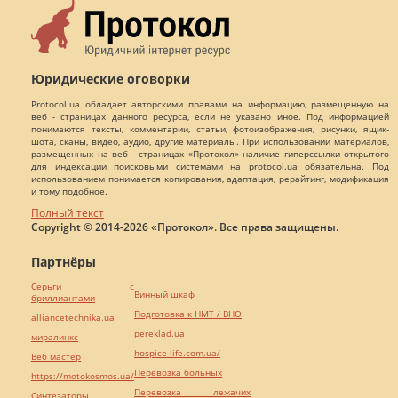
Юридические оговорки
Protocol.ua обладает авторскими правами на информацию, размещенную на
веб - страницах данного ресурса, если не указано иное. Под информацией
понимаются тексты, комментарии, статьи, фотоизображения, рисунки, ящик-
шота, сканы, видео, аудио, другие материалы. При использовании материалов,
размещенных на веб - страницах «Протокол» наличие гиперссылки открытого
для индексации поисковыми системами на protocol.ua обязательна. Под
использованием понимается копирования, адаптация, рерайтинг, модификация
и тому подобное.
Полный текст
Copyright © 2014-2026 «Протокол». Все права защищены.
Партнёры
Серьги с
Винный шкаф
бриллиантами
Подготовка к НМТ / ВНО
alliancetechnika.ua
pereklad.ua
миралинкс
hospice-life.com.ua/
Веб мастер
Перевозка больных
https://motokosmos.ua/
Перевозка лежачих
Синтезаторы