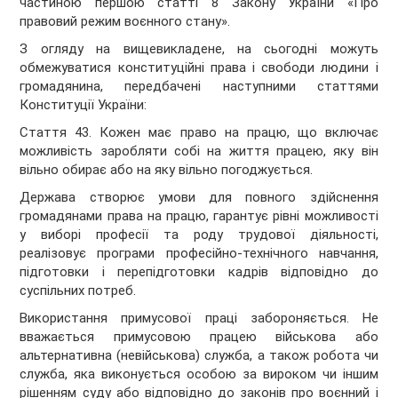
частиною першою статті 8 Закону України «Про
правовий режим воєнного стану».
З огляду на вищевикладене, на сьогодні можуть
обмежуватися конституційні права і свободи людини і
громадянина, передбачені наступними статтями
Конституції України:
Стаття 43. Кожен має право на працю, що включає
можливість заробляти собі на життя працею, яку він
вільно обирає або на яку вільно погоджується.
Держава створює умови для повного здійснення
громадянами права на працю, гарантує рівні можливості
у виборі професії та роду трудової діяльності,
реалізовує програми професійно-технічного навчання,
підготовки і перепідготовки кадрів відповідно до
суспільних потреб.
Використання примусової праці забороняється. Не
вважається примусовою працею військова або
альтернативна (невійськова) служба, а також робота чи
служба, яка виконується особою за вироком чи іншим
рішенням суду або відповідно до законів про воєнний і