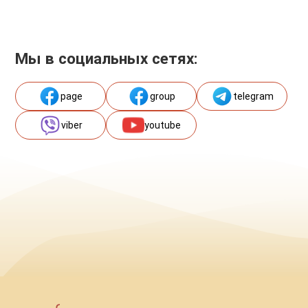
Мы в социальных сетях:
page
group
telegram
viber
youtube