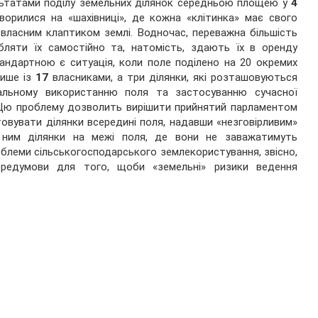
ьтатами поділу земельних ділянок середньою площею у
4
ворилися на «шахівниці», де кожна «клітинка» має свого
 власним клаптиком землі. Водночас, переважна більшість
бляти їх самостійно та, натомість, здають їх в оренду
андартною є ситуація, коли поле поділено на 20 окремих
лише із
17
власниками, а три ділянки, які розташовуються
альному використанню поля та застосуванню сучасної
. Цю проблему дозволить вирішити прийнятий парламентом
вувати ділянки всередині поля, надавши «незговірливим»
 ним ділянки на межі поля, де вони не заважатимуть
блеми сільськогосподарського землекористування, звісно,
редумови для того, щоби «земельні» ризики ведення