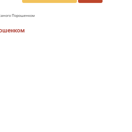
писаного Порошенком
орошенком