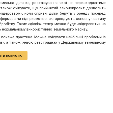
земельна ділянка, розташування якої не перешкоджатиме
 також очікувати, що прийнятий законопроект дозволить
йдерством», коли спритні ділки беруть у оренду посеред
 фермера чи підприємство, які орендують основну частину
обітку. Таких «ділків» тепер можна буде «відправити» на
уть нормальному використанню земельного масиву.
 покаже практика. Можна очікувати найбільші проблеми із
ів», а також їхньою реєстрацією у Державному земельному
ати повністю