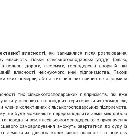
ктивної власності,
які залишилися після розпаювання.
 власність тільки сільськогосподарські угіддя (ріллю,
 а польові дороги, лісосмуги, господарські двори й інші
ивній власності неіснуючого нині підприємства. Також
ки яких померли, або з тих чи інших причин не оформили
сності тих сільськогосподарських підприємств, які вже
мунальну власність відповідних територіальних громад сіл,
ри членів колективних сільськогосподарських підприємств,
ку ще буде можливість перерозподілити землі між собою
 та передати землі несільськогосподарського призначення
ісцевого самоврядування зможуть звертатися до суду із
ті земельних ділянок колективної власності в порядку