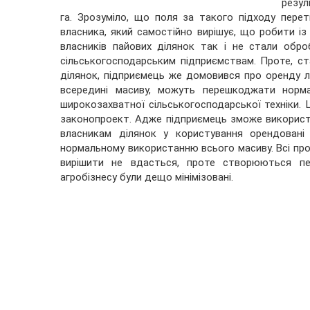
резул
га. Зрозуміло, що поля за такого підходу перет
власника, який самостійно вирішує, що робити із
власників пайових ділянок так і не стали обро
сільськогосподарським підприємствам. Проте, ст
ділянок, підприємець же домовився про оренду 
всередині масиву, можуть перешкоджати норм
широкозахватної сільськогосподарської техніки
законопроект. Адже підприємець зможе використо
власникам ділянок у користування орендовані
нормальному використанню всього масиву. Всі про
вирішити не вдасться, проте створюються пе
агробізнесу були дещо мінімізовані.