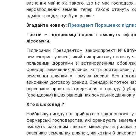
визнання майна як такого, що не має господаря
нерозподілених земель тепер також стануть ор
адміністрації, як це було раніше.
Згадайте новину:
Президент Порошенко підпис
Третій – підприємці нарешті зможуть офіці
лісосмуги.
Підписаний Президентом законопроект
№6049
землекористувачеві, який використовує значну ч
польовими дорогами зі встановленням обов'язк
Орендарі земельних ділянок, котрі розташовані у
земельної ділянки у тому ж масиві, без пого
виконання договору оренди. Орендарі істотної ча
переважне право на одержання в оренду (субор
(орендарям) інших рівноцінних земельних ділянок у
Хто в шоколаді?
Найбільшу вигоду від прийнятого законопроекту
фермерські господарства, які орендують земельн
зможуть законним шляхом мінімізувати ризики «
власників земельних ділянок, які хотіли б викор