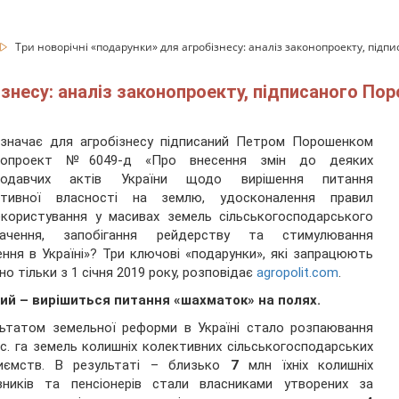
Три новорічні «подарунки» для агробізнесу: аналіз законопроекту, під
ізнесу: аналіз законопроекту, підписаного П
значає для агробізнесу підписаний Петром Порошенком
нопроект №6049-д «Про внесення змін до деяких
нодавчих актів України щодо вирішення питання
ктивної власності на землю, удосконалення правил
користування у масивах земель сільськогосподарського
начення, запобігання рейдерству та стимулювання
ння в Україні»? Три ключові «подарунки», які запрацюють
но тільки з 1 січня 2019 року, розповідає
agropolit.com
.
ий – вирішиться питання «шахматок» на полях.
ьтатом земельної реформи в Україні стало розпаювання
с. га земель колишніх колективних сільськогосподарських
риємств. В результаті – близько
7
млн їхніх колишніх
івників та пенсіонерів стали власниками утворених за