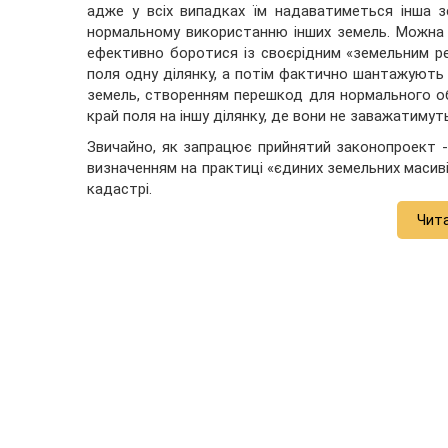
адже у всіх випадках їм надаватиметься інша 
нормальному використанню інших земель. Можна
ефективно боротися із своєрідним «земельним ре
поля одну ділянку, а потім фактично шантажують
земель, створенням перешкод для нормального обр
край поля на іншу ділянку, де вони не заважатим
Звичайно, як запрацює прийнятий законопроект -
визначенням на практиці «єдиних земельних масив
кадастрі.
Чит