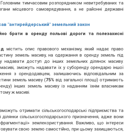
. Головним тимчасовим розпорядником невитребуваних та
гани місцевого самоврядування, а не районні державні
ав "антирейдерський" земельний закон
йно брати в оренду польові дороги та полезахисні
-д
містить опис правового механізму, який надає право
астину земель масиву, на одержання в оренду земель під
у надавати доступ до інших земельних ділянок масиву.
 масиві, зможуть надавати їх у суборенду орендарю іншої
дження з орендодавцем, залишаючись відповідальним за
стини земель масиву (
75%
від загальної площі) отримають
енду) інших земель масиву із наданням їхнім власникам
 тому ж масиві.
 зможуть отримати сільськогосподарські підприємства та
і ділянки сільськогосподарського призначення, адже вони
фрагментації» землекористування. Важливо, що інтереси
истовувати свою землю самостійно, при цьому захищаються,