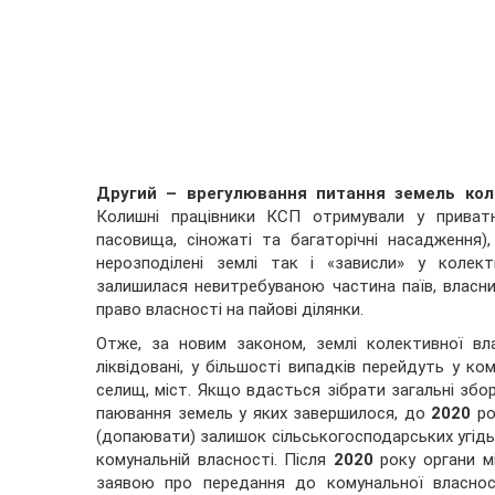
Другий – врегулювання питання земель коле
Колишні працівники КСП отримували у приватну
пасовища, сіножаті та багаторічні насадження),
нерозподілені землі так і «зависли» у колект
залишилася невитребуваною частина паїв, власни
право власності на пайові ділянки.
Отже, за новим законом, землі колективної вла
ліквідовані, у більшості випадків перейдуть у ко
селищ, міст. Якщо вдасться зібрати загальні збо
паювання земель у яких завершилося, до
2020
ро
(допаювати) залишок сільськогосподарських угідь
комунальній власності. Після
2020
року органи м
заявою про передання до комунальної власнос