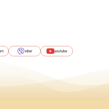
am
viber
youtube