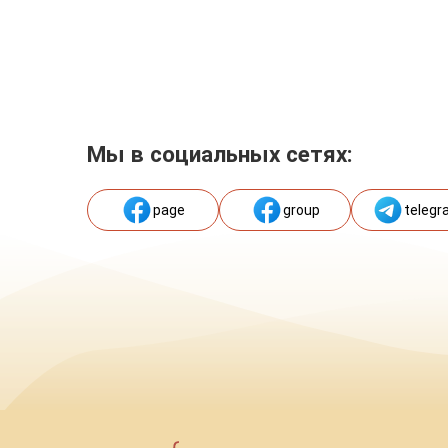
Мы в социальных сетях:
page
group
telegr