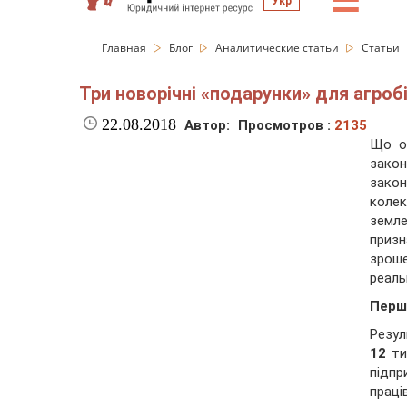
☰
Укр
Главная
Блог
Аналитические статьи
Статьи
Три новорічні «подарунки» для агроб
22.08.2018
Автор:
Просмотров :
2135
Що о
зако
зако
коле
земле
приз
зроше
реаль
Перш
Резул
12
ти
підп
прац