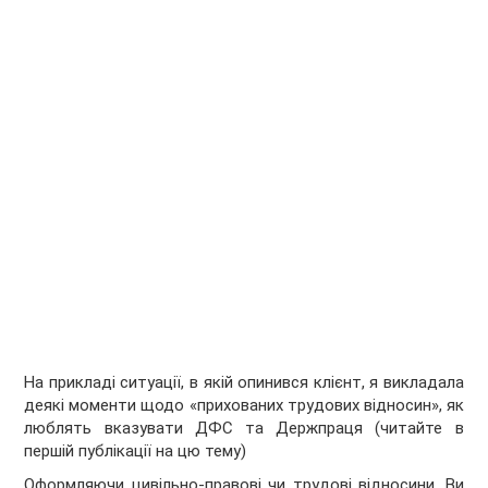
На прикладі ситуації, в якій опинився клієнт, я викладала
деякі моменти щодо «прихованих трудових відносин», як
люблять вказувати ДФС та Держпраця (читайте в
першій публікації на цю тему)
Оформляючи цивільно-правові чи трудові відносини, Ви