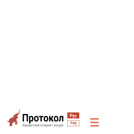
Рус
☰
Укр