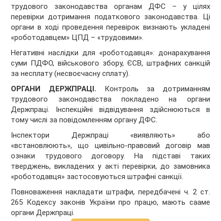
трудового законодавства органам ДФС – у цілях
перевірки дотримання податкового законодавства. Ці
органи в ході проведення перевірок визнають укладені
«роботодавцем» ЦПД – «трудовими».
Негативні наслідки для «роботодавця»: донарахування
суми ПДФО, військового збору, ЄСВ, штрафних санкцій
за несплату (несвоєчасну сплату).
ОРГАНИ ДЕРЖПРАЦІ.
Контроль за дотриманням
трудового законодавства покладено на органи
Держпраці. Інспекційні відвідування здійснюються в
тому числі за повідомленням органу ДФС.
Інспектори Держпраці «виявляють» або
«встановлюють», що цивільно-правовий договір мав
ознаки трудового договору. На підставі таких
тверджень, викладених у акті перевірки, до замовника
«роботодавця» застосовуються штрафні санкції.
Повноваження накладати штрафи, передбачені ч. 2 ст.
265 Кодексу законів України про працю, мають сааме
органи Держпраці.