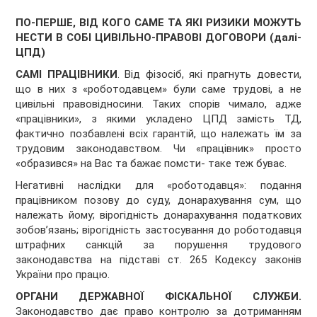
ПО-ПЕРШЕ,
ВІД КОГО САМЕ ТА ЯКІ РИЗИКИ МОЖУТЬ
НЕСТИ В СОБІ ЦИВІЛЬНО-ПРАВОВІ ДОГОВОРИ (далі-
ЦПД)
САМІ ПРАЦІВНИКИ
. Від фізосіб, які прагнуть довести,
що в них з «роботодавцем» були саме трудові, а не
цивільні правовідносини. Таких спорів чимало, адже
«працівники», з якими укладено ЦПД замість ТД,
фактично позбавлені всіх гарантій, що належать їм за
трудовим законодавством. Чи «працівник» просто
«образився» на Вас та бажає помсти- таке теж буває.
Негативні наслідки для «роботодавця»: подання
працівником позову до суду, донарахування сум, що
належать йому; вірогідність донарахування податкових
зобов’язань; вірогідність застосування до роботодавця
штрафних санкцій за порушення трудового
законодавства на підставі ст. 265 Кодексу законів
України про працю.
ОРГАНИ ДЕРЖАВНОЇ ФІСКАЛЬНОЇ СЛУЖБИ.
Законодавство дає право контролю за дотриманням