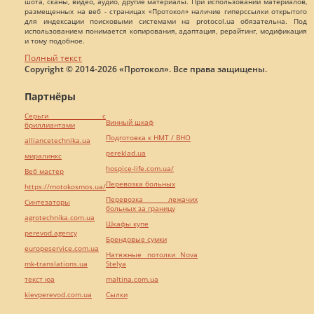
шота, сканы, видео, аудио, другие материалы. При использовании материалов,
размещенных на веб - страницах «Протокол» наличие гиперссылки открытого
для индексации поисковыми системами на protocol.ua обязательна. Под
использованием понимается копирования, адаптация, рерайтинг, модификация
и тому подобное.
Полный текст
Copyright © 2014-2026 «Протокол». Все права защищены.
Партнёры
Серьги с
Винный шкаф
бриллиантами
Подготовка к НМТ / ВНО
alliancetechnika.ua
pereklad.ua
миралинкс
hospice-life.com.ua/
Веб мастер
Перевозка больных
https://motokosmos.ua/
Перевозка лежачих
Синтезаторы
больных за границу
agrotechnika.com.ua
Шкафы купе
perevod.agency
Брендовые сумки
europeservice.com.ua
Натяжные потолки Nova
mk-translations.ua
Stelya
текст юа
maltina.com.ua
kievperevod.com.ua
Cылки