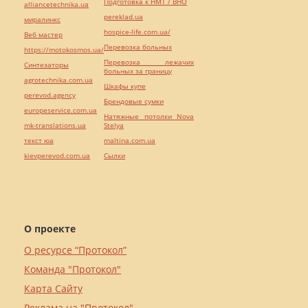
Подготовка к НМТ / ВНО
alliancetechnika.ua
pereklad.ua
миралинкс
hospice-life.com.ua/
Веб мастер
Перевозка больных
https://motokosmos.ua/
Перевозка лежачих
Синтезаторы
больных за границу
agrotechnika.com.ua
Шкафы купе
perevod.agency
Брендовые сумки
europeservice.com.ua
Натяжные потолки Nova
mk-translations.ua
Stelya
текст юа
maltina.com.ua
kievperevod.com.ua
Cылки
О проекте
О ресурсе “Протокол”
Команда "Протокол"
Карта Сайту
Реклама на "Протокол"