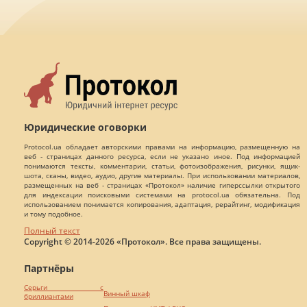
Юридические оговорки
Protocol.ua обладает авторскими правами на информацию, размещенную на
веб - страницах данного ресурса, если не указано иное. Под информацией
понимаются тексты, комментарии, статьи, фотоизображения, рисунки, ящик-
шота, сканы, видео, аудио, другие материалы. При использовании материалов,
размещенных на веб - страницах «Протокол» наличие гиперссылки открытого
для индексации поисковыми системами на protocol.ua обязательна. Под
использованием понимается копирования, адаптация, рерайтинг, модификация
и тому подобное.
Полный текст
Copyright © 2014-2026 «Протокол». Все права защищены.
Партнёры
Серьги с
Винный шкаф
бриллиантами