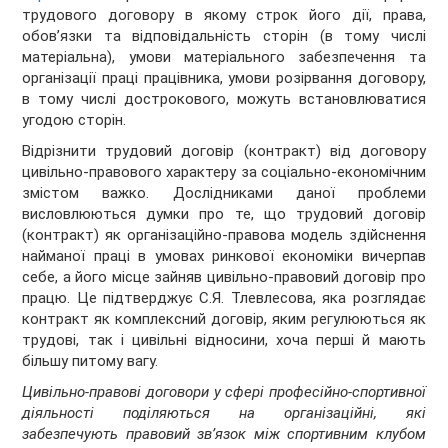
трудового договору в якому строк його дії, права,
обов’язки та відповідальність сторін (в тому числі
матеріальна), умови матеріального забезпечення та
організації праці працівника, умови розірвання договору,
в тому числі дострокового, можуть встановлюватися
угодою сторін.
Відрізнити трудовий договір (контракт) від договору
цивільно-правового характеру за соціально-економічним
змістом важко. Дослідниками даної проблеми
висловлюються думки про те, що трудовий договір
(контракт) як організаційно-правова модель здійснення
найманої праці в умовах ринкової економіки вичерпав
себе, а його місце зайняв цивільно-правовий договір про
працю. Це підтверджує С.Я. Тлевлесова, яка розглядає
контракт як комплексний договір, яким регулюються як
трудові, так і цивільні відносини, хоча перші й мають
більшу питому вагу.
Цивільно-правові договори у сфері професійно-спортивної
діяльності поділяються на організаційні, які
забезпечують правовий зв’язок між спортивним клубом