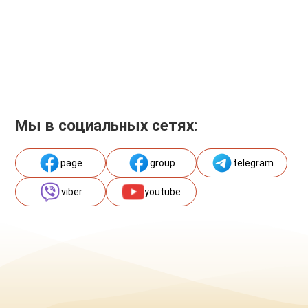
Мы в социальных сетях:
page
group
telegram
viber
youtube