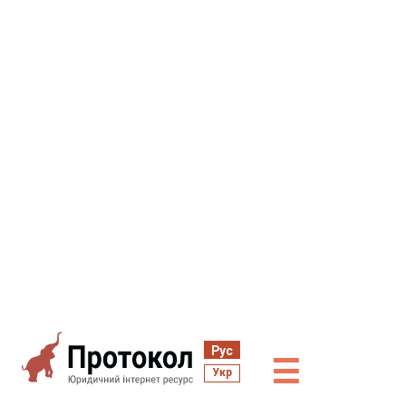
Рус
☰
Укр