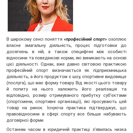
В широкому сенсі поняття
«професійний спорт»
охоплює
власне змагальну діяльність, процес підготовки до
досягнень в ній, а також специфічні між особисті
відносини та поведінкові норми, які виникають на основі
цієї діяльності. Однак, вже давно світовою практикою
професійний спорт визначається як підприємницька
діяльність, а його продуктом є шоу, спортивне видовище
(послуга), що має форму товару. Від якості цього товару
й попиту на нього залежить його реалізація та
відповідно, розмір отримуваного прибутку суб’єктами
(спортсмени, спортивні організації), які просувають цей
товар на ринок. Існуюча практика підтверджує, що
правовідносини в сфері спорту все більше набувають
договірної форми.
Останнім часом в юридичній практиці з’явилась низка