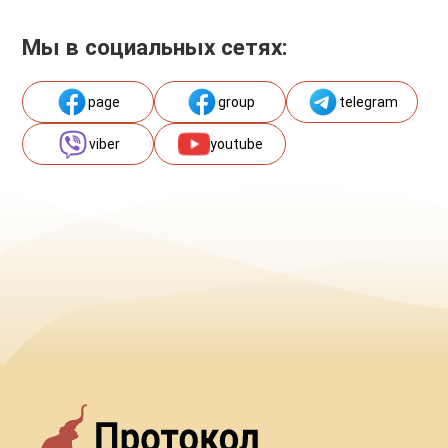
Мы в социальных сетях:
page
group
telegram
viber
youtube