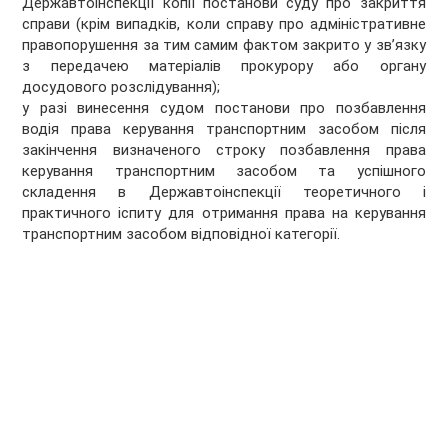
Державтоінспекції копії постанови суду про закриття
справи (крім випадків, коли справу про адміністративне
правопорушення за тим самим фактом закрито у зв’язку
з передачею матеріалів прокурору або органу
досудового розслідування);
у разі винесення судом постанови про позбавлення
водія права керування транспортним засобом після
закінчення визначеного строку позбавлення права
керування транспортним засобом та успішного
складення в Державтоінспекції теоретичного і
практичного іспиту для отримання права на керування
транспортним засобом відповідної категорії.