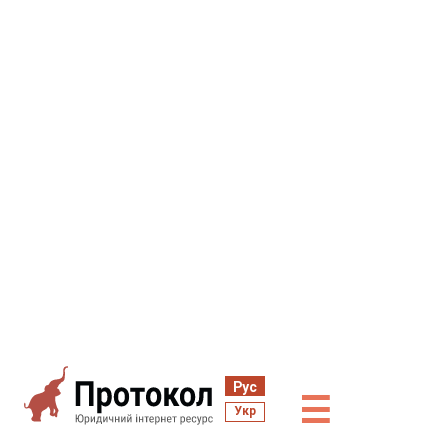
Рус
☰
Укр