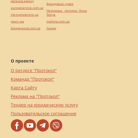
perevod.agency
Брендовые сумки
europeservice.com.ua
Натяжные потолки Nova
mk-translations.ua
Stelya
текст юа
maltina.com.ua
kievperevod.com.ua
Cылки
О проекте
О ресурсе “Протокол”
Команда "Протокол"
Карта Сайту
Реклама на "Протокол"
Тендер на юридическую услугу
Пользовательское соглашение