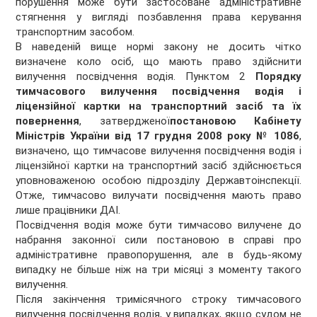
порушення може бути застосоване адміністративне
стягнення у вигляді позбавлення права керування
транспортним засобом.
В наведеній вище нормі закону не досить чітко
визначене коло осіб, що мають право здійснити
вилучення посвідчення водія. Пунктом 2
Порядку
тимчасового вилучення посвідчення водія і
ліцензійної картки на транспортний засіб та їх
повернення
, затвердженої
постановою Кабінету
Міністрів України від 17 грудня 2008 року № 1086
,
визначено, що тимчасове вилучення посвідчення водія і
ліцензійної картки на транспортний засіб здійснюється
уповноваженою особою підрозділу Державтоінспекції.
Отже, тимчасово вилучати посвідчення мають право
лише працівники ДАІ.
Посвідчення водія може бути тимчасово вилучене до
набрання законної сили постановою в справі про
адміністративне правопорушення, але в будь-якому
випадку не більше ніж на три місяці з моменту такого
вилучення.
Після закінчення тримісячного строку тимчасового
вилучення посвідчення водія, у випадках, якщо судом не