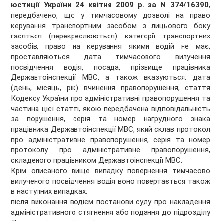
юстиції України 24 квітня 2009 р. за N 374/16390
,
передбачено, що у тимчасовому дозволі на право
керування транспортним засобом з лицьового боку
гасяться (перекреслюються) категорії транспортних
засобів, право на керування якими водій не має,
проставляються дата тимчасового вилучення
посвідчення водія, посада, прізвище працівника
Державтоінспекції МВС, а також вказуються: дата
(день, місяць, рік) вчинення правопорушення, стаття
Кодексу України про адміністративні правопорушення та
частина цієї статті, якою передбачена відповідальність
за порушення, серія та номер нагрудного знака
працівника Державтоінспекції МВС, який склав протокол
про адміністративне правопорушення, серія та номер
протоколу про адміністративне правопорушення,
складеного працівником Державтоінспекції МВС.
Крім описаного вище випадку повернення тимчасово
вилученого посвідчення водія воно повертається також
в наступних випадках:
після виконання водієм постанови суду про накладення
адміністративного стягнення або подання до підрозділу