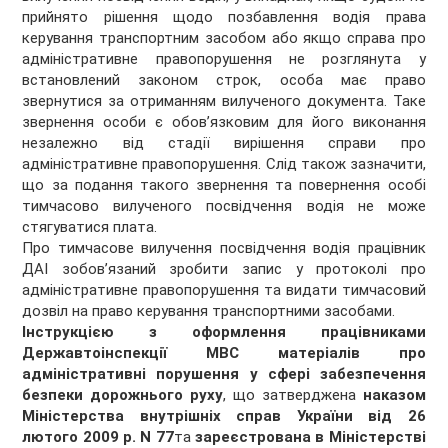
прийнято рішення щодо позбавлення водія права
керування транспортним засобом або якщо справа про
адміністративне правопорушення не розглянута у
встановлений законом строк, особа має право
звернутися за отриманням вилученого документа. Таке
звернення особи є обов’язковим для його виконання
незалежно від стадії вирішення справи про
адміністративне правопорушення. Слід також зазначити,
що за подання такого звернення та повернення особі
тимчасово вилученого посвідчення водія не може
стягуватися плата.
Про тимчасове вилучення посвідчення водія працівник
ДАІ зобов’язаний зробити запис у протоколі про
адміністративне правопорушення та видати тимчасовий
дозвіл на право керування транспортними засобами.
Інструкцією з оформлення працівниками
Державтоінспекції МВС матеріалів про
адміністративні порушення у сфері забезпечення
безпеки дорожнього руху
, що затверджена
наказом
Міністерства внутрішніх справ України від 26
лютого 2009 р. N 77
та
зареєстрована в Міністерстві