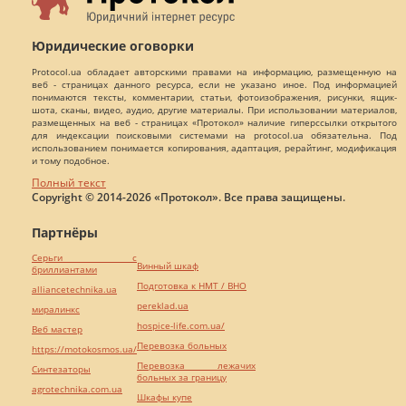
Юридические оговорки
Protocol.ua обладает авторскими правами на информацию, размещенную на
веб - страницах данного ресурса, если не указано иное. Под информацией
понимаются тексты, комментарии, статьи, фотоизображения, рисунки, ящик-
шота, сканы, видео, аудио, другие материалы. При использовании материалов,
размещенных на веб - страницах «Протокол» наличие гиперссылки открытого
для индексации поисковыми системами на protocol.ua обязательна. Под
использованием понимается копирования, адаптация, рерайтинг, модификация
и тому подобное.
Полный текст
Copyright © 2014-2026 «Протокол». Все права защищены.
Партнёры
Серьги с
Винный шкаф
бриллиантами
Подготовка к НМТ / ВНО
alliancetechnika.ua
pereklad.ua
миралинкс
hospice-life.com.ua/
Веб мастер
Перевозка больных
https://motokosmos.ua/
Перевозка лежачих
Синтезаторы
больных за границу
agrotechnika.com.ua
Шкафы купе