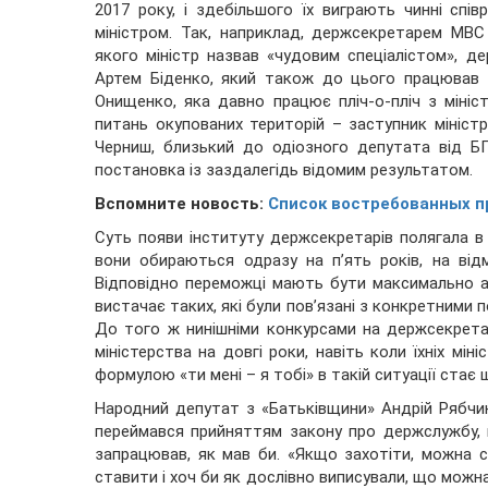
2017 року, і здебільшого їх виграють чинні спів
міністром. Так, наприклад, держсекретарем МВС
якого міністр назвав «чудовим спеціалістом», 
Артем Біденко, який також до цього працював 
Онищенко, яка давно працює пліч-о-пліч з міні
питань окупованих територій – заступник міністра
Черниш, близький до одіозного депутата від 
постановка із заздалегідь відомим результатом.
Вспомните новость:
Список востребованных п
Суть появи інституту держсекретарів полягала в
вони обираються одразу на п’ять років, на відмі
Відповідно переможці мають бути максимально а
вистачає таких, які були пов’язані з конкретними 
До того ж нинішніми конкурсами на держсекретар
міністерства на довгі роки, навіть коли їхніх мін
формулою «ти мені – я тобі» в такій ситуації стає 
Народний депутат з «Батьківщини» Андрій Рябчи
переймався прийняттям закону про держслужбу, в
запрацював, як мав би. «Якщо захотіти, можна с
ставити і хоч би як дослівно виписували, що можна