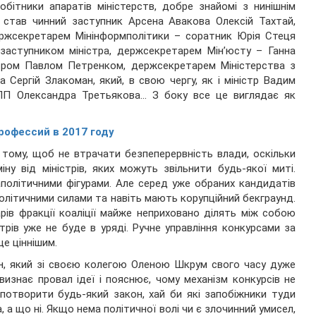
робітники апаратів міністерств, добре знайомі з нинішнім
 став чинний заступник Арсена Авакова Олексій Тахтай,
держсекретарем Мінінформполітики – соратник Юрія Стеця
заступником міністра, держсекретарем Мін’юсту – Ганна
стром Павлом Петренком, держсекретарем Міністерства з
 Сергій Злакоман, який, в свою чергу, як і міністр Вадим
БПП Олександра Третьякова… З боку все це виглядає як
рофессий в 2017 году
 тому, щоб не втрачати безпеперервність влади, оскільки
ну від міністрів, яких можуть звільнити будь-якої миті.
політичними фігурами. Але серед уже обраних кандидатів
політичними силами та навіть мають корупційний бекграунд.
ів фракції коаліції майже неприховано ділять між собою
істрів уже не буде в уряді. Ручне управління конкурсами за
ще ціннішим.
н, який зі своєю колегою Оленою Шкрум свого часу дуже
изнає провал ідеї і пояснює, чому механізм конкурсів не
потворити будь-який закон, хай би які запобіжники туди
, а що ні. Якщо нема політичної волі чи є злочинний умисел,