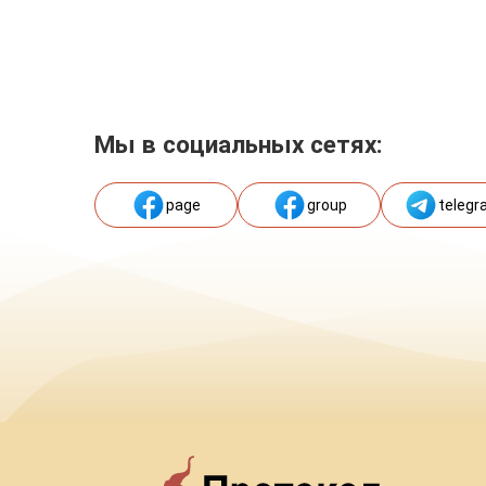
Мы в социальных сетях:
page
group
telegr