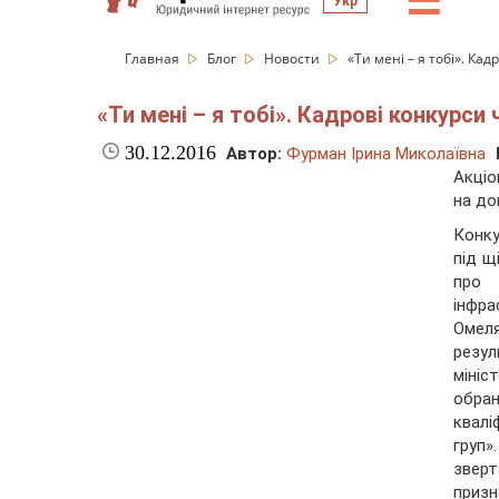
☰
Укр
Главная
Блог
Новости
«Ти мені – я тобі». Ка
«Ти мені – я тобі». Кадрові конкурси
30.12.2016
Автор:
Фурман Ірина Миколаївна
Акціо
на дов
Конку
під щ
про 
інфра
Омел
резу
міні
обра
квалі
груп
зверт
призн