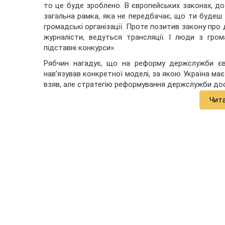
то це буде зроблено. В європейських законах, до 
загальна рамка, яка не передбачає, що ти будеш
громадські організації. Проте позитив закону про
журналісти, ведуться трансляції. І люди з гр
підставні конкурси».
Рябчин нагадує, що на реформу держслужби євр
нав’язував конкретної моделі, за якою Україна м
взяв, але стратегію реформування держслужби дос
Чит