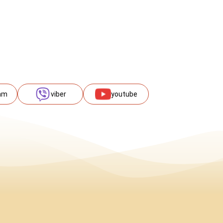
am
viber
youtube