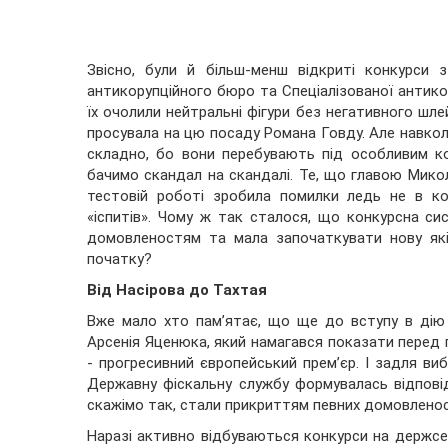
Звісно, були й більш-менш відкриті конкурси з
антикорупційного бюро та Спеціалізованої антико
їх очолили нейтральні фігури без негативного шл
просувала на цю посаду Романа Говду. Але навкол
складно, бо вони перебувають під особливим ко
бачимо скандал на скандалі. Те, що главою Микол
тестовій роботі зробила помилки ледь не в к
«іспитів». Чому ж так сталося, що конкурсна си
домовленостям та мала започаткувати нову як
початку?
Від Насірова до Тахтая
Вже мало хто пам’ятає, що ще до вступу в дію
Арсенія Яценюка, який намагався показати перед 
- прогресивний європейський прем’єр. І задля в
Державну фіскальну службу формувалась відповід
скажімо так, стали прикриттям певних домовленост
Наразі активно відбуваються конкурси на держсекр