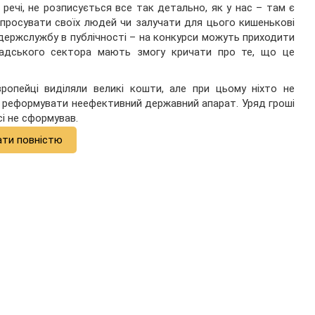
речі, не розписується все так детально, як у нас – там є
 просувати своїх людей чи залучати для цього кишенькові
 держслужбу в публічності – на конкурси можуть приходити
омадського сектора мають змогу кричати про те, що це
опейці виділяли великі кошти, але при цьому ніхто не
ає реформувати неефективний державний апарат. Уряд гроші
і не сформував.
ати повністю