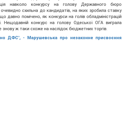
ація навколо конкурсу на голову Державного бюро
я очевидно схильна до кандидатів, на яких зробила ставку
що давно помічено, як конкурси на голів обладміністрацій
. Нещодавній конкурс на голову Одеської ОГА виграла
е знову ж таки схоже на наслідок бюджетних торгів.
ано ДФС", - Марушевська про незаконне присвоєння