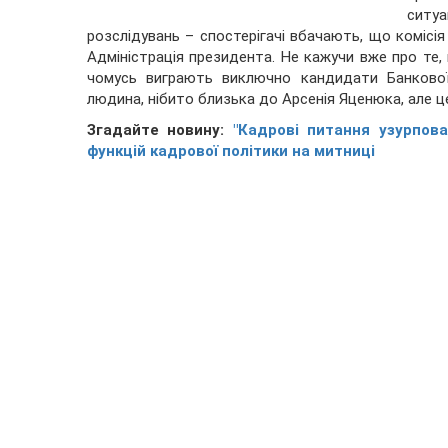
ситу
розслідувань – спостерігачі вбачають, що комісі
Адміністрація президента. Не кажучи вже про те, 
чомусь виграють виключно кандидати Банкової
людина, нібито близька до Арсенія Яценюка, але ц
Згадайте новину:
"Кадрові питання узурпов
функцій кадрової політики на митниці