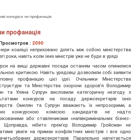
дрові конкурси чи профанація
 чи профанація
Просмотров :
2090
нери коаліції неприховано ділять між собою міністерства
гі роки, навіть коли їхніх міністрів уже не буде в уряді
рси на вищі державні посади останнім часом опинилися
ільною критикою. Навіть урядовці дозволили собі заявити
повну профанацію цієї ідеї. Очільники Міністерства
структури та Міністерства охорони здоров’я Володимир
ян та Уляна Супрун висловили категоричну незгоду з
льтатами конкурсів на посаду держсекретарів їхніх
стерств. Омелян та Супрун вважають їх непрозорими, а
них конкурсною комісією кандидатів не надто
фікованими або ставлениками «напівкримінальних бізнес-
». Щоправда, нібито прем’єр Володимир Гройсман не
атиме уваги на примхи конфліктних міністрів і все одно
ачитьобраних держсекретарів. Паралельно нагнітається