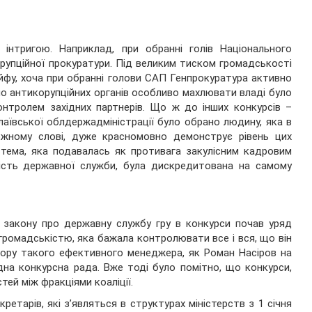
 інтригою. Наприклад, при обранні голів Національного
рупційної прокуратури. Під великим тиском громадськості
ейфу, хоча при обранні голови САП Генпрокуратура активно
о антикорупційних органів особливо махлювати владі було
нтролем західних партнерів. Що ж до інших конкурсів –
аївської облдержадміністрації було обрано людину, яка в
ожному слові, дуже красномовно демонструє рівень цих
стема, яка подавалась як противага закулісним кадровим
ість державної служби, була дискредитована на самому
 закону про державну службу гру в конкурси почав уряд
громадськістю, яка бажала контролювати все і вся, що він
ибору такого ефективного менеджера, як Роман Насіров на
на конкурсна рада. Вже тоді було помітно, що конкурси,
ей між фракціями коаліції.
етарів, які з’являться в структурах міністерств з 1 січня