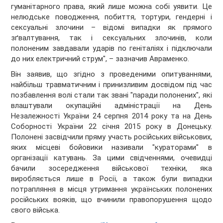
гуманітарного права, який лише можна собі уявити. Це
нелюдське поводження, побиття, тортури, гендерні і
сексуальні злочини – відомі випадки як прямого
зґвалтування, так і сексуальних злочинів, коли
полоненим завдавали ударів по геніталіях і підключали
до них електричний струм", – зазначив Авраменко.
Він заявив, що згідно з проведеними опитуваннями,
найбільш травматичним і принизливим досвідом під час
позбавлення волі стали так звані "паради полонених", які
влаштували окупаційні адміністрації на День
Незалежності України 24 серпня 2014 року та на День
Соборності України 22 січня 2015 року в Донецьку.
Полонені засвідчили пряму участь російських військових,
яких місцеві бойовики називали "кураторами" в
організації катувань. За цими свідченнями, очевидці
бачили зосередження військової техніки, яка
виробляється лише в Росії, а також були випадки
потрапляння в місця утримання українських полонених
російських вояків, що вчинили правопорушення щодо
свого війська.