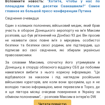
Вспомните новость:
"Хотите, чтобы у нас по
площадям бегали десятки Саакашвили?" Самое
главное из большой пресс-конференции Путина
Свідчення очевидця
Один з колишніх полонених, військовий медик, який брав
участь в обороні Донецького аеропорту на ім'я Максим
розповів, що був ув'язнений на Донбасі 93 дні. Він просив
не називати своє повне ім'я з міркувань особистої
безпеки та безпеки своєї родини, але підтвердив, що
підписав всі свої свідчення, які збирали українські
правозахисники.
За словами Максима, спочатку його утримували в
Донецьку, в споруді обласного відділку СБУ, де побоями
намагалися вибити з нього корисну інформацію. "Це
відбувалося за наказом і під наглядом російських
військових кураторів, але коли вони зрозуміли, що я не
володію такою інформацією, мене перевезли в Торез, де
я ще півтора місяці очікував повернення в Україну за
обміном полоненими", - розповів Максим в інтерв'ю DW.
Читати повністю