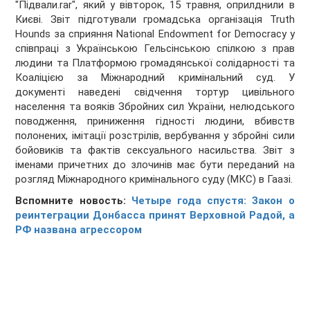
"Підвали.rar", який у вівторок, 15 травня, оприлднили в
Києві. Звіт підготували громадська організація Truth
Hounds за сприяння National Endowment for Democracy у
співпраці з Українською Гельсінською спілкою з прав
людини та Платформою громадянської солідарності та
Коаліцією за Міжнародний кримінальний суд. У
документі наведені свідчення тортур цивільного
населення та вояків Збройних сил України, нелюдського
поводження, приниження гідності людини, вбивств
полонених, імітації розстрілів, вербування у збройні сили
бойовиків та фактів сексуального насильства. Звіт з
іменами причетних до злочинів має бути переданий на
розгляд Міжнародного кримінального суду (МКС) в Гаазі.
Вспомните новость:
Четыре года спустя: Закон о
реинтеграции Донбасса принят Верховной Радой, а
РФ названа агрессором