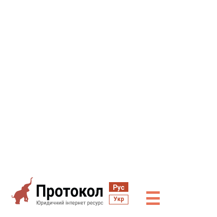
Рус
☰
Укр