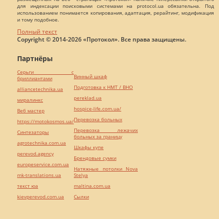
для индексации поисковыми системами на protocol.ua обязательна. Под
использованием понимается копирования, адаптация, рерайтинг, модификация
и тому подобное.
Полный текст
Copyright © 2014-2026 «Протокол». Все права защищены.
Партнёры
Серьги с
Винный шкаф
бриллиантами
Подготовка к НМТ / ВНО
alliancetechnika.ua
pereklad.ua
миралинкс
hospice-life.com.ua/
Веб мастер
Перевозка больных
https://motokosmos.ua/
Перевозка лежачих
Синтезаторы
больных за границу
agrotechnika.com.ua
Шкафы купе
perevod.agency
Брендовые сумки
europeservice.com.ua
Натяжные потолки Nova
mk-translations.ua
Stelya
текст юа
maltina.com.ua
kievperevod.com.ua
Cылки