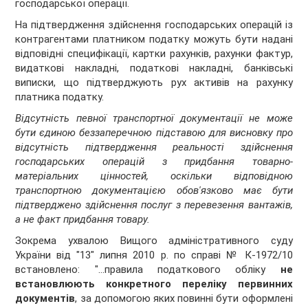
господарської операції.
На підтвердження здійснення господарських операцій із
контрагентами платником податку можуть бути надані
відповідні специфікації, картки рахунків, рахунки фактур,
видаткові накладні, податкові накладні, банківські
виписки, що підтверджують рух активів на рахунку
платника податку.
Відсутність певної транспортної документації не може
бути єдиною беззаперечною підставою для висновку про
відсутність підтвердження реальності здійснення
господарських операцій з придбання товарно-
матеріальних цінностей, оскільки відповідною
транспортною документацією обов'язково має бути
підтверджено здійснення послуг з перевезення вантажів,
а не факт придбання товару.
Зокрема ухвалою Вищого адміністративного суду
України від "13" липня 2010 р. по справі № К-1972/10
встановлено: "…правила податкового обліку
не
встановлюють конкретного переліку первинних
документів
, за допомогою яких повинні бути оформлені