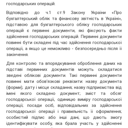
господарських операцій.
Відповідно до ч.1 ст.9 Закону України «Про
бухгалтерський облік та фінансову звітність в Україні»,
підставою для бухгалтерського обліку господарських
операцій є первинні документи, які фіксують факти
здійснення господарських операцій. Первинні документи
повинні бути складені під час здійснення господарської
операції, а якщо це неможливо - безпосередньо після її
закінчення.
Для контролю та впорядкування оброблення даних на
підставі первинних документів можуть складатися
зведені облікові документи. Такі первинні документи
повинні мати обов'язкові реквізити: назву документа
(форми); дату і місце складання; назву підприємства від
імені якого складено документ; зміст та обсяг
господарської операції, одиницю виміру господарської
операції; посади осіб, відповідальних за здійснення
господарської операції і правильність її оформлення;
особистий підпис або інші дані, що дають змогу
ідентифікувати особу, яка брала участь у здійсненні