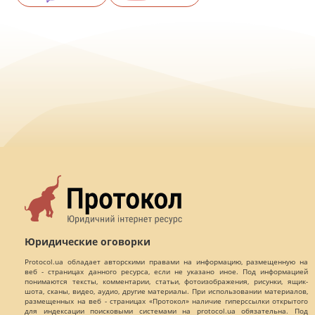
Юридические оговорки
Protocol.ua обладает авторскими правами на информацию, размещенную на
веб - страницах данного ресурса, если не указано иное. Под информацией
понимаются тексты, комментарии, статьи, фотоизображения, рисунки, ящик-
шота, сканы, видео, аудио, другие материалы. При использовании материалов,
размещенных на веб - страницах «Протокол» наличие гиперссылки открытого
для индексации поисковыми системами на protocol.ua обязательна. Под