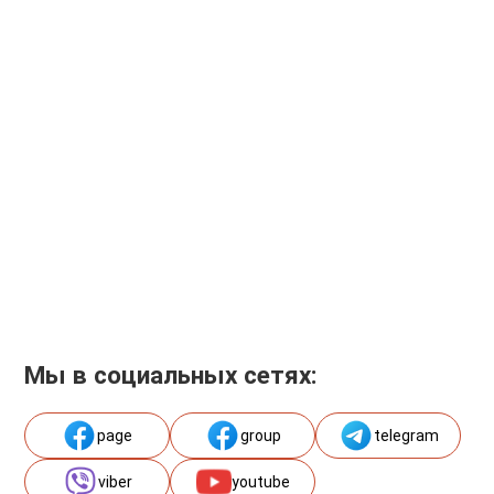
Мы в социальных сетях:
page
group
telegram
viber
youtube