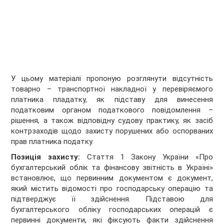
У цьому матеріалі пропоную розглянути відсутність
товарно – транспортної накладної у перевіряємого
платника пладатку, як підставу для винесення
податковим органом податкового повідомлення –
рішення, а також відповідну судову практику, як засіб
контрзаходів щодо захисту порушених або оспорваних
прав платника податку.
Позиція захисту:
Стаття 1 Закону України «Про
бухгалтерський облік та фінансову звітність в Україні»
встановлює, що первинним документом є документ,
який містить відомості про господарську операцію та
підтверджує її здійснення. Підставою для
бухгалтерського обліку господарських операцій є
первинні документи, які фіксують факти здійснення