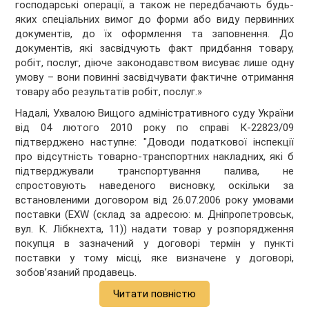
господарські операції, а також не передбачають будь-
яких спеціальних вимог до форми або виду первинних
документів, до їх оформлення та заповнення. До
документів, які засвідчують факт придбання товару,
робіт, послуг, діюче законодавством висуває лише одну
умову – вони повинні засвідчувати фактичне отримання
товару або результатів робіт, послуг.»
Надалі, Ухвалою Вищого адміністративного суду України
від 04 лютого 2010 року по справі К-22823/09
підтверджено наступне: "Доводи податкової інспекції
про відсутність товарно-транспортних накладних, які б
підтверджували транспортування палива, не
спростовують наведеного висновку, оскільки за
встановленими договором від 26.07.2006 року умовами
поставки (EXW (склад за адресою: м. Дніпропетровськ,
вул. К. Лібкнехта, 11)) надати товар у розпорядження
покупця в зазначений у договорі термін у пункті
поставки у тому місці, яке визначене у договорі,
зобов’язаний продавець.
Читати повністю