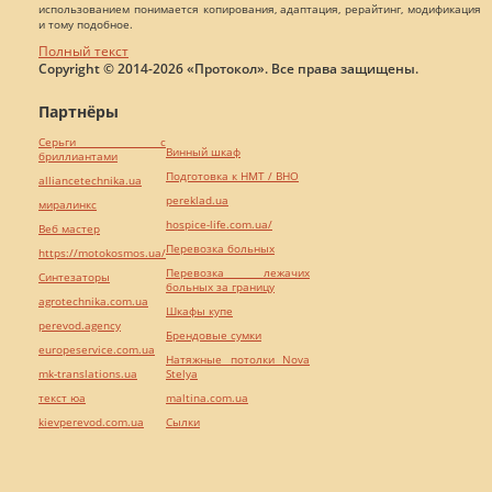
использованием понимается копирования, адаптация, рерайтинг, модификация
и тому подобное.
Полный текст
Copyright © 2014-2026 «Протокол». Все права защищены.
Партнёры
Серьги с
Винный шкаф
бриллиантами
Подготовка к НМТ / ВНО
alliancetechnika.ua
pereklad.ua
миралинкс
hospice-life.com.ua/
Веб мастер
Перевозка больных
https://motokosmos.ua/
Перевозка лежачих
Синтезаторы
больных за границу
agrotechnika.com.ua
Шкафы купе
perevod.agency
Брендовые сумки
europeservice.com.ua
Натяжные потолки Nova
mk-translations.ua
Stelya
текст юа
maltina.com.ua
kievperevod.com.ua
Cылки