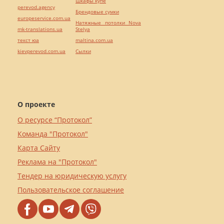
Шкафы купе
perevod.agency
Брендовые сумки
europeservice.com.ua
Натяжные потолки Nova
mk-translations.ua
Stelya
текст юа
maltina.com.ua
kievperevod.com.ua
Cылки
О проекте
О ресурсе “Протокол”
Команда "Протокол"
Карта Сайту
Реклама на "Протокол"
Тендер на юридическую услугу
Пользовательское соглашение