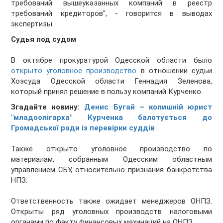
требований вышеуказанных компаний в реестр
требований кредиторов", - говорится в выводах
экспертизы.
Судья под судом
В октябре прокуратурой Одесской области было
открыто уголовное производство
в отношении судьи
Хозсуда Одесской области Геннадия Зеленова,
который принял решение в пользу компаний Курченко.
Згадайте новину:
Денис Бугай – колишній юрист
"младоолігарха" Курченка балотується до
Громадської ради із перевірки суддів
Также открыто уголовное производство по
материалам, собранным Одесским областным
управлением СБУ, относительно признания банкротства
НПЗ.
Ответственность также ожидает менеджеров ОНПЗ.
Открыты ряд уголовных производств налоговыми
органами по факту финансовых махинаций на ОНПЗ.