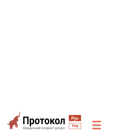
Рус
☰
Укр