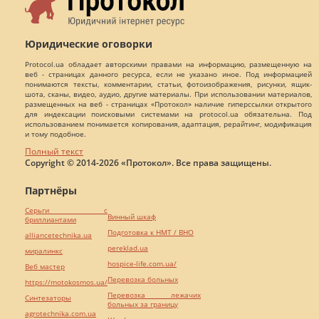
Юридические оговорки
Protocol.ua обладает авторскими правами на информацию, размещенную на
веб - страницах данного ресурса, если не указано иное. Под информацией
понимаются тексты, комментарии, статьи, фотоизображения, рисунки, ящик-
шота, сканы, видео, аудио, другие материалы. При использовании материалов,
размещенных на веб - страницах «Протокол» наличие гиперссылки открытого
для индексации поисковыми системами на protocol.ua обязательна. Под
использованием понимается копирования, адаптация, рерайтинг, модификация
и тому подобное.
Полный текст
Copyright © 2014-2026 «Протокол». Все права защищены.
Партнёры
Серьги с
Винный шкаф
бриллиантами
Подготовка к НМТ / ВНО
alliancetechnika.ua
pereklad.ua
миралинкс
hospice-life.com.ua/
Веб мастер
Перевозка больных
https://motokosmos.ua/
Перевозка лежачих
Синтезаторы
больных за границу
agrotechnika.com.ua