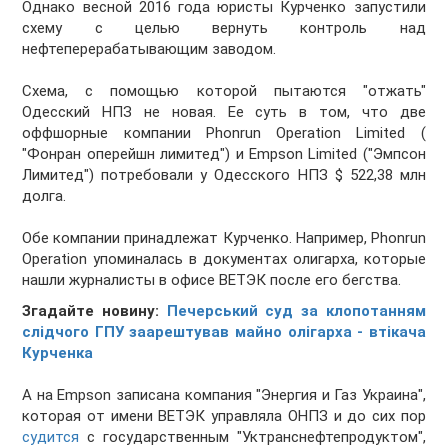
Однако весной 2016 года юристы Курченко запустили
схему с целью вернуть контроль над
нефтеперерабатывающим заводом.
Схема, с помощью которой пытаются "отжать"
Одесский НПЗ не новая. Ее суть в том, что две
оффшорные компании Phonrun Operation Limited (
"Фонран оперейшн лимитед") и Empson Limited ("Эмпсон
Лимитед") потребовали у Одесского НПЗ $ 522,38 млн
долга.
Обе компании принадлежат Курченко. Например, Phonrun
Operation упоминалась в документах олигарха, которые
нашли журналисты в офисе ВЕТЭК после его бегства.
Згадайте новину:
Печерський суд за клопотанням
слідчого ГПУ заарештував майно олігарха - втікача
Курченка
А на Empson записана компания "Энергия и Газ Украина",
которая от имени ВЕТЭК управляла ОНПЗ и до сих пор
судится
с государственным "Уктранснефтепродуктом",