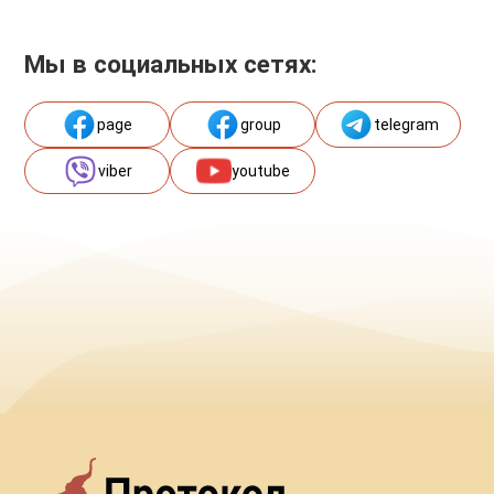
Мы в социальных сетях:
page
group
telegram
viber
youtube