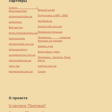
Партнёры
Серьги с
Винный шкаф
бриллиантами
Подготовка к НМТ / ВНО
alliancetechnika.ua
pereklad.ua
миралинкс
hospice-life.com.ua/
Веб мастер
Перевозка больных
https://motokosmos.ua/
Перевозка лежачих
Синтезаторы
больных за границу
agrotechnika.com.ua
Шкафы купе
perevod.agency
Брендовые сумки
europeservice.com.ua
Натяжные потолки Nova
mk-translations.ua
Stelya
текст юа
maltina.com.ua
kievperevod.com.ua
Cылки
О проекте
О ресурсе “Протокол”