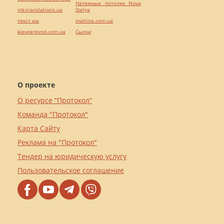
Натяжные потолки Nova
mk-translations.ua
Stelya
текст юа
maltina.com.ua
kievperevod.com.ua
Cылки
О проекте
О ресурсе “Протокол”
Команда "Протокол"
Карта Сайту
Реклама на "Протокол"
Тендер на юридическую услугу
Пользовательское соглашение