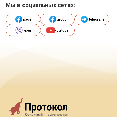
Мы в социальных сетях:
page
group
telegram
viber
youtube