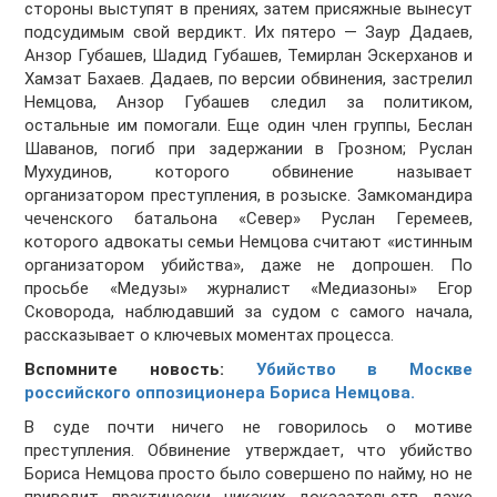
стороны выступят в прениях, затем присяжные вынесут
подсудимым свой вердикт. Их пятеро — Заур Дадаев,
Анзор Губашев, Шадид Губашев, Темирлан Эскерханов и
Хамзат Бахаев. Дадаев, по версии обвинения, застрелил
Немцова, Анзор Губашев следил за политиком,
остальные им помогали. Еще один член группы, Беслан
Шаванов, погиб при задержании в Грозном; Руслан
Мухудинов, которого обвинение называет
организатором преступления, в розыске. Замкомандира
чеченского батальона «Север» Руслан Геремеев,
которого адвокаты семьи Немцова считают «истинным
организатором убийства», даже не допрошен. По
просьбе «Медузы» журналист «Медиазоны» Егор
Сковорода, наблюдавший за судом с самого начала,
рассказывает о ключевых моментах процесса.
Вспомните новость:
Убийство в Москве
российского оппозиционера Бориса Немцова.
В суде почти ничего не говорилось о мотиве
преступления. Обвинение утверждает, что убийство
Бориса Немцова просто было совершено по найму, но не