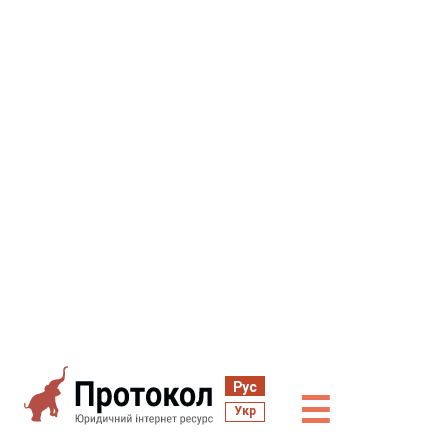
Рус
☰
Укр