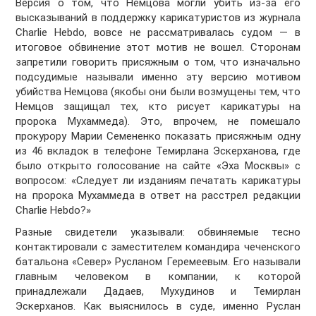
Версия о том, что Немцова могли убить из-за его
высказываний в поддержку карикатуристов из журнала
Charlie Hebdo, вовсе не рассматривалась судом — в
итоговое обвинение этот мотив не вошел. Сторонам
запретили говорить присяжным о том, что изначально
подсудимые называли именно эту версию мотивом
убийства Немцова (якобы они были возмущены тем, что
Немцов защищал тех, кто рисует карикатуры на
пророка Мухаммеда). Это, впрочем, не помешало
прокурору Марии Семененко показать присяжным одну
из 46 вкладок в телефоне Темирлана Эскерханова, где
было открыто голосование на сайте «Эха Москвы» с
вопросом: «Следует ли изданиям печатать карикатуры
на пророка Мухаммеда в ответ на расстрел редакции
Charlie Hebdo?»
Разные свидетели указывали: обвиняемые тесно
контактировали с заместителем командира чеченского
батальона «Север» Русланом Геремеевым. Его называли
главным человеком в компании, к которой
принадлежали Дадаев, Мухудинов и Темирлан
Эскерханов. Как выяснилось в суде, именно Руслан