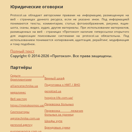
Юридические оговорки
Protocol.ua обладает авторскими правами на информацию, размещенную на
веб - страницах данного ресурса, если не указано иное. Под информацией
понимаются тексты, комментарии, статьи, фотоизображения, рисунки, ящик-
шота, сканы, видео, аудио, другие материалы. При использовании материалов,
размещенных на веб - страницах «Протокол» наличие гиперссылки открытого
для индексации поисковыми системами на protocol.ua обязательна. Под
использованием понимается копирования, адаптация, рерайтинг, модификация
и тому подобное.
Полный текст
Copyright © 2014-2026 «Протокол». Все права защищены.
Партнёры
Серьги с
Винный шкаф
бриллиантами
Подготовка к НМТ / ВНО
alliancetechnika.ua
pereklad.ua
миралинкс
hospice-life.com.ua/
Веб мастер
Перевозка больных
https://motokosmos.ua/
Перевозка лежачих
Синтезаторы
больных за границу
agrotechnika.com.ua
Шкафы купе
perevod.agency
Брендовые сумки
europeservice.com.ua