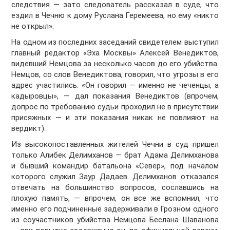
следствия — зато следователь рассказал в суде, что
ездил в Чечню к дому Руслана Геремеева, но ему «никто
не открыл».
На одном из последних заседаний свидетелем выступил
главный редактор «Эха Москвы» Алексей Венедиктов,
видевший Немцова за несколько часов до его убийства.
Немцов, со слов Венедиктова, говорил, что угрозы в его
адрес участились. «Он говорил — именно не чеченцы, а
кадыровцы», — дал показания Венедиктов (впрочем,
допрос по требованию судьи проходил не в присутствии
присяжных — и эти показания никак не повлияют на
вердикт).
Из высокопоставленных жителей Чечни в суд пришел
только Алибек Делимханов — брат Адама Делимханова
и бывший командир батальона «Север», под началом
которого служил Заур Дадаев. Делимханов отказался
отвечать на большинство вопросов, сославшись на
плохую память, — впрочем, он все же вспомнил, что
именно его подчиненные задерживали в Грозном одного
из соучастников убийства Немцова Беслана Шаванова