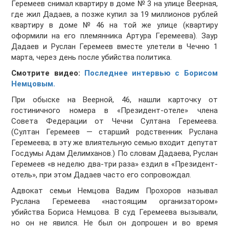
Геремеев снимал квартиру в доме № 3 на улице Веерная,
где жил Дадаев, а позже купил за 19 миллионов рублей
квартиру в доме № 46 на той же улице (квартиру
оформили на его племянника Артура Геремеева). Заур
Дадаев и Руслан Геремеев вместе улетели в Чечню 1
марта, через день после убийства политика.
Смотрите видео:
Последнее интервью с Борисом
Немцовым.
При обыске на Веерной, 46, нашли карточку от
гостиничного номера в «Президент-отеле» члена
Совета Федерации от Чечни Султана Геремеева.
(Султан Геремеев — старший родственник Руслана
Геремеева; в эту же влиятельную семью входит депутат
Госдумы Адам Делимханов.) По словам Дадаева, Руслан
Геремеев «в неделю два-три раза» ездил в «Президент-
отель», при этом Дадаев часто его сопровождал.
Адвокат семьи Немцова Вадим Прохоров называл
Руслана Геремеева «настоящим организатором»
убийства Бориса Немцова. В суд Геремеева вызывали,
но он не явился. Не был он допрошен и во время