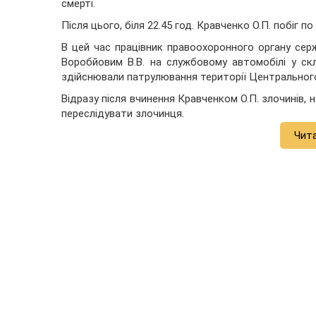
смерті.
Після цього, біля 22.45 год. Кравченко О.П. побіг п
В цей час працівник правоохоронного органу сержа
Воробйовим В.В. на службовому автомобілі у ск
здійснювали патрулювання території Центрального
Відразу після вчинення Кравченком О.П. злочинів, 
переслідувати злочинця.
Чит