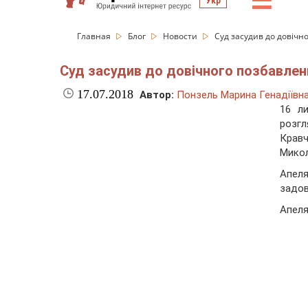
☰
Укр
Главная
Блог
Новости
Суд засудив до довічно
Суд засудив до довічного позбавленн
17.07.2018
Автор:
Понзель Марина Генадіївн
16 л
розг
Кравч
Микол
Апеля
задов
Апеля