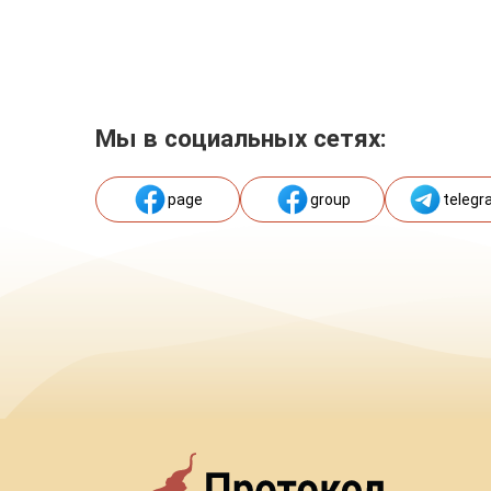
Мы в социальных сетях:
page
group
telegr