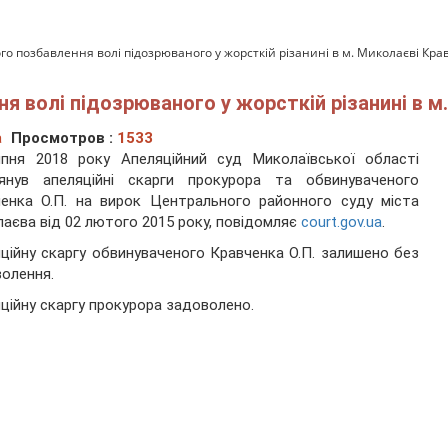
го позбавлення волі підозрюваного у жорсткій різанині в м. Миколаєві Кра
я волі підозрюваного у жорсткій різанині в м
а
Просмотров :
1533
ипня 2018 року Апеляційний суд Миколаївської області
лянув апеляційні скарги прокурора та обвинуваченого
енка О.П. на вирок Центрального районного суду міста
аєва від 02 лютого 2015 року, повідомляє
court.gov.ua
.
ційну скаргу обвинуваченого Кравченка О.П. залишено без
олення.
ційну скаргу прокурора задоволено.