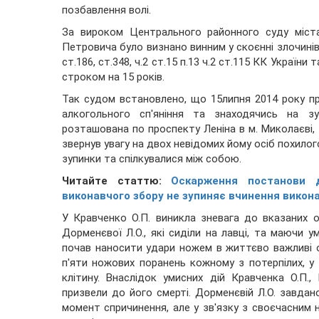
позбавлення волі.
За вироком Центрального районного суду міст
Петровича було визнано винним у скоєнні злочинів, пе
ст.186, ст.348, ч.2 ст.15 п.13 ч.2 ст.115 КК Украї
строком на 15 років.
Так судом встановлено, що 15липня 2014 року при
алкогольного сп'яніння та знаходячись на зу
розташована по проспекту Леніна в м. Миколаєві, 
звернув увагу на двох невідомих йому осіб похилого 
зупинки та спілкувалися між собою.
Читайте статтю:
Оскарження постанови 
виконавчого збору не зупиняє вчинення викона
У Кравченко О.П. виникла зневага до вказаних осі
Дорменєвої Л.О., які сиділи на лавці, та маючи 
почав наносити удари ножем в життєво важливі ор
п'яти ножових поранень кожному з потерпілих, у 
клітину. Внаслідок умисних дій Кравченка О.П.,
призвели до його смерті. Дорменєвій Л.О. завдан
момент спричинення, але у зв'язку з своєчасним 