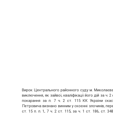
Вирок Центрального районного суду м. Миколаєва 
виключення, як зайвої, кваліфікації його дій за ч. 2 
покарання за п. 7 ч. 2 ст. 115 КК України ска
Петровича визнано винним у скоєнні злочинів, передбач
ст. 15 п. п. 1, 7 ч. 2 ст. 115, за ч. 1 ст. 186, ст