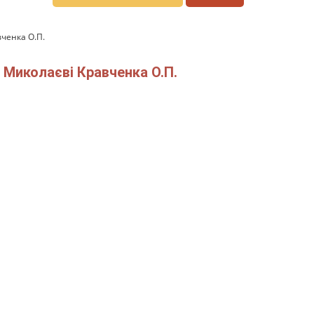
вченка О.П.
. Миколаєві Кравченка О.П.