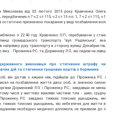
а Миколаєва від 02 лютого 2015 року Кравченка Олега
редбачених п.7 ч.2 ст.115, ч.2 ст.15 п.п. 1, 7 ч.2 ст.115, ч.1
ни та остаточно призначено покарання у виді позбавлення волі
близно о 22.40 год. Кравченко О.П., перебуваючи у стані
пинці громадського транспорту "вул. Радянська", яка
в напрямку руху транспорту в сторону вулиці Декабристів,
віку - Піроженка Р.С. та Дорменєву Л.О., які сиділи на лавці
державного виконавця про стягнення штрафу чи
вчих дій та стягнення грошових коштів з боржника
б, він дістав з кишені ніж, підійшов до Піроженка Р.С. і
умисел на позбавлення життя двох осіб, зі значною силою
гани Дорменєвій Л.О. і Піроженку Р.С., завдавши не менш
тому числі у життєво важливі частини тіла - шию, грудну
 Піроженку Р.С. завдано тяжких тілесних ушкоджень, які
о тяжких тілесних ушкоджень, які небезпечні для життя в
наданням необхідної медичної допомоги, не призвели до її