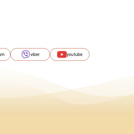
am
viber
youtube