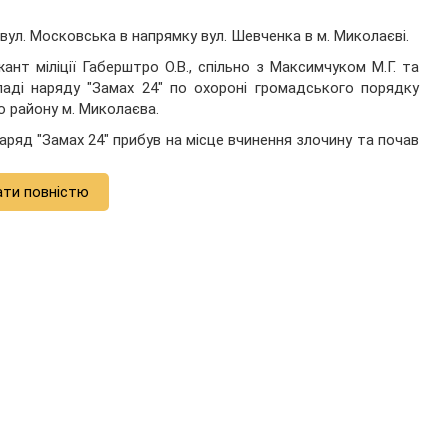
о вул. Московська в напрямку вул. Шевченка в м. Миколаєві.
нт міліції Габерштро О.В., спільно з Максимчуком М.Г. та
ладі наряду "Замах 24" по охороні громадського порядку
 району м. Миколаєва.
наряд "Замах 24" прибув на місце вчинення злочину та почав
ати повністю