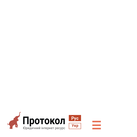
Рус
☰
Укр