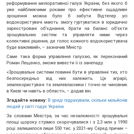
реформування меліоративної галузі України, без якого б
уже найближчими роками про ефективне ощадливе
зрошення можна було б забути. Відтепер усі
водокористувачі мають змогу гуртуватися в юридично
зареєстровані об’єднання, брати на баланс об’єкти
зрошувальних систем та управляти ними через
колективні рішення, де голос кожного водокористувача
буде важливий», – зазначив Міністр.
Саме така форма управління галуззю, як переконаний
Роман Лещенко, зможе вивести її із занепаду.
«Зрошувальні системи повинні бути в управлінні тих, хто
безпосередньо від них залежить. Це аграрії,
землекористувачі та землевласники і точно не чиновник
в Києві чи навіть в області», – додав він.
Згадайте новину:
В уряді підрахували, скільки мільйонів
людей у світі годує Україна
За словами Міністра, за час незалежності зрошувальні
площі щороку стрімко скорочувалися і з 2,3 млн у 1990
році залишилося лише 550 тис. у 2021-му. Серед причин –