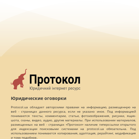
Юридические оговорки
Protocol.ua обладает авторскими правами на информацию, размещенную на
веб - страницах данного ресурса, если не указано иное. Под информацией
понимаются тексты, комментарии, статьи, фотоизображения, рисунки, ящик-
шота, сканы, видео, аудио, другие материалы. При использовании материалов,
размещенных на веб - страницах «Протокол» наличие гиперссылки открытого
для индексации поисковыми системами на protocol.ua обязательна. Под
использованием понимается копирования, адаптация, рерайтинг, модификация
и тому подобное.