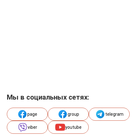
Мы в социальных сетях:
page
group
telegram
viber
youtube