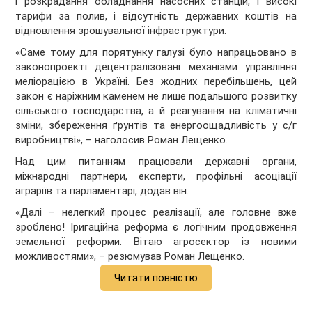
і розкрадання обладнання насосних станцій, і високі
тарифи за полив, і відсутність державних коштів на
відновлення зрошувальної інфраструктури.
«Саме тому для порятунку галузі було напрацьовано в
законопроекті децентралізовані механізми управління
меліорацією в Україні. Без жодних перебільшень, цей
закон є наріжним каменем не лише подальшого розвитку
сільського господарства, а й реагування на кліматичні
зміни, збереження ґрунтів та енергоощадливість у с/г
виробництві», – наголосив Роман Лещенко.
Над цим питанням працювали державні органи,
міжнародні партнери, експерти, профільні асоціації
аграріїв та парламентарі, додав він.
«Далі – нелегкий процес реалізації, але головне вже
зроблено! Іригаційна реформа є логічним продовження
земельної реформи. Вітаю агросектор із новими
можливостями», – резюмував Роман Лещенко.
Читати повністю