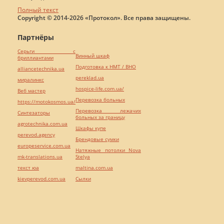
Полный текст
Copyright © 2014-2026 «Протокол». Все права защищены.
Партнёры
Серьги с
Винный шкаф
бриллиантами
Подготовка к НМТ / ВНО
alliancetechnika.ua
pereklad.ua
миралинкс
hospice-life.com.ua/
Веб мастер
Перевозка больных
https://motokosmos.ua/
Перевозка лежачих
Синтезаторы
больных за границу
agrotechnika.com.ua
Шкафы купе
perevod.agency
Брендовые сумки
europeservice.com.ua
Натяжные потолки Nova
mk-translations.ua
Stelya
текст юа
maltina.com.ua
kievperevod.com.ua
Cылки