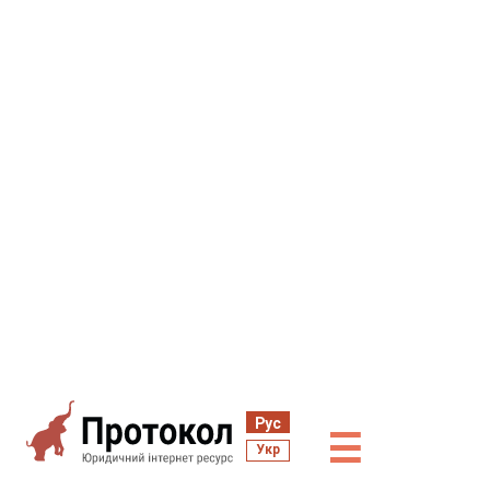
Рус
☰
Укр