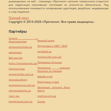
размещенных на веб - страницах «Протокол» наличие гиперссылки открытого
для индексации поисковыми системами на protocol.ua обязательна. Под
использованием понимается копирования, адаптация, рерайтинг, модификация
и тому подобное.
Полный текст
Copyright © 2014-2026 «Протокол». Все права защищены.
Партнёры
Серьги с
Винный шкаф
бриллиантами
Подготовка к НМТ / ВНО
alliancetechnika.ua
pereklad.ua
миралинкс
hospice-life.com.ua/
Веб мастер
Перевозка больных
https://motokosmos.ua/
Перевозка лежачих
Синтезаторы
больных за границу
agrotechnika.com.ua
Шкафы купе
perevod.agency
Брендовые сумки
europeservice.com.ua
Натяжные потолки Nova
mk-translations.ua
Stelya
текст юа
maltina.com.ua
kievperevod.com.ua
Cылки