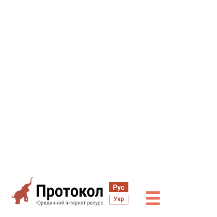
Рус
☰
Укр