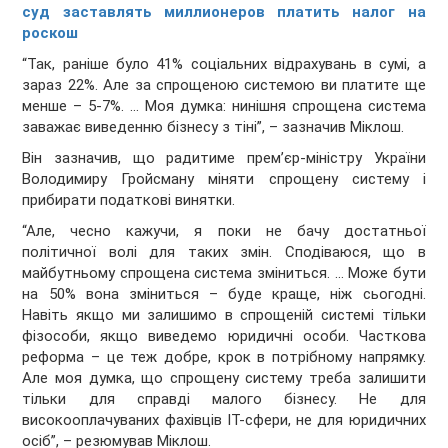
суд заставлять миллионеров платить налог на
роскош
“Так, раніше було 41% соціальних відрахувань в сумі, а
зараз 22%. Але за спрощеною системою ви платите ще
менше – 5-7%. … Моя думка: нинішня спрощена система
заважає виведенню бізнесу з тіні”, – зазначив Міклош.
Він зазначив, що радитиме прем’єр-міністру України
Володимиру Гройсману міняти спрощену систему і
прибирати податкові винятки.
“Але, чесно кажучи, я поки не бачу достатньої
політичної волі для таких змін. Сподіваюся, що в
майбутньому спрощена система зміниться. … Може бути
на 50% вона зміниться – буде краще, ніж сьогодні.
Навіть якщо ми залишимо в спрощеній системі тільки
фізособи, якщо виведемо юридичні особи. Часткова
реформа – це теж добре, крок в потрібному напрямку.
Але моя думка, що спрощену систему треба залишити
тільки для справді малого бізнесу. Не для
високооплачуваних фахівців IT-сфери, не для юридичних
осіб”, – резюмував Міклош.