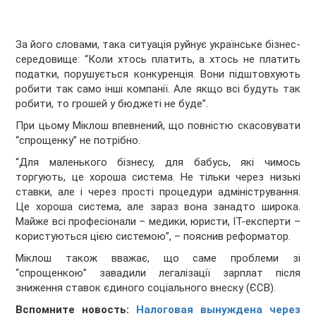
За його словами, така ситуація руйнує українське бізнес-
середовище: “Коли хтось платить, а хтось не платить
податки, порушується конкуренція. Вони підштовхують
робити так само інші компанії. Але якщо всі будуть так
робити, то грошей у бюджеті не буде”.
При цьому Міклош впевнений, що повністю скасовувати
“спрощенку” не потрібно.
“Для маленького бізнесу, для бабусь, які чимось
торгують, це хороша система. Не тільки через низькі
ставки, але і через прості процедури адміністрування.
Це хороша система, але зараз вона занадто широка.
Майже всі професіонали – медики, юристи, IT-експерти –
користуються цією системою”, – пояснив реформатор.
Міклош також вважає, що саме проблеми зі
“спрощенкою” завадили легалізації зарплат після
зниження ставок єдиного соціального внеску (ЄСВ).
Вспомните новость:
Налоговая вынуждена через