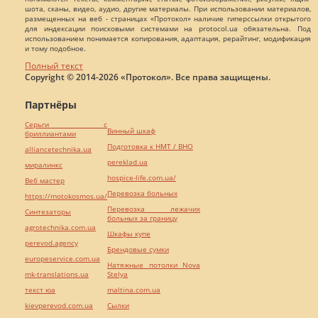
шота, сканы, видео, аудио, другие материалы. При использовании материалов,
размещенных на веб - страницах «Протокол» наличие гиперссылки открытого
для индексации поисковыми системами на protocol.ua обязательна. Под
использованием понимается копирования, адаптация, рерайтинг, модификация
и тому подобное.
Полный текст
Copyright © 2014-2026 «Протокол». Все права защищены.
Партнёры
Серьги с
Винный шкаф
бриллиантами
Подготовка к НМТ / ВНО
alliancetechnika.ua
pereklad.ua
миралинкс
hospice-life.com.ua/
Веб мастер
Перевозка больных
https://motokosmos.ua/
Перевозка лежачих
Синтезаторы
больных за границу
agrotechnika.com.ua
Шкафы купе
perevod.agency
Брендовые сумки
europeservice.com.ua
Натяжные потолки Nova
mk-translations.ua
Stelya
текст юа
maltina.com.ua
kievperevod.com.ua
Cылки