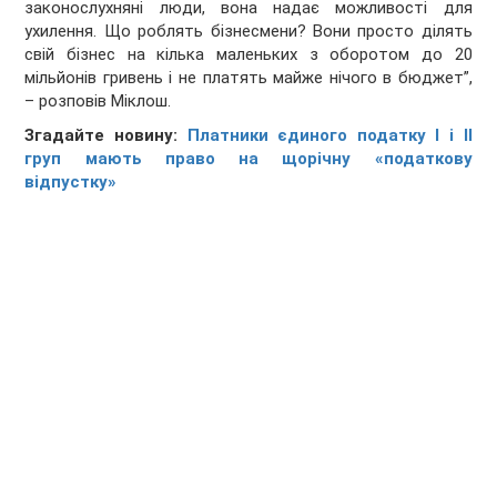
законослухняні люди, вона надає можливості для
ухилення. Що роблять бізнесмени? Вони просто ділять
свій бізнес на кілька маленьких з оборотом до 20
мільйонів гривень і не платять майже нічого в бюджет”,
– розповів Міклош.
Згадайте новину:
Платники єдиного податку I і II
груп мають право на щорічну «податкову
відпустку»