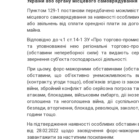
України або органу місцевого самоврядування
Пунктом 129-1 постанови передбачено можливість
місцевого самоврядування за наявності особливи
або звільнень від сплати орендної плати за до
майна.
Відповідно до ч.1 ст.14-1 ЗУ «Про торгово-промис
та уповноважені нею регіональні торгово-пр
(обставини непереборної сили) та видають се
звернення суб’єкта господарської діяльності.
При цьому, форс-мажорними обставинами (обстав
обставини, що об’єктивно унеможливлюють ви
(контракту, угоди тощо), обов’язків згідно із зак
війни, збройний конфлікт або серйозна погроза 
атаками, блокадами, військовим ембарго, дії інозем
оголошена та неоголошена війна, дії суспільного
безлади, вторгнення, блокада, революція, заколот
години тощо.
На підтвердження наявності особливих обставин 
від 28.02.2022 щодо засвідчення форс-мажорн
завантажити за наступним посиланням: