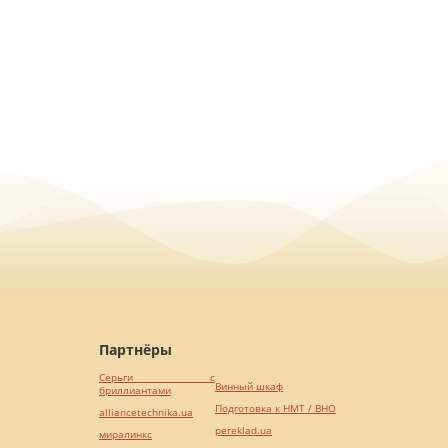
Партнёры
Серьги с
Винный шкаф
бриллиантами
Подготовка к НМТ / ВНО
alliancetechnika.ua
pereklad.ua
миралинкс