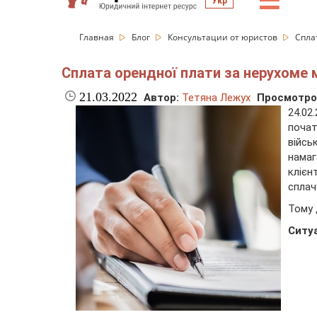
☰
Укр
Главная
Блог
Консультации от юристов
Спла
Сплата орендної плати за нерухоме 
21.03.2022
Автор:
Тетяна Лежух
Просмотро
24.02
почат
війсь
намаг
кліє
сплач
Тому 
Ситу