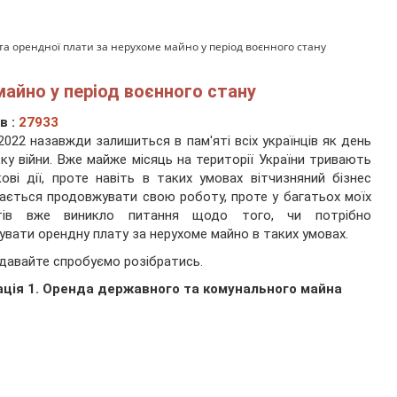
та орендної плати за нерухоме майно у період воєнного стану
майно у період воєнного стану
в :
27933
.2022 назавжди залишиться в пам'яті всіх українців як день
ку війни. Вже майже місяць на території України тривають
кові дії, проте навіть в таких умовах вітчизняний бізнес
ається продовжувати свою роботу, проте у багатьох моїх
нтів вже виникло питання щодо того, чи потрібно
увати орендну плату за нерухоме майно в таких умовах.
давайте спробуємо розібратись.
ація 1. Оренда державного та комунального майна