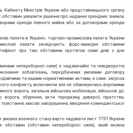
 Кабінету Міністрів України або представницького органу
х обставин ухвалити рішення про надання орендних знижок
говорами оренди певного майна або за договорами оренди
лові палати в Україні», торгово-промислова палата України
омислові палати засвідчують форс-мажорні обставини
ртифікат про такі обставини протягом семи днів з дня
инами непереборної сили) є надзвичайні та невідворотні
конання зобов’язань, передбачених умовами договору
онодавчими та іншими нормативними актами, а саме: загроза
такого конфлікту, включаючи але не обмежуючись ворожими
ного ворога, загальна військова мобілізація, військові дії,
 ворога, збурення, акти тероризму, диверсії, піратства,
, повстання, масові заворушення, введення комендантської
в умовах воєнного стану варто надавати лист ТПП України
их обставин (обставин непереборної сили), який можна