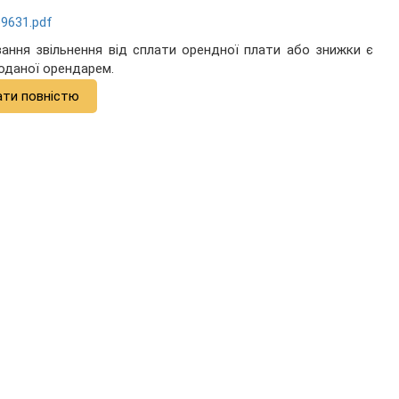
69631.pdf
ання звільнення від сплати орендної плати або знижки є
поданої орендарем.
ати повністю