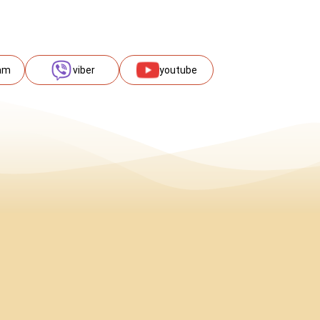
am
viber
youtube