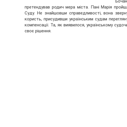
Боча
претендував родич мера міста. Пані Марія прой
Суду. Не знайшовши справедливості, вона зверн
користь, присудивши українським судам перегляну
компенсації. Та, як виявилося, українському судо
своє рішення.