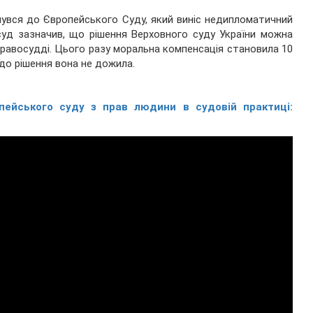
рнувся до Європейського Суду, який виніс недипломатичний
суд зазначив, що рішення Верховного суду України можна
правосудді. Цього разу моральна компенсація становила 10
 до рішення вона не дожила.
пейського суду з прав людини в судовій практиці: