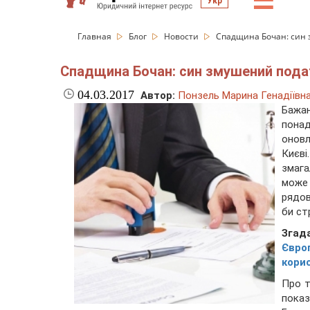
☰
Укр
Главная
Блог
Новости
Спадщина Бочан: син 
Спадщина Бочан: син змушений пода
04.03.2017
Автор:
Понзель Марина Генадіївн
Бажа
понад
оновл
Києв
змага
може 
рядов
би ст
Зга
Євро
корис
Про т
показ