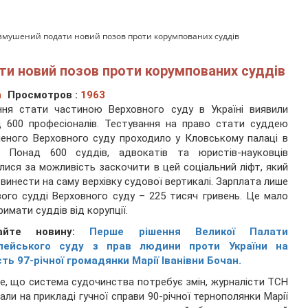
змушений подати новий позов проти корумпованих суддів
ти новий позов проти корумпованих суддів
а
Просмотров :
1963
ння стати частиною Верховного суду в Україні виявили
 600 професіоналів. Тестування на право стати суддею
еного Верховного суду проходило у Кловському палаці в
і. Понад 600 суддів, адвокатів та юристів-науковців
лися за можливість заскочити в цей соціальний ліфт, який
винести на саму верхівку судової вертикалі. Зарплата лише
ого судді Верховного суду – 225 тисяч гривень. Це мало
римати суддів від корупції.
дайте новину:
Перше рішення Великої Палати
пейського суду з прав людини проти України на
ть 97-річної громадянки Марії Іванівни Бочан.
е, що система судочинства потребує змін, журналісти ТСН
али на прикладі гучної справи 90-річної тернополянки Марії