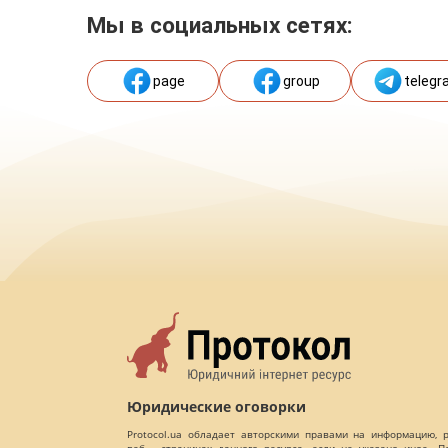
Мы в социальных сетях:
page
group
telegr
Юридические оговорки
Protocol.ua обладает авторскими правами на информацию,