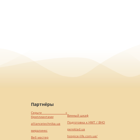
Партнёры
Серьги с
Винный шкаф
бриллиантами
Подготовка к НМТ / ВНО
alliancetechnika.ua
pereklad.ua
миралинкс
hospice-life.com.ua/
Веб мастер