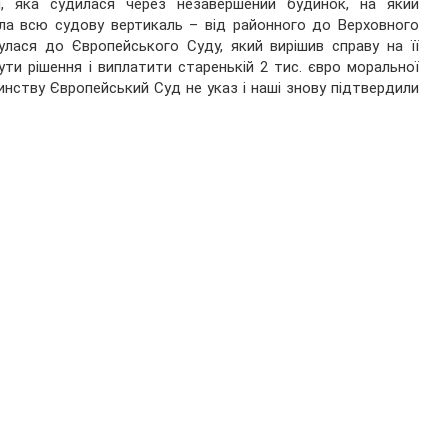
н, яка судилася через незавершений будинок, на який
шла всю судову вертикаль – від районного до Верховного
улася до Європейського Суду, який вирішив справу на її
ти рішення і виплатити старенькій 2 тис. євро моральної
чинству Європейський Суд не указ і наші знову підтвердили