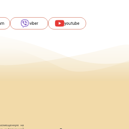
am
viber
youtube
 размещенную на