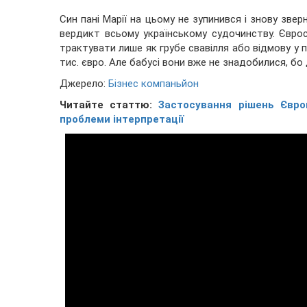
Син пані Марії на цьому не зупинився і знову зве
вердикт всьому українському судочинству. Євро
трактувати лише як грубе свавілля або відмову у 
тис. євро. Але бабусі вони вже не знадобилися, бо
Джерело:
Бізнес компаньйон
Читайте статтю:
Застосування рішень Євро
проблеми інтерпретації