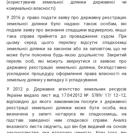
(користувачів земельної ділянки державної чи
комунальної власності).
У 2016 р. право подати заяву про державну реєстрацію
земельної ділянки було надано також особам, які
подали заяву про визнання спадщини відумерлою, якщо
така справа прийнята до провадження судом. При
цьому серед цього переліку відсутні спадкоємці
земельної ділянки за законом або за заповітом, що не
може бути пояснена будь-якою доцільністю. Закритий
перелік осіб, які можуть звернутися із заявою про
державну реєстрацію земельної ділянки, безпідставно
ускладнює процедуру оформлення права власності на
земельну ділянку у випадку її успадкування.
У 2012 р. Державне агентство земельних ресурсів
України видало лист від 17.04.2012 № 5789/ 17/ 12–12,
відповідно до якого замовником послуги з державної
реєстрації земельної ділянки може бути особа, яка
визначена у запиті нотаріуса як спадкоємець, на
підставі заведеної ним спадкової справи. Аналіз
вказаного листа свідчить, що він був виданий на основі
законодавства, яке втратило чинність. Крім того, він