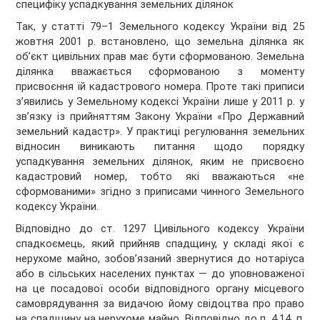
специфіку успадкування земельних ділянок
Так, у статті 79–1 Земельного кодексу України від 25
жовтня 2001 р. встановлено, що земельна ділянка як
об’єкт цивільних прав має бути сформованою. Земельна
ділянка вважається сформованою з моменту
присвоєння їй кадастрового номера. Проте такі приписи
з’явились у Земельному кодексі України лише у 2011 р. у
зв’язку із прийняттям Закону України «Про Державний
земельний кадастр». У практиці регулювання земельних
відносин виникають питання щодо порядку
успадкування земельних ділянок, яким не присвоєно
кадастровий номер, тобто які вважаються «не
сформованими» згідно з приписами чинного Земельного
кодексу України.
Відповідно до ст. 1297 Цивільного кодексу України
спадкоємець, який прийняв спадщину, у складі якої є
нерухоме майно, зобов’язаний звернутися до нотаріуса
або в сільських населених пунктах — до уповноваженої
на це посадової особи відповідного органу місцевого
самоврядування за видачою йому свідоцтва про право
на спадщину на нерухоме майно. Відповідно до п. 4.14, п.