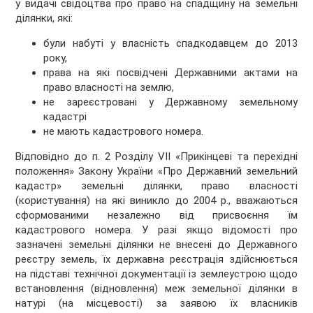
у видачі свідоцтва про право на спадщину на земельні
ділянки, які:
були набуті у власність спадкодавцем до 2013
року,
права на які посвідчені Державними актами на
право власності на землю,
не зареєстровані у Державному земельному
кадастрі
не мають кадастрового номера.
Відповідно до п. 2 Розділу VII «Прикінцеві та перехідні
положення» Закону України «Про Державний земельний
кадастр» земельні ділянки, право власності
(користування) на які виникло до 2004 р., вважаються
сформованими незалежно від присвоєння їм
кадастрового номера. У разі якщо відомості про
зазначені земельні ділянки не внесені до Державного
реєстру земель, їх державна реєстрація здійснюється
на підставі технічної документації із землеустрою щодо
встановлення (відновлення) меж земельної ділянки в
натурі (на місцевості) за заявою їх власників