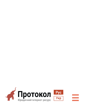
Рус
☰
Укр