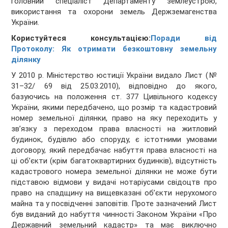
головний спеціаліст Департаменту землеустрою,
використання та охорони земель Держземагенства
України.
Користуйтеся консультацією:
Поради від
Протоколу: Як отримати безкоштовну земельну
ділянку
У 2010 р. Міністерство юстиції України видало Лист (№
31–32/ 69 від 25.03.2010), відповідно до якого,
базуючись на положення ст. 377 Цивільного кодексу
України, якими передбачено, що розмір та кадастровий
номер земельної ділянки, право на яку переходить у
зв’язку з переходом права власності на житловий
будинок, будівлю або споруду, є істотними умовами
договору, який передбачає набуття права власності на
ці об’єкти (крім багатоквартирних будинків), відсутність
кадастрового номера земельної ділянки не може бути
підставою відмови у видачі нотаріусами свідоцтв про
право на спадщину на вищевказані об’єкти нерухомого
майна та у посвідченні заповітів. Проте зазначений Лист
був виданий до набуття чинності Законом України «Про
Державний земельний кадастр» та має виключно