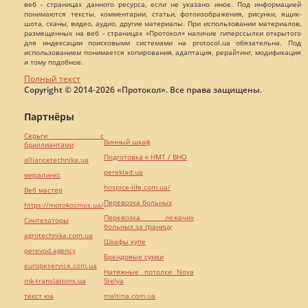
веб - страницах данного ресурса, если не указано иное. Под информацией
понимаются тексты, комментарии, статьи, фотоизображения, рисунки, ящик-
шота, сканы, видео, аудио, другие материалы. При использовании материалов,
размещенных на веб - страницах «Протокол» наличие гиперссылки открытого
для индексации поисковыми системами на protocol.ua обязательна. Под
использованием понимается копирования, адаптация, рерайтинг, модификация
и тому подобное.
Полный текст
Copyright © 2014-2026 «Протокол». Все права защищены.
Партнёры
Серьги с
Винный шкаф
бриллиантами
Подготовка к НМТ / ВНО
alliancetechnika.ua
pereklad.ua
миралинкс
hospice-life.com.ua/
Веб мастер
Перевозка больных
https://motokosmos.ua/
Перевозка лежачих
Синтезаторы
больных за границу
agrotechnika.com.ua
Шкафы купе
perevod.agency
Брендовые сумки
europeservice.com.ua
Натяжные потолки Nova
mk-translations.ua
Stelya
текст юа
maltina.com.ua