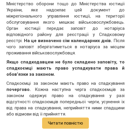
Міністерство оборони тощо до Міністерства юстиції
України, яке надсилає цей документ до
міжрегіонального управління юстиції, на території
обслуговування якого мешкає військовослужбовець.
Орган юстиції передає заповіт до нотаріуса
відповідного району для реєстрації у Спадковому
реєстрі.
На це визначено сім календарних днів.
Після
чого заповіт зберігатиметься в нотаріуса за місцем
проживання військовослужбовця.
Якщо спадкодавцем не було складено заповіту, то
спадкоємці мають право успадкувати права й
обов
’
язки
за законом.
Спадкоємці за законом мають право на спадкування
почергово.
Кожна наступна черга спадкоємців за
законом одержує право на спадкування у разі
відсутності спадкоємців попередньої черги, усунення їх
від права на спадкування, неприйняття ними спадщини
або відмови від її прийняття.
Читати повністю