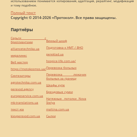
использованием понимается копирования, адаптация, рерайтинг, модификация
и тому подобное.
Полный текст
Copyright © 2014-2026 «Протокол». Все права защищены.
Партнёры
Серьги с
Винный шкаф
бриллиантами
Подготовка к НМТ / ВНО
alliancetechnika.ua
pereklad.ua
миралинкс
hospice-life.com.ua/
Веб мастер
Перевозка больных
https://motokosmos.ua/
Перевозка лежачих
Синтезаторы
больных за границу
agrotechnika.com.ua
Шкафы купе
perevod.agency
Брендовые сумки
europeservice.com.ua
Натяжные потолки Nova
mk-translations.ua
Stelya
текст юа
maltina.com.ua
kievperevod.com.ua
Cылки