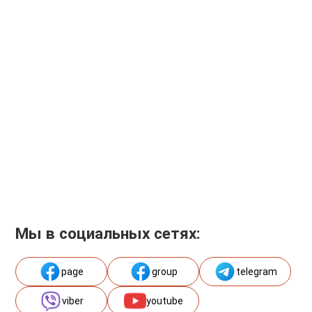
Мы в социальных сетях:
page
group
telegram
viber
youtube