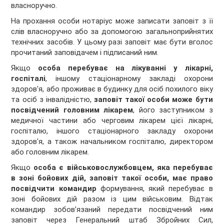
власноручно.
На прохання особи нотаріус може записати заповіт з її
слів власноручно або за допомогою загальноприйнятих
технічних засобів. У цьому разі заповіт має бути вголос
прочитаний заповідачем і підписаний ним.
Якщо
особа перебуває на лікуванні у лікарні,
госпіталі
, іншому стаціонарному закладі охорони
здоров'я, або проживає в будинку для осіб похилого віку
та осіб з інвалідністю,
заповіт такої особи може бути
посвідчений головним лікарем
, його заступником з
медичної частини або черговим лікарем цієї лікарні,
госпіталю, іншого стаціонарного закладу охорони
здоров'я, а також начальником госпіталю, директором
або головним лікарем.
Якщо
особа є військовослужбовцем, яка перебуває
в зоні бойових дій, заповіт такої особи,
має право
посвідчити командир
формування, який перебуває в
зоні бойових дій разом із цим військовим. Відтак
командир зобов’язаний передати посвідчений ним
заповіт через Генеральний штаб Збройних Сил,