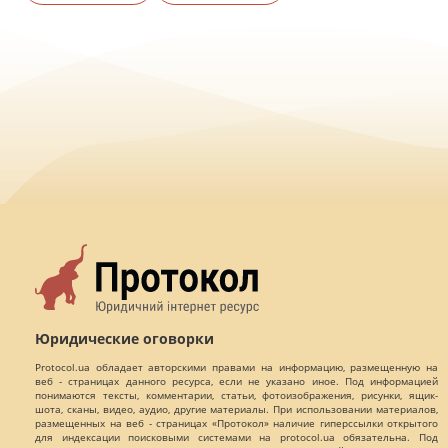
Юридические оговорки
Protocol.ua обладает авторскими правами на информацию, размещенную на
веб - страницах данного ресурса, если не указано иное. Под информацией
понимаются тексты, комментарии, статьи, фотоизображения, рисунки, ящик-
шота, сканы, видео, аудио, другие материалы. При использовании материалов,
размещенных на веб - страницах «Протокол» наличие гиперссылки открытого
для индексации поисковыми системами на protocol.ua обязательна. Под