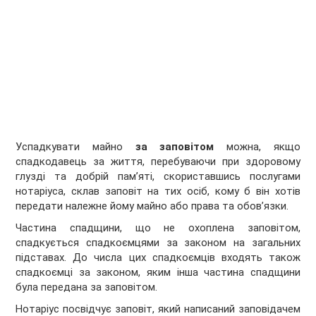
Успадкувати майно
за заповітом
можна, якщо
спадкодавець за життя, перебуваючи при здоровому
глузді та добрій пам’яті, скориставшись послугами
нотаріуса, склав заповіт на тих осіб, кому б він хотів
передати належне йому майно або права та обов’язки.
Частина спадщини, що не охоплена заповітом,
спадкується спадкоємцями за законом на загальних
підставах. До числа цих спадкоємців входять також
спадкоємці за законом, яким інша частина спадщини
була передана за заповітом.
Нотаріус посвідчує заповіт, який написаний заповідачем