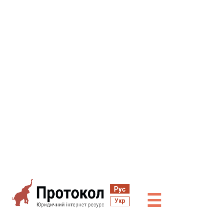
Рус
☰
Укр