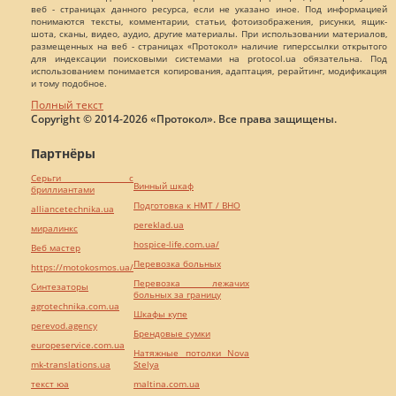
веб - страницах данного ресурса, если не указано иное. Под информацией
понимаются тексты, комментарии, статьи, фотоизображения, рисунки, ящик-
шота, сканы, видео, аудио, другие материалы. При использовании материалов,
размещенных на веб - страницах «Протокол» наличие гиперссылки открытого
для индексации поисковыми системами на protocol.ua обязательна. Под
использованием понимается копирования, адаптация, рерайтинг, модификация
и тому подобное.
Полный текст
Copyright © 2014-2026 «Протокол». Все права защищены.
Партнёры
Серьги с
Винный шкаф
бриллиантами
Подготовка к НМТ / ВНО
alliancetechnika.ua
pereklad.ua
миралинкс
hospice-life.com.ua/
Веб мастер
Перевозка больных
https://motokosmos.ua/
Перевозка лежачих
Синтезаторы
больных за границу
agrotechnika.com.ua
Шкафы купе
perevod.agency
Брендовые сумки
europeservice.com.ua
Натяжные потолки Nova
mk-translations.ua
Stelya
текст юа
maltina.com.ua