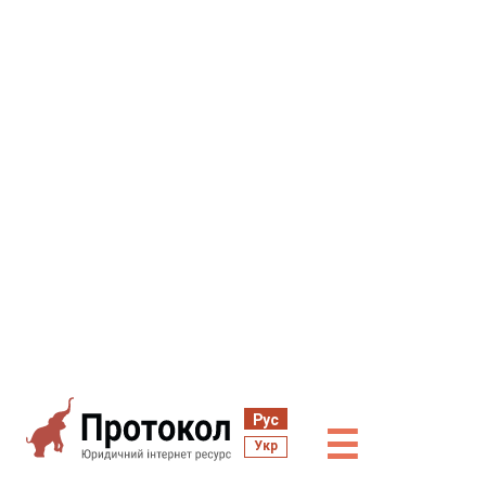
Рус
☰
Укр