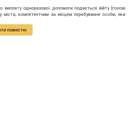
о виплату одноразової допомоги подається війту [голові
нту міста, компетентним за місцем перебування особи, яка
ати повністю