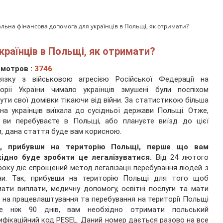
альна фінансова допомога для українців в Польщі, як отримати?
країнців в Польщі, як отримати?
мотров :
3746
’язку з військовою агресією Російської Федерації на
торії України чимало українців змушені були поспіхом
ути свої домівки тікаючи від війни. За статистикою більша
на українців виїхала до сусідньої держави Польщі. Отже,
 ви перебуваєте в Польщі, або плануєте виїзд до цієї
и, дана стаття буде вам корисною.
, прибувши на територію Польщі, перше що вам
хідно буде зробити це легалізуватися.
Від 24 лютого
року діє спрощений метод легалізації перебування людей з
їни. Так, прибувши на територію Польщі для того щоб
ати виплати, медичну допомогу, освітні послуги та мати
 на працевлаштування та перебування на території Польщі
ше ніж 90 днів, вам необхідно отримати польський
ифікаційний код PESEL. Даний номер дається разово на все