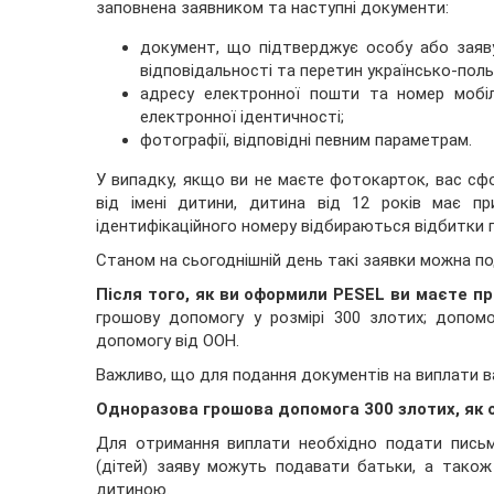
заповнена заявником та наступні документи:
документ, що підтверджує особу або заяву
відповідальності та перетин українсько-пол
адресу електронної пошти та номер мобі
електронної ідентичності;
фотографії, відповідні певним параметрам.
У випадку, якщо ви не маєте фотокарток, вас сф
від імені дитини, дитина від 12 років має п
ідентифікаційного номеру відбираються відбитки пал
Станом на сьогоднішній день такі заявки можна по
Після того, як ви оформили PESEL ви маєте пр
грошову допомогу у розмірі 300 злотих; допо
допомогу від ООН.
Важливо, що для подання документів на виплати ва
Одноразова грошова допомога 300 злотих, як
Для отримання виплати необхідно подати письмо
(дітей) заяву можуть подавати батьки, а також
дитиною.