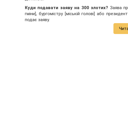
Куди подавати заяву на 300 злотих?
Заява пр
гміни], бургомістру [міській голові] або президе
подає заяву.
Чит