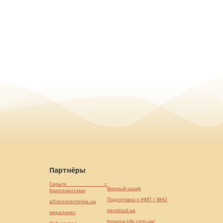
Партнёры
Серьги с
Винный шкаф
бриллиантами
Подготовка к НМТ / ВНО
alliancetechnika.ua
pereklad.ua
миралинкс
hospice-life.com.ua/
Веб мастер