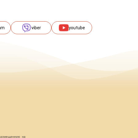
am
viber
youtube
 размещенную на