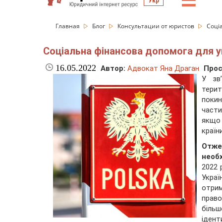
☰
Укр
Главная
Блог
Консультации от юристов
Соці
Соціальна фінансова допомога для у
16.05.2022
Автор:
Адвокат Яна Драган
Прос
У зв
тери
покин
части
якщо
країн
Отже
необ
2022 
Укра
отрим
право
біль
ідент