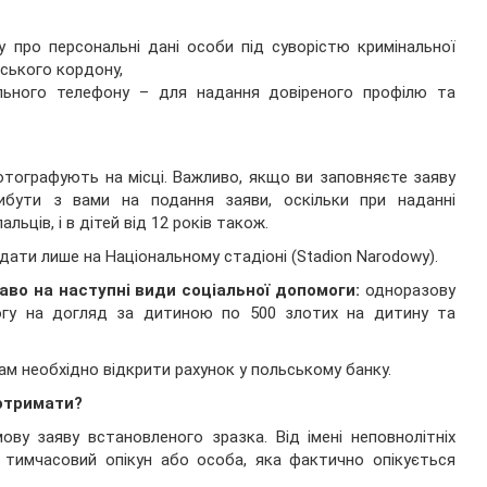
 про персональні дані особи під суворістю кримінальної
ьського кордону,
льного телефону – для надання довіреного профілю та
отографують на місці. Важливо, якщо ви заповняєте заяву
рибути з вами на подання заяви, оскільки при наданні
ьців, і в дітей від 12 років також.
дати лише на Національному стадіоні (Stadion Narodowy).
аво на наступні види соціальної допомоги:
одноразову
могу на догляд за дитиною по 500 злотих на дитину та
м необхідно відкрити рахунок у польському банку.
 отримати?
ву заяву встановленого зразка. Від імені неповнолітніх
 тимчасовий опікун або особа, яка фактично опікується