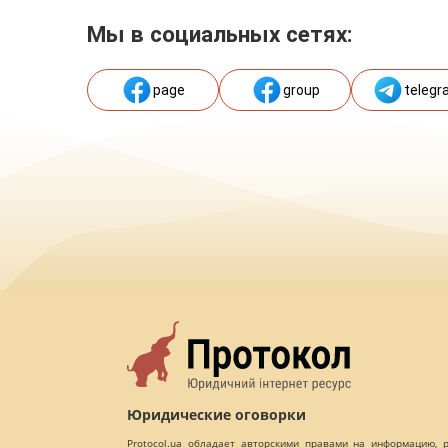
Мы в социальных сетях:
page
group
telegr
Юридические оговорки
Protocol.ua обладает авторскими правами на информацию,