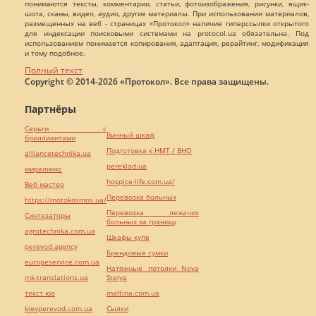
понимаются тексты, комментарии, статьи, фотоизображения, рисунки, ящик-
шота, сканы, видео, аудио, другие материалы. При использовании материалов,
размещенных на веб - страницах «Протокол» наличие гиперссылки открытого
для индексации поисковыми системами на protocol.ua обязательна. Под
использованием понимается копирования, адаптация, рерайтинг, модификация
и тому подобное.
Полный текст
Copyright © 2014-2026 «Протокол». Все права защищены.
Партнёры
Серьги с
Винный шкаф
бриллиантами
Подготовка к НМТ / ВНО
alliancetechnika.ua
pereklad.ua
миралинкс
hospice-life.com.ua/
Веб мастер
Перевозка больных
https://motokosmos.ua/
Перевозка лежачих
Синтезаторы
больных за границу
agrotechnika.com.ua
Шкафы купе
perevod.agency
Брендовые сумки
europeservice.com.ua
Натяжные потолки Nova
mk-translations.ua
Stelya
текст юа
maltina.com.ua
kievperevod.com.ua
Cылки