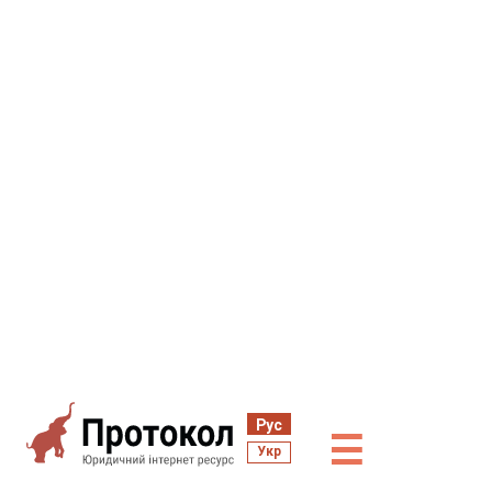
Рус
☰
Укр