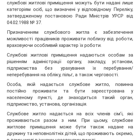
службові житлові приміщення можуть бути надані лише
категоріям осіб, що визначені у відповідному Переліку,
затвердженому постановою Ради Міністрів УРСР від
04.02.1988 № 37.
Призначенням службового житла є забезпечення
можливості працівників проживати поблизу від роботи,
враховуючи особливий характер їх роботи.
Службові житлові приміщення надаються особам за
рішенням адміністрації органу, закладу, установи,
підприємства без урахування їх перебування/
неперебування на обліку, пільг, а також черговості.
Особа, якій надається службове житло, повинна
постійно проживати та бути зареєстрована у
населеному пункті, де знаходиться такий орган,
підприємство, установа, організація.
Службове житло надається на всіх членів сім’ї, які
проживаються разом з ним. При цьому, службове
житлове приміщення може бути також надане на
дружину та неповнолітніх дітей, що проживають окремо,