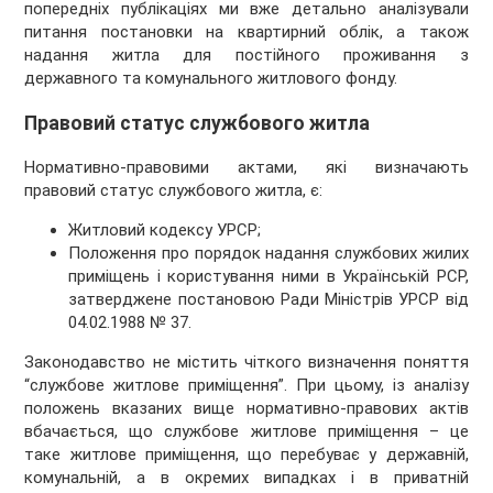
попередніх публікаціях ми вже детально аналізували
питання постановки на квартирний облік, а також
надання житла для постійного проживання з
державного та комунального житлового фонду.
Правовий статус службового житла
Нормативно-правовими актами, які визначають
правовий статус службового житла, є:
Житловий кодексу УРСР;
Положення про порядок надання службових жилих
приміщень і користування ними в Українській РСР,
затверджене постановою Ради Міністрів УРСР від
04.02.1988 № 37.
Законодавство не містить чіткого визначення поняття
“службове житлове приміщення”. При цьому, із аналізу
положень вказаних вище нормативно-правових актів
вбачається, що службове житлове приміщення – це
таке житлове приміщення, що перебуває у державній,
комунальній, а в окремих випадках і в приватній