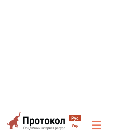
Рус
☰
Укр