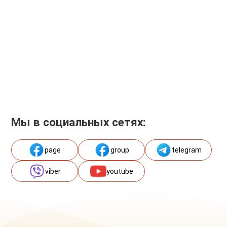
Мы в социальных сетях:
page
group
telegram
viber
youtube