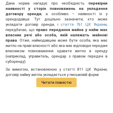
Дана норма нагадує про необхідність
перевірки
наявності у сторін повноважень на укладення
договору оренди
, а особливо – наявності їх у
орендодавця. Тут доцільно зазначити, хто може
укладати договір оренди, і
стаття 761 ЦК України
,
передбачає, що
право передання майна у найм має
власник речі або особа, якій належать майнові
права
. Отже, наймодавцем може бути особа, яка має
житло на праві власності або яка має відповідні передані
власником повноваження здавати житло в оренду
(наприклад, управитель, орендар з правом передачі в
суборенду).
За вимогою, встановленою у статті 811 ЦК України,
договір найму житла укладається у письмовій формі.
Читати повністю