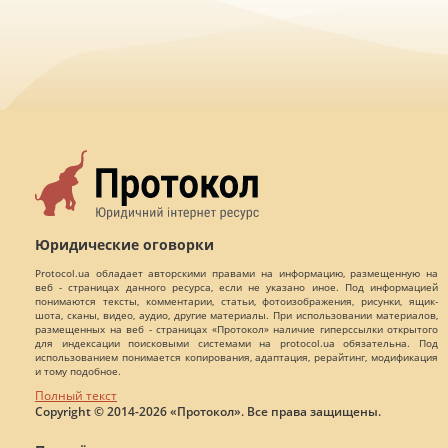
Юридические оговорки
Protocol.ua обладает авторскими правами на информацию, размещенную на
веб - страницах данного ресурса, если не указано иное. Под информацией
понимаются тексты, комментарии, статьи, фотоизображения, рисунки, ящик-
шота, сканы, видео, аудио, другие материалы. При использовании материалов,
размещенных на веб - страницах «Протокол» наличие гиперссылки открытого
для индексации поисковыми системами на protocol.ua обязательна. Под
использованием понимается копирования, адаптация, рерайтинг, модификация
и тому подобное.
Полный текст
Copyright © 2014-2026 «Протокол». Все права защищены.