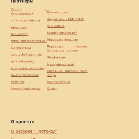
Партнёры
Серьги с
Винный шкаф
бриллиантами
Подготовка к НМТ / ВНО
alliancetechnika.ua
pereklad.ua
миралинкс
hospice-life.com.ua/
Веб мастер
Перевозка больных
https://motokosmos.ua/
Перевозка лежачих
Синтезаторы
больных за границу
agrotechnika.com.ua
Шкафы купе
perevod.agency
Брендовые сумки
europeservice.com.ua
Натяжные потолки Nova
mk-translations.ua
Stelya
текст юа
maltina.com.ua
kievperevod.com.ua
Cылки
О проекте
О ресурсе “Протокол”