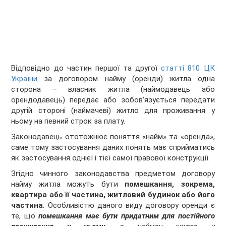
Відповідно до частин першої та другої
статті 810 ЦК
України
за договором найму (оренди) житла одна
сторона – власник житла (наймодавець або
орендодавець) передає або зобов’язується передати
другій стороні (наймачеві) житло для проживання у
ньому на певний строк за плату.
Законодавець ототожнює поняття «найм» та «оренда»,
саме тому застосування даних понять має сприйматись
як застосування однієї і тієї самої правової конструкції.
Згідно чинного законодавства предметом договору
найму житла можуть бути
помешкання, зокрема,
квартира або її частина, житловий будинок або його
частина
. Особливістю даного виду договору оренди є
те, що
помешкання має бути придатним для постійного