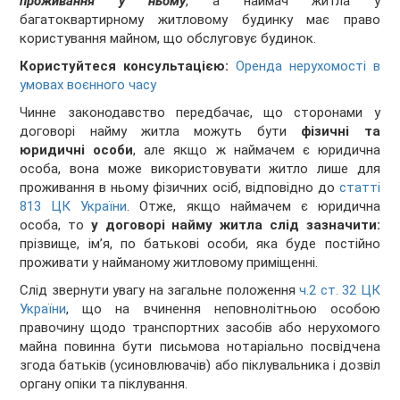
проживання у ньому
, а наймач житла у
багатоквартирному житловому будинку має право
користування майном, що обслуговує будинок.
Користуйтеся консультацією:
Оренда нерухомості в
умовах воєнного часу
Чинне законодавство передбачає, що сторонами у
договорі найму житла можуть бути
фізичні та
юридичні особи
, але якщо ж наймачем є юридична
особа, вона може використовувати житло лише для
проживання в ньому фізичних осіб, відповідно до
статті
813 ЦК України
. Отже, якщо наймачем є юридична
особа, то
у договорі найму житла слід зазначити:
прізвище, ім’я, по батькові особи, яка буде постійно
проживати у найманому житловому приміщенні.
Слід звернути увагу на загальне положення
ч.2 ст. 32 ЦК
України
, що на вчинення неповнолітньою особою
правочину щодо транспортних засобів або нерухомого
майна повинна бути письмова нотаріально посвідчена
згода батьків (усиновлювачів) або піклувальника і дозвіл
органу опіки та піклування.