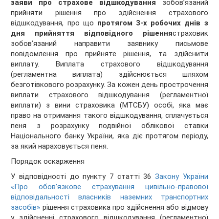
заяви про страхове відшкодування
зобов’язаний
прийняти рішення про здійснення страхового
відшкодування, про що
протягом 3-х робочих днів з
дня прийняття відповідного рішення
страховик
зобов’язаний направити заявнику письмове
повідомлення про прийняте рішення, та здійснити
виплату. Виплата страхового відшкодування
(регламентна виплата) здійснюється шляхом
безготівкового розрахунку. За кожен день прострочення
виплати страхового відшкодування (регламентної
виплати) з вини страховика (МТСБУ) особі, яка має
право на отримання такого відшкодування, сплачується
пеня з розрахунку подвійної облікової ставки
Національного банку України, яка діє протягом періоду,
за який нараховується пеня.
Порядок оскарження
У відповідності до пункту 7 статті 36
Закону України
«Про обов’язкове страхування цивільно-правової
відповідальності власників наземних транспортних
засобів»
рішення страховика про здійснення або відмову
у здійсненні страхового відшкодування (регламентної