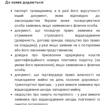
До заяви додаються:
паспорт громадянина, а в разі його відсутності
інший документ, яким відповідно до
законодавства України може посвідчуватися
особа заявника, якщо заявником є фізична особа;
документ, що посвідчує право заявника на
отримання страхового відшкодування
(довіреність, договір оренди, свідоцтво про право
на спадщину), у разі якщо заявник не є потерпілим
або його законним представником;
довідка про присвоєння одержувачу коштів
ідентифікаційного номера платника податку (за
умови його присвоєння), якщо заявником є фізична
особа;
документ, що підтверджує право власності на
пошкоджене майно на день скоєння дорожньо-
транспортної пригоди, - у разі вимоги заявника про
відшкодування шкоди, заподіяної майну;
свідоцтво про смерть потерпілого - у разі вимоги
заявника про відшкодування шкоди, пов'язаної із
смертю потерпілого;