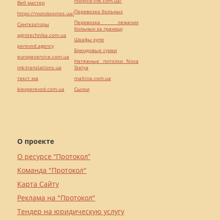
hospice-life.com.ua/
Веб мастер
Перевозка больных
https://motokosmos.ua/
Перевозка лежачих
Синтезаторы
больных за границу
agrotechnika.com.ua
Шкафы купе
perevod.agency
Брендовые сумки
europeservice.com.ua
Натяжные потолки Nova
mk-translations.ua
Stelya
текст юа
maltina.com.ua
kievperevod.com.ua
Cылки
О проекте
О ресурсе “Протокол”
Команда "Протокол"
Карта Сайту
Реклама на "Протокол"
Тендер на юридическую услугу