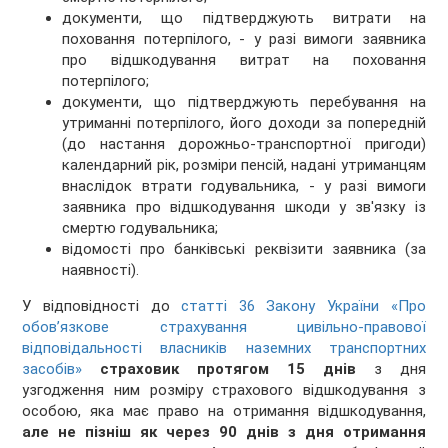
документи, що підтверджують витрати на
поховання потерпілого, - у разі вимоги заявника
про відшкодування витрат на поховання
потерпілого;
документи, що підтверджують перебування на
утриманні потерпілого, його доходи за попередній
(до настання дорожньо-транспортної пригоди)
календарний рік, розміри пенсій, надані утриманцям
внаслідок втрати годувальника, - у разі вимоги
заявника про відшкодування шкоди у зв'язку із
смертю годувальника;
відомості про банківські реквізити заявника (за
наявності).
У відповідності до
статті 36 Закону України «Про
обов’язкове страхування цивільно-правової
відповідальності власників наземних транспортних
засобів»
страховик протягом 15 днів
з дня
узгодження ним розміру страхового відшкодування з
особою, яка має право на отримання відшкодування,
але не пізніш як через 90 днів з дня отримання