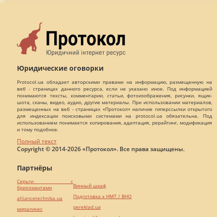
Юридические оговорки
Protocol.ua обладает авторскими правами на информацию, размещенную на
веб - страницах данного ресурса, если не указано иное. Под информацией
понимаются тексты, комментарии, статьи, фотоизображения, рисунки, ящик-
шота, сканы, видео, аудио, другие материалы. При использовании материалов,
размещенных на веб - страницах «Протокол» наличие гиперссылки открытого
для индексации поисковыми системами на protocol.ua обязательна. Под
использованием понимается копирования, адаптация, рерайтинг, модификация
и тому подобное.
Полный текст
Copyright © 2014-2026 «Протокол». Все права защищены.
Партнёры
Серьги с
Винный шкаф
бриллиантами
Подготовка к НМТ / ВНО
alliancetechnika.ua
pereklad.ua
миралинкс