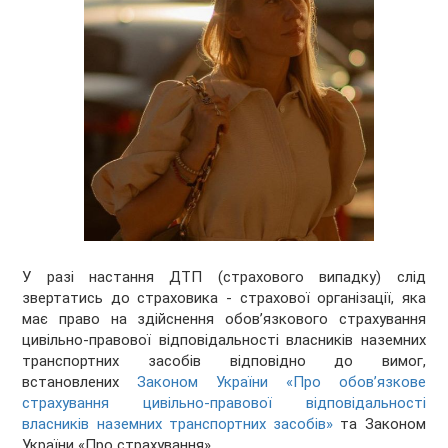
У разі настання ДТП (страхового випадку) слід
звертатись до страховика - страхової організації, яка
має право на здійснення обов’язкового страхування
цивільно-правової відповідальності власників наземних
транспортних засобів відповідно до вимог,
встановлених
Законом України «Про обов’язкове
страхування цивільно-правової відповідальності
власників наземних транспортних засобів»
та Законом
України «Про страхування».