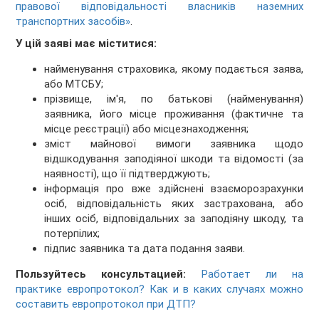
правової відповідальності власників наземних
транспортних засобів»
.
У цій заяві має міститися:
найменування страховика, якому подається заява,
або МТСБУ;
прізвище, ім'я, по батькові (найменування)
заявника, його місце проживання (фактичне та
місце реєстрації) або місцезнаходження;
зміст майнової вимоги заявника щодо
відшкодування заподіяної шкоди та відомості (за
наявності), що її підтверджують;
інформація про вже здійснені взаєморозрахунки
осіб, відповідальність яких застрахована, або
інших осіб, відповідальних за заподіяну шкоду, та
потерпілих;
підпис заявника та дата подання заяви.
Пользуйтесь консультацией:
Работает ли на
практике европротокол? Как и в каких случаях можно
составить европротокол при ДТП?