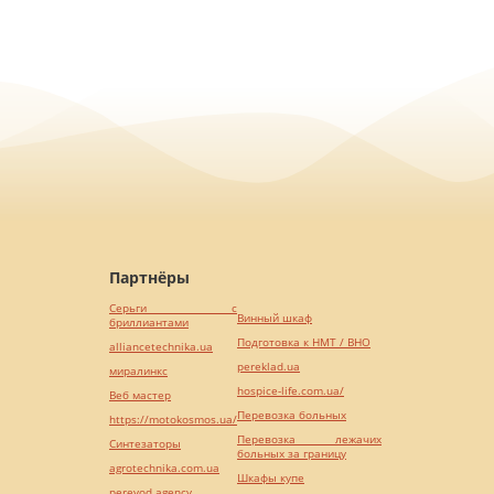
Партнёры
Серьги с
Винный шкаф
бриллиантами
Подготовка к НМТ / ВНО
alliancetechnika.ua
pereklad.ua
миралинкс
hospice-life.com.ua/
Веб мастер
Перевозка больных
https://motokosmos.ua/
Перевозка лежачих
Синтезаторы
больных за границу
agrotechnika.com.ua
Шкафы купе
perevod.agency