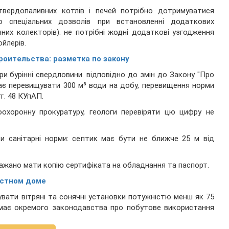
твердопаливних котлів і печей потрібно дотримуватися
о спеціальних дозволів при встановленні додаткових
чних колекторів). не потрібні жодні додаткові узгодження
ойлерів.
оительства: разметка по закону
и бурінні свердловини. відповідно до змін до Закону "Про
має перевищувати 300 м³ води на добу, перевищення норми
т. 48 КУпАП.
охоронну прокуратуру, геологи перевіряти цю цифру не
и санітарні норми: септик має бути не ближче 25 м від
бажано мати копію сертифіката на обладнання та паспорт.
астном доме
увати вітряні та сонячні установки потужністю менш як 75
немає окремого законодавства про побутове використання