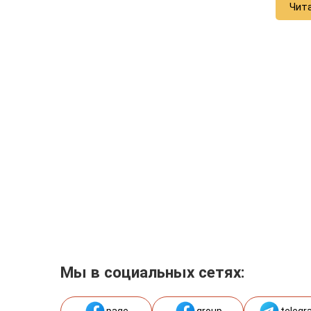
Чит
Мы в социальных сетях:
page
group
telegr