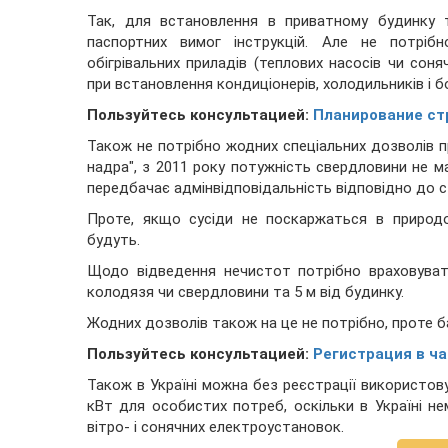
Так, для встановлення в приватному будинку 
паспортних вимог інструкцій. Але не потрібн
обігрівальних приладів (теплових насосів чи соня
при встановлення кондиціонерів, холодильників і б
Пользуйтесь консультацией:
Планирование стр
Також не потрібно жодних спеціальних дозволів пр
надра", з 2011 року потужність свердловини не 
передбачає адмінвідповідальність відповідно до с
Проте, якщо сусіди не поскаржаться в природо
будуть.
Щодо відведення нечистот потрібно враховуват
колодязя чи свердловини та 5 м від будинку.
Жодних дозволів також на це не потрібно, проте 
Пользуйтесь консультацией:
Регистрация в ч
Також в Україні можна без реєстрації використов
кВт для особистих потреб, оскільки в Україні 
вітро- і сонячних електроустановок.