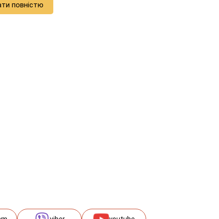
ати повністю
am
viber
youtube