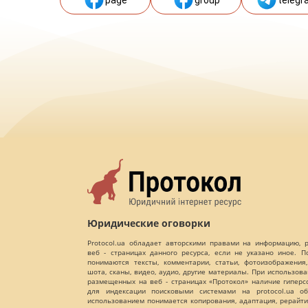
Юридические оговорки
Protocol.ua обладает авторскими правами на информацию,
веб - страницах данного ресурса, если не указано иное. 
понимаются тексты, комментарии, статьи, фотоизображения,
шота, сканы, видео, аудио, другие материалы. При использов
размещенных на веб - страницах «Протокол» наличие гиперс
для индексации поисковыми системами на protocol.ua об
использованием понимается копирования, адаптация, рерайти