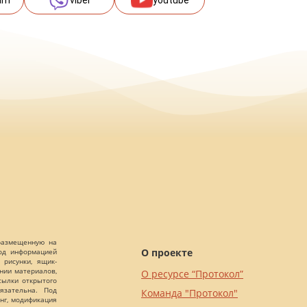
 размещенную на
О проекте
Под информацией
 рисунки, ящик-
ании материалов,
О ресурсе “Протокол”
сылки открытого
язательна. Под
Команда "Протокол"
нг, модификация