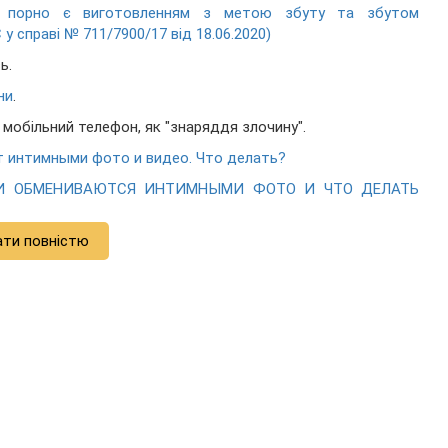
я порно є виготовленням з метою збуту та збутом
у справі № 711/7900/17 від 18.06.2020)
ь.
ни
.
 мобільний телефон, як "знаряддя злочину".
 интимными фото и видео. Что делать?
ТИ ОБМЕНИВАЮТСЯ ИНТИМНЫМИ ФОТО И ЧТО ДЕЛАТЬ
ати повністю