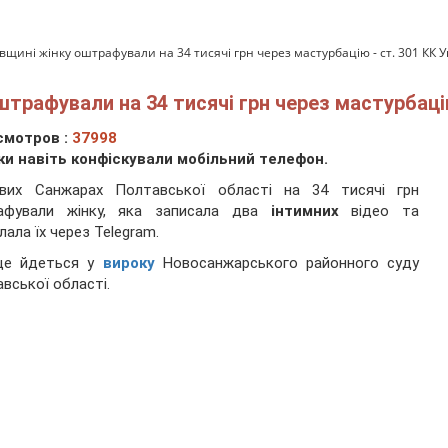
вщині жінку оштрафували на 34 тисячі грн через мастурбацію - ст. 301 КК У
трафували на 34 тисячі грн через мастурбацію
смотров :
37998
ки навіть конфіскували мобільний телефон.
вих Санжарах Полтавської області на 34 тисячі грн
афували жінку, яка записала два
інтимних
відео та
лала їх через Telegram.
це йдеться у
вироку
Новосанжарського районного суду
вської області.