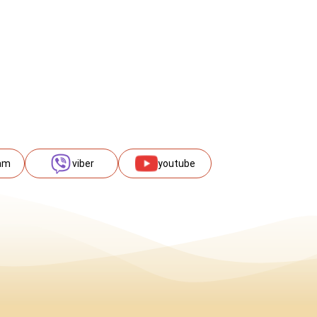
am
viber
youtube