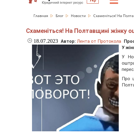
☰
Укр
Главная
Блог
Новости
Схаменіться! На Полта
Схаменіться! На Полтавщині жінку ош
18.07.2023
Автор:
Лента от Протокола
Про
У жін
У Но
оштр
перес
Про 
Полта