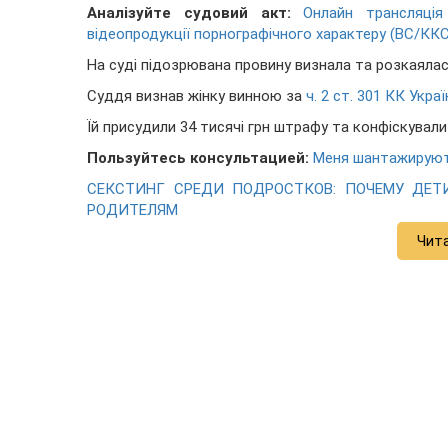
Аналізуйте судовий акт:
Онлайн трансляці
відеопродукції порнографічного характеру (ВС/ККС 
На суді підозрювана провину визнала та розкаялас
Суддя визнав жінку винною за
ч. 2 ст. 301 КК Украї
Їй присудили 34 тисячі грн штрафу та конфіскували
Пользуйтесь консультацией:
Меня шантажируют
СЕКСТИНГ СРЕДИ ПОДРОСТКОВ: ПОЧЕМУ ДЕ
РОДИТЕЛЯМ
Чит