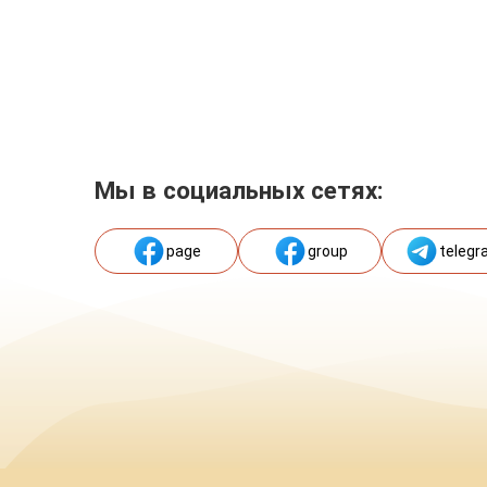
Мы в социальных сетях:
page
group
telegr