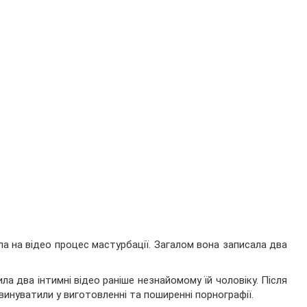
ла на відео процес мастурбації. Загалом вона записала два
ла два інтимні відео раніше незнайомому їй чоловіку. Після
винуватили у виготовленні та поширенні порнографії.