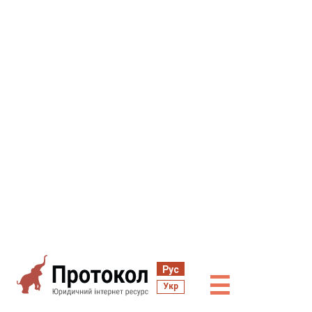
Рус
☰
Укр