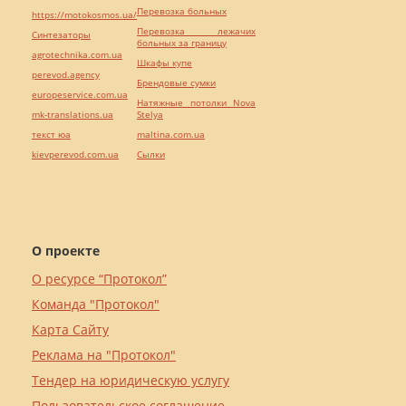
Перевозка больных
https://motokosmos.ua/
Перевозка лежачих
Синтезаторы
больных за границу
agrotechnika.com.ua
Шкафы купе
perevod.agency
Брендовые сумки
europeservice.com.ua
Натяжные потолки Nova
mk-translations.ua
Stelya
текст юа
maltina.com.ua
kievperevod.com.ua
Cылки
О проекте
О ресурсе “Протокол”
Команда "Протокол"
Карта Сайту
Реклама на "Протокол"
Тендер на юридическую услугу
Пользовательское соглашение