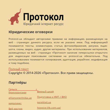
Юридические оговорки
Protocol.ua обладает авторскими правами на информацию, размещенную на
веб - страницах данного ресурса, если не указано иное. Под информацией
понимаются тексты, комментарии, статьи, фотоизображения, рисунки, ящик-
шота, сканы, видео, аудио, другие материалы. При использовании материалов,
размещенных на веб - страницах «Протокол» наличие гиперссылки открытого
для индексации поисковыми системами на protocol.ua обязательна. Под
использованием понимается копирования, адаптация, рерайтинг, модификация
и тому подобное.
Полный текст
Copyright © 2014-2026 «Протокол». Все права защищены.
Партнёры
Серьги с
Винный шкаф
бриллиантами
Подготовка к НМТ / ВНО
alliancetechnika.ua
pereklad.ua
миралинкс
hospice-life.com.ua/
Веб мастер