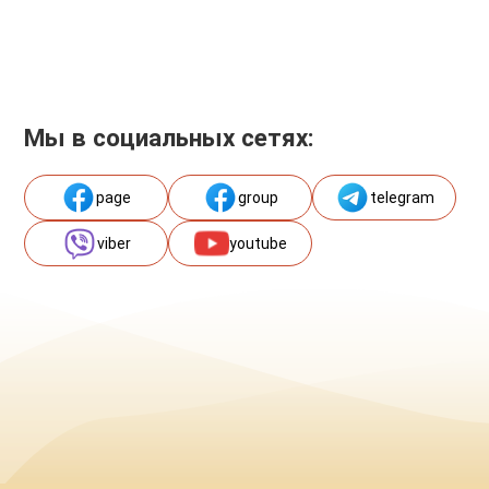
Мы в социальных сетях:
page
group
telegram
viber
youtube