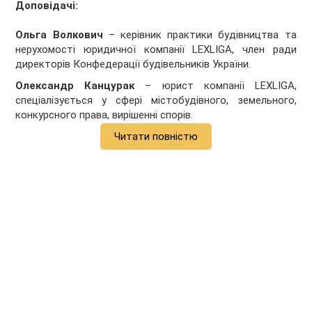
Доповідачі:
Ольга Волкович
– керівник практики будівництва та
нерухомості юридичної компанії LEXLIGA, член ради
директорів Конфедерації будівельників України.
Олександр Канцурак
– юрист компанії LEXLIGA,
спеціалізується у сфері містобудівного, земельного,
конкурсного права, вирішенні спорів.
Читати повністю