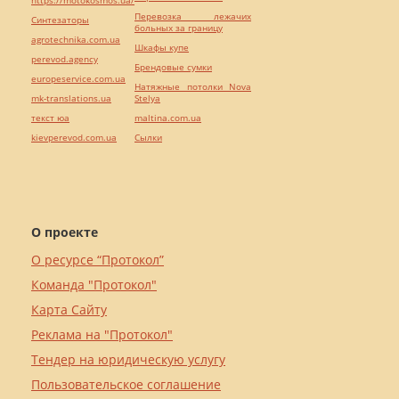
Перевозка лежачих
Синтезаторы
больных за границу
agrotechnika.com.ua
Шкафы купе
perevod.agency
Брендовые сумки
europeservice.com.ua
Натяжные потолки Nova
mk-translations.ua
Stelya
текст юа
maltina.com.ua
kievperevod.com.ua
Cылки
О проекте
О ресурсе “Протокол”
Команда "Протокол"
Карта Сайту
Реклама на "Протокол"
Тендер на юридическую услугу
Пользовательское соглашение