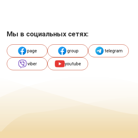
Мы в социальных сетях:
page
group
telegram
viber
youtube