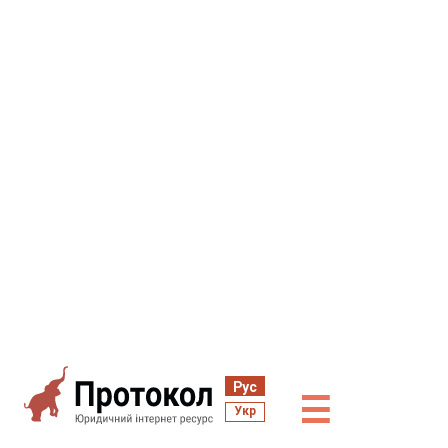
Рус
☰
Укр