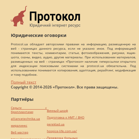
Юридические оговорки
Protocol.ua обладает авторскими правами на информацию, размещенную на
веб - страницах данного ресурса, если не указано иное. Под информацией
понимаются тексты, комментарии, статьи, фотоизображения, рисунки, ящик-
шота, сканы, видео, аудио, другие материалы. При использовании материалов,
размещенных на веб - страницах «Протокол» наличие гиперссылки открытого
для индексации поисковыми системами на protocol.ua обязательна. Под
использованием понимается копирования, адаптация, рерайтинг, модификация
и тому подобное.
Полный текст
Copyright © 2014-2026 «Протокол». Все права защищены.
Партнёры
Серьги с
Винный шкаф
бриллиантами
Подготовка к НМТ / ВНО
alliancetechnika.ua
pereklad.ua
миралинкс
hospice-life.com.ua/
Веб мастер
Перевозка больных
https://motokosmos.ua/