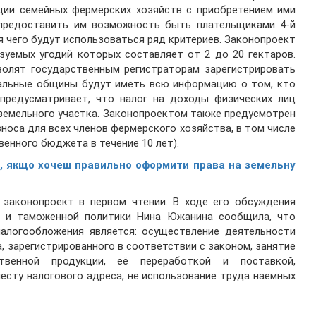
ции семейных фермерских хозяйств с приобретением ими
и предоставить им возможность быть плательщиками 4-й
 чего будут использоваться ряд критериев. Законопроект
зуемых угодий которых составляет от 2 до 20 гектаров.
волят государственным регистраторам зарегистрировать
иальные общины будут иметь всю информацию о том, кто
 предусматривает, что налог на доходы физических лиц
земельного участка. Законопроектом также предусмотрен
носа для всех членов фермерского хозяйства, в том числе
венного бюджета в течение 10 лет).
, якщо хочеш правильно оформити права на земельну
 законопроект в первом чтении. В ходе его обсуждения
й и таможенной политики Нина Южанина сообщила, что
налогообложения является: осуществление деятельности
, зарегистрированного в соответствии с законом, занятие
ственной продукции, её переработкой и поставкой,
есту налогового адреса, не использование труда наемных