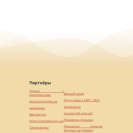
Партнёры
Серьги с
Винный шкаф
бриллиантами
Подготовка к НМТ / ВНО
alliancetechnika.ua
pereklad.ua
миралинкс
hospice-life.com.ua/
Веб мастер
Перевозка больных
https://motokosmos.ua/
Перевозка лежачих
Синтезаторы
больных за границу