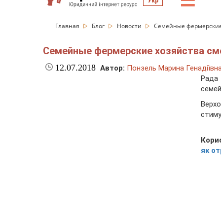
☰
Укр
Главная
Блог
Новости
Семейные фермерские 
Семейные фермерские хозяйства см
12.07.2018
Автор:
Понзель Марина Генадіївн
Рада
семей
Верхо
стиму
Кори
як от