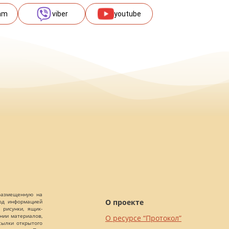
am
viber
youtube
 размещенную на
О проекте
Под информацией
 рисунки, ящик-
ании материалов,
О ресурсе “Протокол”
сылки открытого