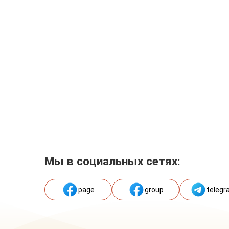
Мы в социальных сетях:
page
group
telegr