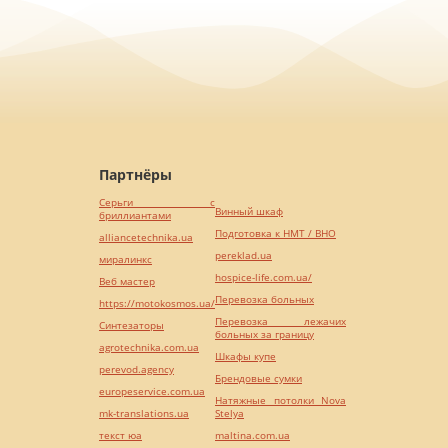
Партнёры
Серьги с
Винный шкаф
бриллиантами
Подготовка к НМТ / ВНО
alliancetechnika.ua
pereklad.ua
миралинкс
hospice-life.com.ua/
Веб мастер
Перевозка больных
https://motokosmos.ua/
Перевозка лежачих
Синтезаторы
больных за границу
agrotechnika.com.ua
Шкафы купе
perevod.agency
Брендовые сумки
europeservice.com.ua
Натяжные потолки Nova
mk-translations.ua
Stelya
текст юа
maltina.com.ua