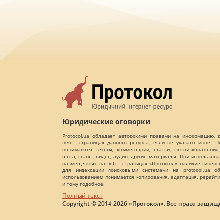
Юридические оговорки
Protocol.ua обладает авторскими правами на информацию,
веб - страницах данного ресурса, если не указано иное. 
понимаются тексты, комментарии, статьи, фотоизображения,
шота, сканы, видео, аудио, другие материалы. При использов
размещенных на веб - страницах «Протокол» наличие гиперс
для индексации поисковыми системами на protocol.ua об
использованием понимается копирования, адаптация, рерайти
и тому подобное.
Полный текст
Copyright © 2014-2026 «Протокол». Все права защищ