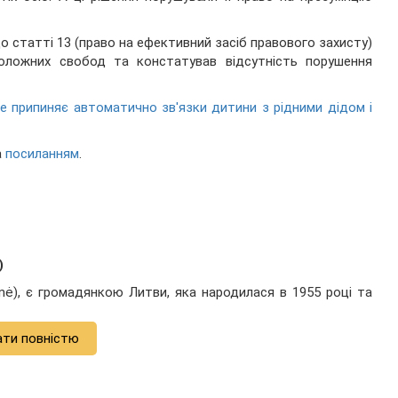
о статті 13 (право на ефективний засіб правового захисту)
оложних свобод та констатував відсутність порушення
 припиняє автоматично зв'язки дитини з рідними дідом і
а
посиланням
.
)
ienė), є громадянкою Литви, яка народилася в 1955 році та
ати повністю