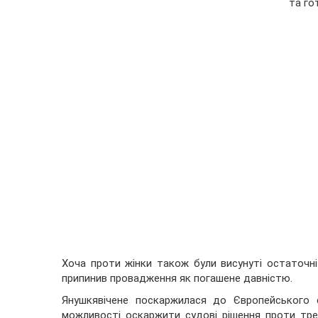
та го
Хоча проти жінки також були висунуті остаточні
припинив провадження як погашене давністю.
Янушкявічене поскаржилася до Європейського
можливості оскаржити судові рішення проти трет