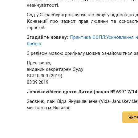
невинуватості.
Суд у Страсбурзі розглянув цю скаргу відповідно д
Конвенції про захист прав людини та основоп
гарантій.
Згадайте новину:
Практика ЄСПЛ:Усиновлення не
бабою
З релізом мовою оригіналу можна ознайомитися з
Прес-реліз,
виданий секретарем Суду
ЄСПЛ 300 (2019)
03.09.2019
Januškevičienė проти Литви (заява № 69717/14
Заявник, пані Віда Янушкявічене (Vida Januškevič
мешкає в м. Вільнюс.
Чит