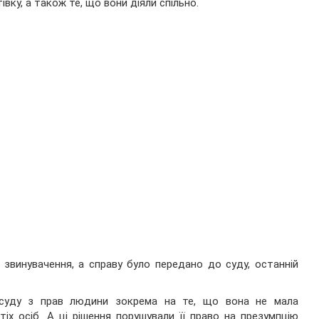
тівку, а також те, що вони діяли спільно.
 звинувачення, а справу було передано до суду, останній
 суду з прав людини зокрема на те, що вона не мала
іх осіб. А ці рішення порушували її право на презумпцію