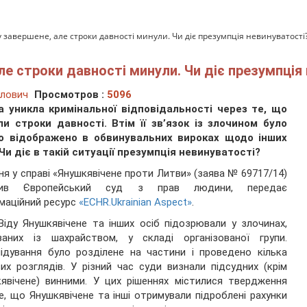
 завершене, але строки давності минули. Чи діє презумпція невинуватості
е строки давності минули. Чи діє презумпція
лович
Просмотров :
5096
а уникла кримінальної відповідальності через те, що
ли строки давності. Втім її зв’язок із злочином було
о відображено в обвинувальних вироках щодо інших
 Чи діє в такій ситуації презумпція невинуватості?
ня у справі «Янушкявічене проти Литви» (заява № 69717/14)
лив Європейський суд з прав людини, передає
маційний ресурс
«ECHR.Ukrainian Aspect»
.
Віду Янушкявічене та інших осіб підозрювали у злочинах,
язаних із шахрайством, у складі організованої групи.
ідування було розділене на частини і проведено кілька
их розглядів. У різний час суди визнали підсудних (крім
явічене) винними. У цих рішеннях містилися твердження
е, що Янушкявічене та інші отримували підроблені рахунки