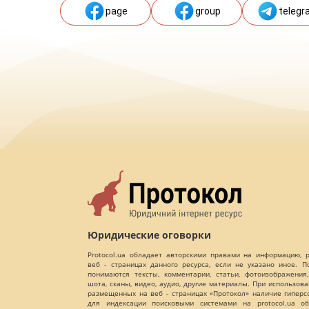
page
group
telegr
Юридические оговорки
Protocol.ua обладает авторскими правами на информацию,
веб - страницах данного ресурса, если не указано иное. 
понимаются тексты, комментарии, статьи, фотоизображения,
шота, сканы, видео, аудио, другие материалы. При использов
размещенных на веб - страницах «Протокол» наличие гиперс
для индексации поисковыми системами на protocol.ua об