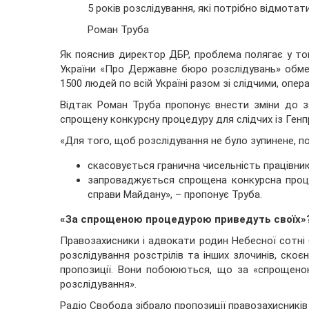
5 років розслідування, які потрібно відмота
Роман Труба
Як пояснив директор ДБР, проблема полягає у то
України «Про Державне бюро розслідувань» обмеж
1500 людей по всій Україні разом зі слідчими, оп
Відтак Роман Труба пропонує внести зміни до за
спрощену конкурсну процедуру для слідчих із Генп
«Для того, щоб розслідування не було зупинене, п
скасовується гранична чисельність працівник
запроваджується спрощена конкурсна процед
справи Майдану», – пропонує Труба.
«За спрощеною процедурою приведуть своїх»
Правозахисники і адвокати родин Небесної сотні 
розслідування розстрілів та інших злочинів, скоєн
пропозиції. Вони побоюються, що за «спрощен
розслідування».
Радіо Свобода зібрало пропозиції правозахисників