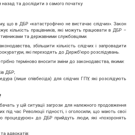
ти назад та дослідити з самого початку
му, що в ДБР «катастрофічно не вистачає слідчих». Закон
ує кількість працівників, які можуть працювати в ДБР –
еративниками та державними службовцями.
конодавства, збільшити кількість слідчих і запровадити
рокуратури, які переходять до Держб’юро розслідувань.
отрібно терміново вносити зміни до законодавства, якими:
ів ДБР;
ура (лише співбесіда) для слідчих ГПУ, які розслідують
?
бачать у цій ситуації загрози для належного продовження
их під час Революції гідності, і оголосили, що мають свої
ою процедурою» до ДБР прийдуть люди, які «похоронять
 та адвокатів: