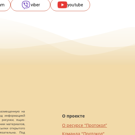
am
viber
youtube
 размещенную на
О проекте
Под информацией
 рисунки, ящик-
ании материалов,
О ресурсе “Протокол”
сылки открытого
язательна. Под
Команда "Протокол"