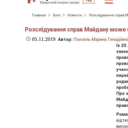
☰
Укр
Главная
Блог
Новости
Розслідування справ М
Розслідування справ Майдану може б
05.11.2019
Автор:
Понзель Марина Генадіївн
Із 20
зако
пров
пров
учас
пере
родин
пробл
Про 
Майд
прав
Рома
відт
висок