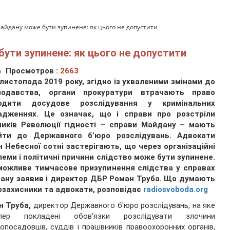
айдану може бути зупинене: як цього не допустити
ути зупинене: як цього не допустити
а
Просмотров :
2663
 листопада 2019 року, згідно із ухваленими змінами до
нодавства, органи прокуратури втрачають право
одити досудове розслідування у кримінальних
адженнях. Це означає, що і справи про розстріли
ників Революції гідності – справи Майдану – мають
йти до Державного б
’юро розслідувань. Адвокати
 Небесної cотні застерігають, що через організаційні
еми і політичні причини слідство може бути зупинене.
можливе тимчасове призупинення слідства у справах
ану заявив і директор ДБР Роман Труба. Що думають
озахисники та адвокати, розповідає
radiosvoboda.org
н Труба,
директор Державного б'юро розслідувань, на яке
епер покладені обов'язки розслідувати злочини
опосадовців, суддів і працівників правоохоронних органів,