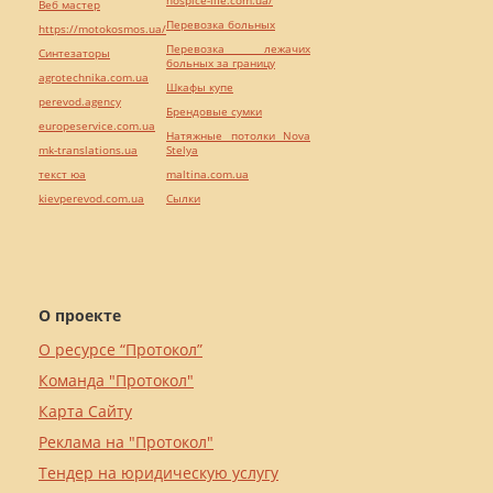
Веб мастер
Перевозка больных
https://motokosmos.ua/
Перевозка лежачих
Синтезаторы
больных за границу
agrotechnika.com.ua
Шкафы купе
perevod.agency
Брендовые сумки
europeservice.com.ua
Натяжные потолки Nova
mk-translations.ua
Stelya
текст юа
maltina.com.ua
kievperevod.com.ua
Cылки
О проекте
О ресурсе “Протокол”
Команда "Протокол"
Карта Сайту
Реклама на "Протокол"
Тендер на юридическую услугу