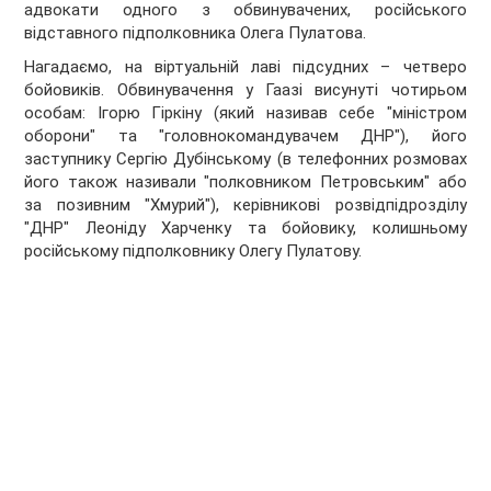
адвокати одного з обвинувачених, російського
відставного підполковника Олега Пулатова.
Нагадаємо, на віртуальній лаві підсудних – четверо
бойовиків. Обвинувачення у Гаазі висунуті чотирьом
особам: Ігорю Гіркіну (який називав себе "міністром
оборони" та "головнокомандувачем ДНР"), його
заступнику Сергію Дубінському (в телефонних розмовах
його також називали "полковником Петровським" або
за позивним "Хмурий"), керівникові розвідпідрозділу
"ДНР" Леоніду Харченку та бойовику, колишньому
російському підполковнику Олегу Пулатову.