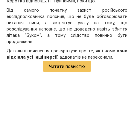
Коротка відповідь: ні. Принаймні, поки що.
Від самого початку захист російського
експідполковника пояснив, що не буде обговорювати
питання вини, а акцентує увагу на тому, що
розслідування неповне, що не доведено навіть збиття
літака "Буком", а тому слідство повинно бути
продовжене.
Детальні пояснення прокуратури про те, як і чому
вона
відсіяла усі інші версії
, адвокатів не переконали.
Читати повністю