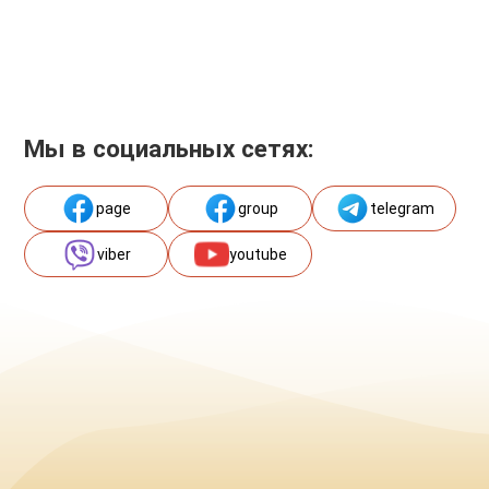
Мы в социальных сетях:
page
group
telegram
viber
youtube