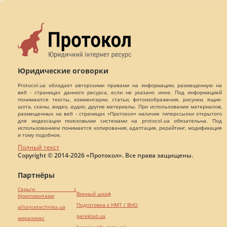
Юридические оговорки
Protocol.ua обладает авторскими правами на информацию, размещенную на
веб - страницах данного ресурса, если не указано иное. Под информацией
понимаются тексты, комментарии, статьи, фотоизображения, рисунки, ящик-
шота, сканы, видео, аудио, другие материалы. При использовании материалов,
размещенных на веб - страницах «Протокол» наличие гиперссылки открытого
для индексации поисковыми системами на protocol.ua обязательна. Под
использованием понимается копирования, адаптация, рерайтинг, модификация
и тому подобное.
Полный текст
Copyright © 2014-2026 «Протокол». Все права защищены.
Партнёры
Серьги с
Винный шкаф
бриллиантами
Подготовка к НМТ / ВНО
alliancetechnika.ua
pereklad.ua
миралинкс
hospice-life.com.ua/