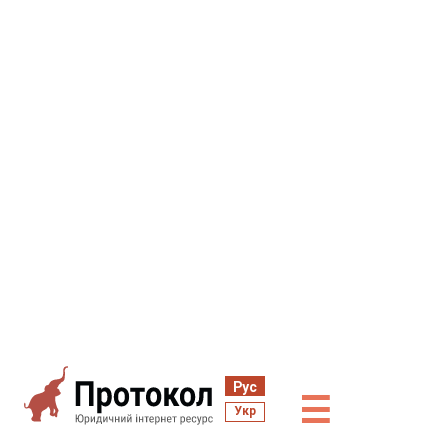
Рус
☰
Укр