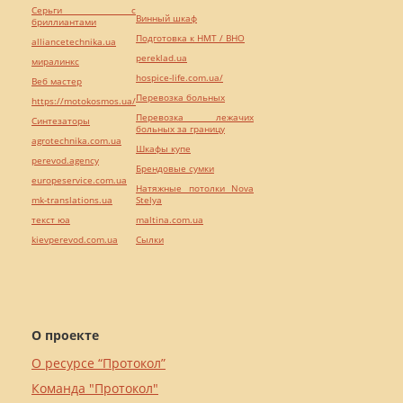
Серьги с
Винный шкаф
бриллиантами
Подготовка к НМТ / ВНО
alliancetechnika.ua
pereklad.ua
миралинкс
hospice-life.com.ua/
Веб мастер
Перевозка больных
https://motokosmos.ua/
Перевозка лежачих
Синтезаторы
больных за границу
agrotechnika.com.ua
Шкафы купе
perevod.agency
Брендовые сумки
europeservice.com.ua
Натяжные потолки Nova
mk-translations.ua
Stelya
текст юа
maltina.com.ua
kievperevod.com.ua
Cылки
О проекте
О ресурсе “Протокол”
Команда "Протокол"