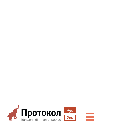
Рус
☰
Укр