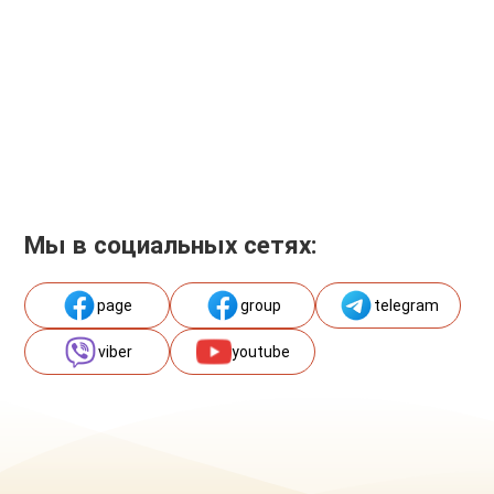
Мы в социальных сетях:
page
group
telegram
viber
youtube