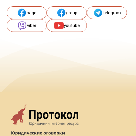
page
group
telegram
viber
youtube
Юридические оговорки