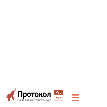
Рус
☰
Укр