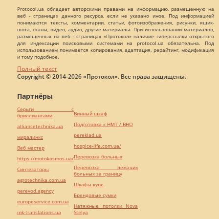
Protocol.ua обладает авторскими правами на информацию, размещенную на
веб - страницах данного ресурса, если не указано иное. Под информацией
понимаются тексты, комментарии, статьи, фотоизображения, рисунки, ящик-
шота, сканы, видео, аудио, другие материалы. При использовании материалов,
размещенных на веб - страницах «Протокол» наличие гиперссылки открытого
для индексации поисковыми системами на protocol.ua обязательна. Под
использованием понимается копирования, адаптация, рерайтинг, модификация
и тому подобное.
Полный текст
Copyright © 2014-2026 «Протокол». Все права защищены.
Партнёры
Серьги с
Винный шкаф
бриллиантами
Подготовка к НМТ / ВНО
alliancetechnika.ua
pereklad.ua
миралинкс
hospice-life.com.ua/
Веб мастер
Перевозка больных
https://motokosmos.ua/
Перевозка лежачих
Синтезаторы
больных за границу
agrotechnika.com.ua
Шкафы купе
perevod.agency
Брендовые сумки
europeservice.com.ua
Натяжные потолки Nova
mk-translations.ua
Stelya