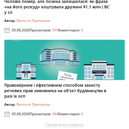
Чоловік помер, але позика залишилася: як фраза
«на його розсуд» коштувала дружині $1,1 млн ( ВС
у сп
Автор:
Лента от Протокола
05.08.2026
Просмотров:
505
Коментарии:
0
Правомірним і ефективним способом захисту
речових прав замовника на об’єкт будівництва в
разі їх осп
Автор:
Лента от Протокола
05.08.2026
Просмотров:
384
Коментарии:
0
Смотреть все новости