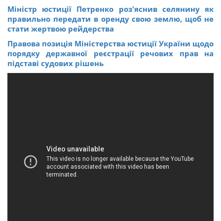
Міністр юстиції Петренко роз'яснив селянину як
правильно передати в оренду свою землю, щоб не
стати жертвою рейдерства
Правова позиція Міністерства юстиції України щодо
порядку державної реєстрації речових прав на
підставі судових рішень