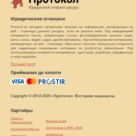
Юридические оговорки
Protocol.ua обладает авторскими правами на информацию, размещенную на
веб - страницах данного ресурса, если не указано иное. Под информацией
понимаются тексты, комментарии, статьи, фотоизображения, рисунки, ящик-
шота, сканы, видео, аудио, другие материалы. При использовании материалов,
размещенных на веб - страницах «Протокол» наличие гиперссылки открытого
для индексации поисковыми системами на protocol.ua обязательна. Под
использованием понимается копирования, адаптация, рерайтинг, модификация
и тому подобное.
Полный текст
Приймаємо до оплати
Copyright © 2014-2026 «Протокол». Все права защищены.
Партнёры
Серьги с
Винный шкаф
бриллиантами
Подготовка к НМТ / ВНО
alliancetechnika.ua
pereklad.ua
миралинкс