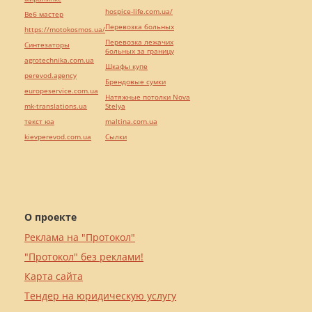
hospice-life.com.ua/
Веб мастер
Перевозка больных
https://motokosmos.ua/
Перевозка лежачих
Синтезаторы
больных за границу
agrotechnika.com.ua
Шкафы купе
perevod.agency
Брендовые сумки
europeservice.com.ua
Натяжные потолки Nova
mk-translations.ua
Stelya
текст юа
maltina.com.ua
kievperevod.com.ua
Cылки
О проекте
Реклама на "Протокол"
"Протокол" без реклами!
Карта сайта
Тендер на юридическую услугу