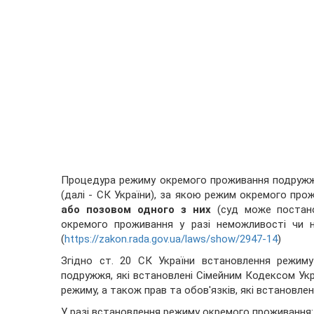
Процедура режиму окремого проживання подружжя 
(далі - СК України), за якою режим окремого п
або позовом одного з них
(суд може постано
окремого проживання у разі неможливості чи н
(
https://zakon.rada.gov.ua/laws/show/2947-14
)
Згідно ст. 20 СК України встановлення режим
подружжя, які встановлені Сімейним Кодексом Укр
режиму, а також прав та обов'язків, які встановл
У разі встановлення режиму окремого проживання: