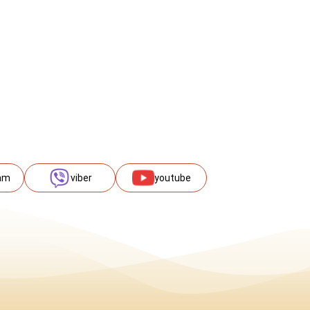
am
viber
youtube