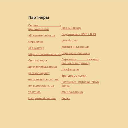
Партнёры
Серьги с
Винный шкаф
бриллиантами
Подготовка к НМТ / ВНО
alliancetechnika.ua
pereklad.ua
миралинкс
hospice-life.com.ua/
Веб мастер
Перевозка больных
https://motokosmos.ua/
Перевозка лежачих
Синтезаторы
больных за границу
agrotechnika.com.ua
Шкафы купе
perevod.agency
Брендовые сумки
europeservice.com.ua
Натяжные потолки Nova
mk-translations.ua
Stelya
текст юа
maltina.com.ua
kievperevod.com.ua
Cылки