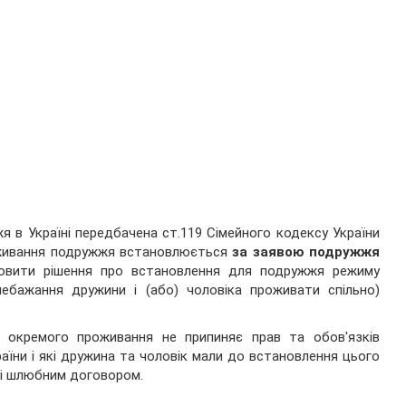
в Україні передбачена ст.119 Сімейного кодексу України
роживання подружжя встановлюється
за заявою подружжя
вити рішення про встановлення для подружжя режиму
ебажання дружини і (або) чоловіка проживати спільно)
у окремого проживання не припиняє прав та обов'язків
аїни і які дружина та чоловік мали до встановлення цього
ені шлюбним договором.