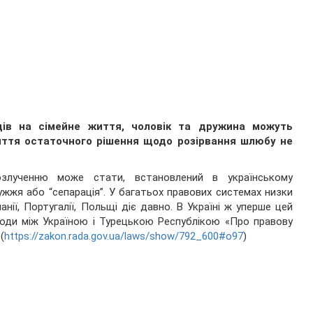
ядів на сімейне життя, чоловік та дружина можуть
яття остаточного рішення щодо розірвання шлюбу не
озлученню може стати, встановлений в українському
жжя або “сепарація”. У багатьох правових системах низки
спанії, Португалії, Польщі діє давно. В Україні ж уперше цей
 Угоди між Україною і Турецькою Республікою «Про правову
(
https://zakon.rada.gov.ua/laws/show/792_600#o97
)