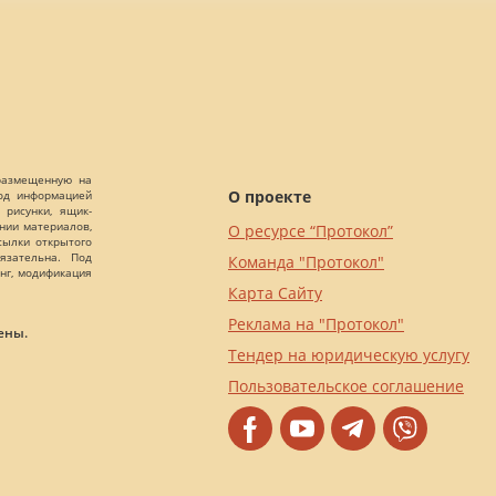
 размещенную на
О проекте
Под информацией
 рисунки, ящик-
ании материалов,
О ресурсе “Протокол”
сылки открытого
язательна. Под
Команда "Протокол"
нг, модификация
Карта Сайту
Реклама на "Протокол"
ены.
Тендер на юридическую услугу
Пользовательское соглашение