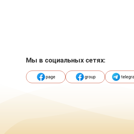
Мы в социальных сетях:
page
group
telegr