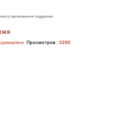
емого проживання подружжя
жжя
одимирівна
Просмотров :
5200