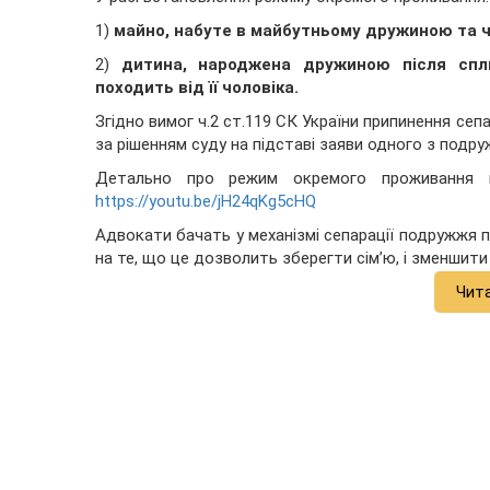
1)
майно, набуте в майбутньому дружиною та ч
2)
дитина, народжена дружиною після спл
походить від її чоловіка.
Згідно вимог ч.2 ст.119 СК України припинення сеп
за рішенням суду на підставі заяви одного з подру
Детально про режим окремого проживання 
https://youtu.be/jH24qKg5cHQ
Адвокати бачать у механізмі сепарації подружжя 
на те, що це дозволить зберегти сім’ю, і зменшити
Чит