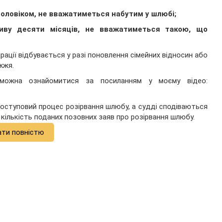
оловіком, не вважатиметься набутим у шлюбі;
иву десяти місяців, не вважатиметься такою, що
арації відбувається у разі поновлення сімейних відносин або
жжя.
можна ознайомитися за посиланням у моєму відео:
поступовий процес розірвання шлюбу, а судді сподіваються
 кількість поданих позовних заяв про розірвання шлюбу.
ати повністю