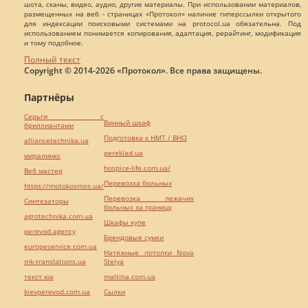
шота, сканы, видео, аудио, другие материалы. При использовании материалов,
размещенных на веб - страницах «Протокол» наличие гиперссылки открытого
для индексации поисковыми системами на protocol.ua обязательна. Под
использованием понимается копирования, адаптация, рерайтинг, модификация
и тому подобное.
Полный текст
Copyright © 2014-2026 «Протокол». Все права защищены.
Партнёры
Серьги с
Винный шкаф
бриллиантами
Подготовка к НМТ / ВНО
alliancetechnika.ua
pereklad.ua
миралинкс
hospice-life.com.ua/
Веб мастер
Перевозка больных
https://motokosmos.ua/
Перевозка лежачих
Синтезаторы
больных за границу
agrotechnika.com.ua
Шкафы купе
perevod.agency
Брендовые сумки
europeservice.com.ua
Натяжные потолки Nova
mk-translations.ua
Stelya
текст юа
maltina.com.ua
kievperevod.com.ua
Cылки