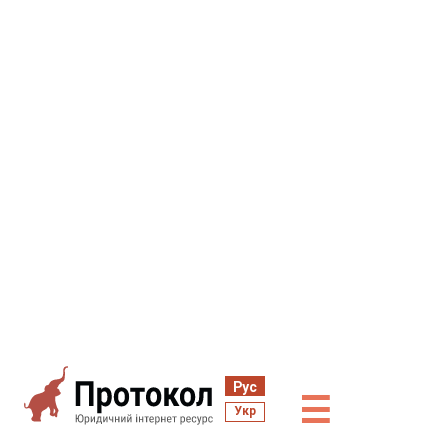
Рус
☰
Укр