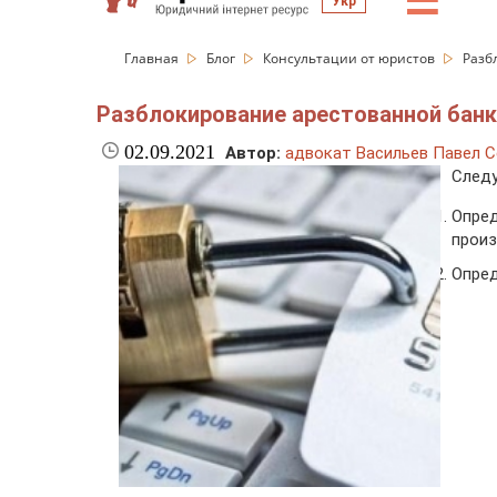
☰
Укр
Главная
Блог
Консультации от юристов
Разб
Разблокирование арестованной бан
02.09.2021
Автор:
адвокат Васильев Павел С
Следу
Опре
произ
Опред