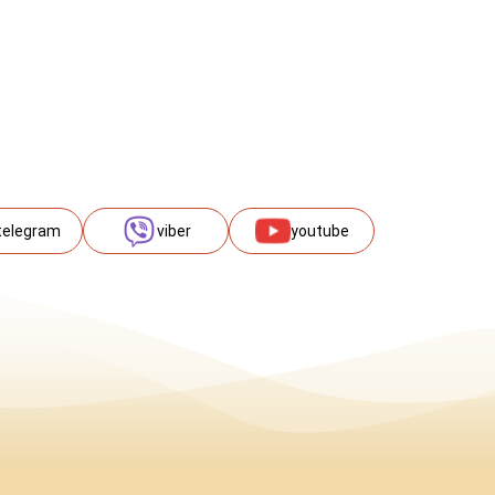
telegram
viber
youtube