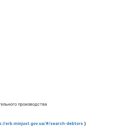
тельного производства
s://erb.minjust.gov.ua/#/search-debtors
)