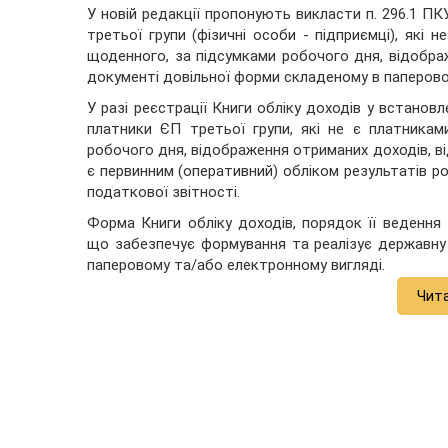
У новій редакції пропонують викласти п. 296.1 ПКУ
третьої групи (фізичні особи - підприємці), які
щоденного, за підсумками робочого дня, відобра
документі довільної форми складеному в паперово
У разі реєстрації Книги обліку доходів у встанов
платники ЄП третьої групи, які не є платника
робочого дня, відображення отриманих доходів, від
є первинним (оперативний) обліком результатів 
податкової звітності.
Форма Книги обліку доходів, порядок її веденн
що забезпечує формування та реалізує державну 
паперовому та/або електронному вигляді.
Чит