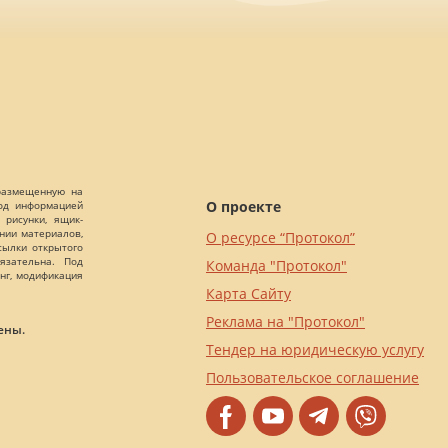
 размещенную на
О проекте
Под информацией
 рисунки, ящик-
ании материалов,
О ресурсе “Протокол”
сылки открытого
язательна. Под
Команда "Протокол"
нг, модификация
Карта Сайту
Реклама на "Протокол"
ены.
Тендер на юридическую услугу
Пользовательское соглашение