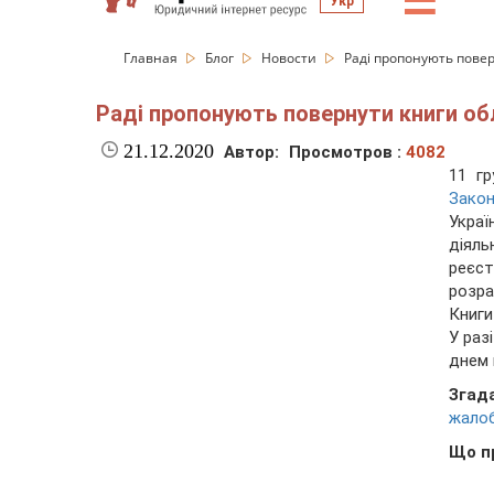
☰
Укр
Главная
Блог
Новости
Раді пропонують повер
Раді пропонують повернути книги обл
21.12.2020
Автор:
Просмотров :
4082
11 гр
Зако
Украї
діял
реєст
розра
Книги
У раз
днем 
Згад
жалоб
Що п