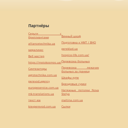
Партнёры
Серьги с
Винный шкаф
бриллиантами
Подготовка к НМТ / ВНО
alliancetechnika.ua
pereklad.ua
миралинкс
hospice-life.com.ua/
Веб мастер
Перевозка больных
https://motokosmos.ua/
Перевозка лежачих
Синтезаторы
больных за границу
agrotechnika.com.ua
Шкафы купе
perevod.agency
Брендовые сумки
europeservice.com.ua
Натяжные потолки Nova
mk-translations.ua
Stelya
текст юа
maltina.com.ua
kievperevod.com.ua
Cылки