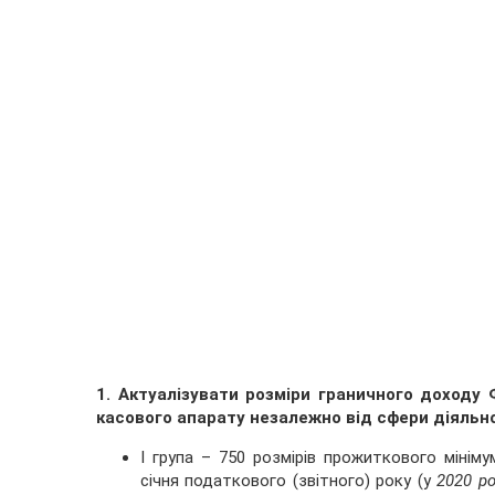
1. Актуалізувати розміри граничного доходу
касового апарату незалежно від сфери діяльно
I група – 750 розмірів прожиткового мінім
січня податкового (звітного) року (у
2020 ро