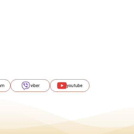
am
viber
youtube