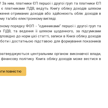
. За ним, платники ЄП першої і другої груп та платники ЄП
 не є платниками ПДВ, ведуть Книгу обліку доходів шляхом
ження отриманих доходів або здійснюють облік доходів в
му та/або електронному вигляді.
леному порядку ФОП - "єдинниками" першої і другої груп та
ми ПДВ, та ведення її шляхом щоденного, за підсумками
повідно до норм цієї статті, записи в Книзі обліку доходів
роботи і достатньою підставою для формування показників
я затверджуються центральним органом виконавчої влади,
фінансову політику. Книга обліку доходів може вестися в
ати повністю