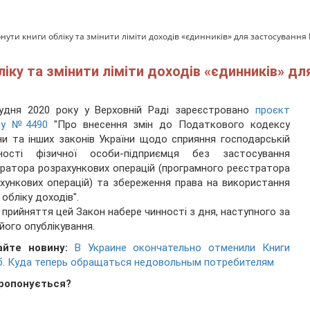
нути книги обліку та змінити ліміти доходів «єдинників» для застосування
іку та змінити ліміти доходів «єдинників» д
удня 2020 року у Верховній Раді зареєстровано
проєкт
ну №4490
"Про внесення змін до Податкового кодексу
ни та інших законів України щодо сприяння господарській
ьності фізичної особи-підприємця без застосування
ратора розрахункових операцій (програмного реєстратора
хункових операцій) та збереження права на використання
 обліку доходів".
і прийняття цей Закон набере чинності з дня, наступного за
його опублікування.
айте новину:
В Украине окончательно отменили Книги
. Куда теперь обращаться недовольным потребителям
ропонується?