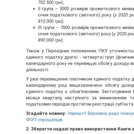
702 500 грн
);
II група – 3000 розмірів прожиткового міні
січня податкового (звітного) року (
у 2020 ро
810 000 грн
);
III група – 7000 розмірів прожиткового мін
січня податкового (звітного) року (
у 2020 ро
890 000 грн
).
Також у Перехідних положеннях ПКУ уточнюєть
єдиного податку другої - четвертої груп (фізичн
календарного року не перевищує обсягу доходу в
діяльності.
У разі перевищення платником єдиного податку др
календарному році вищезазначено обсягу дохо
єдиного податку є обов’язковим. Застосування
місяця кварталу, наступного за виникненням т
податкових періодах протягом реєстрації суб’єкт
Згадайте новину:
Нарешті! Верховна рада планує
ФОП-спрощенців
2. Зберегти надалі право використання Книги 