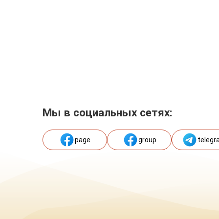
Мы в социальных сетях:
page
group
telegr