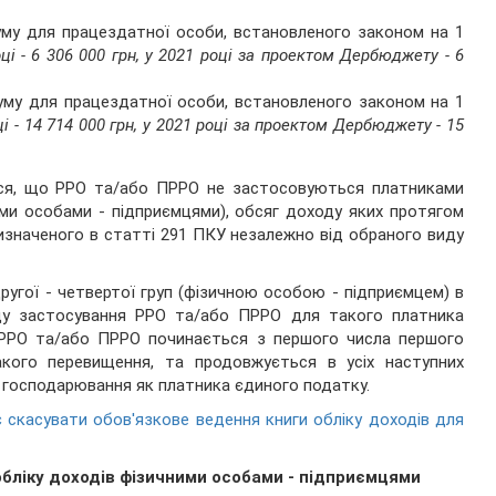
муму для працездатної особи, встановленого законом на 1
ці - 6 306 000 грн, у 2021 році за проектом Дербюджету - 6
імуму для працездатної особи, встановленого законом на 1
ці - 14 714 000 грн, у 2021 році за проектом Дербюджету - 15
ся, що РРО та/або ПРРО не застосовуються платниками
ими особами - підприємцями), обсяг доходу яких протягом
изначеного в статті 291 ПКУ незалежно від обраного виду
угої - четвертої груп (фізичною особою - підприємцем) в
ду застосування РРО та/або ПРРО для такого платника
 РРО та/або ПРРО починається з першого числа першого
акого перевищення, та продовжується в усіх наступних
а господарювання як платника єдиного податку.
 скасувати обов'язкове ведення книги обліку доходів для
обліку доходів фізичними особами - підприємцями