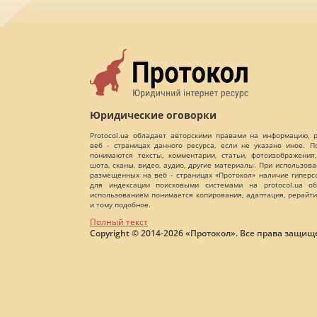
Юридические оговорки
Protocol.ua обладает авторскими правами на информацию,
веб - страницах данного ресурса, если не указано иное. 
понимаются тексты, комментарии, статьи, фотоизображения,
шота, сканы, видео, аудио, другие материалы. При использов
размещенных на веб - страницах «Протокол» наличие гиперс
для индексации поисковыми системами на protocol.ua об
использованием понимается копирования, адаптация, рерайти
и тому подобное.
Полный текст
Copyright © 2014-2026 «Протокол». Все права защищ