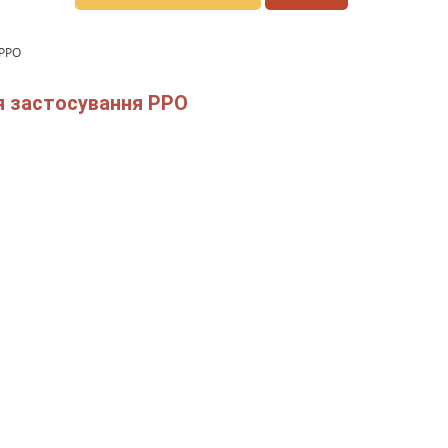
 РРО
ля застосування РРО