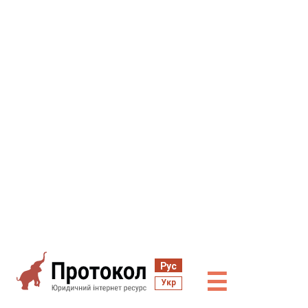
Рус
☰
Укр