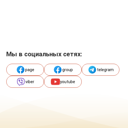
Мы в социальных сетях:
page
group
telegram
viber
youtube