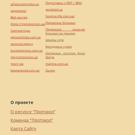
Подготовка к НМТ / ВНО
alliancetechnika.ua
pereklad.ua
миралинкс
hospice-life.com.ua/
Веб мастер
Перевозка больных
https://motokosmos.ua/
Перевозка лежачих
Синтезаторы
больных за границу
agrotechnika.com.ua
Шкафы купе
perevod.agency
Брендовые сумки
europeservice.com.ua
Натяжные потолки Nova
mk-translations.ua
Stelya
текст юа
maltina.com.ua
kievperevod.com.ua
Cылки
О проекте
О ресурсе “Протокол”
Команда "Протокол"
Карта Сайту