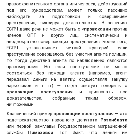
правоохранительного органа или человек, действующий
под его руководством, может только пассивно
наблюдать за подготовкой и совершением
преступления, фиксируя доказательства. В решениях
ЕСПЧ даже речи не может быть о «
провокации
против
членов ОПГ и других лиц, систематически и
неоднократно совершающих преступления». Более того,
ЕСПЧ устанавливает четкий критерий: если
преступление совершалось без участия агента полиции,
то тогда действия агента по наблюдению являются
правомерными. Но если преступление не могло
состояться без помощи агента (например, агент
передавал деньги на взятку, осуществлял закупку
наркотиков и т. п.) — тогда следует говорить о
провокации преступления
и признавать все
доказательства, собранные таким образом,
ничтожными.
Классический пример
провокации преступления
— это
подстрекательство народного депутата
Розенблата
или первой замглавы Государственной миграционной
службы
Пимаховой
. Тот факт, что деньги им