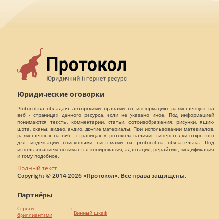
Юридические оговорки
Protocol.ua обладает авторскими правами на информацию, размещенную на
веб - страницах данного ресурса, если не указано иное. Под информацией
понимаются тексты, комментарии, статьи, фотоизображения, рисунки, ящик-
шота, сканы, видео, аудио, другие материалы. При использовании материалов,
размещенных на веб - страницах «Протокол» наличие гиперссылки открытого
для индексации поисковыми системами на protocol.ua обязательна. Под
использованием понимается копирования, адаптация, рерайтинг, модификация
и тому подобное.
Полный текст
Copyright © 2014-2026 «Протокол». Все права защищены.
Партнёры
Серьги с
Винный шкаф
бриллиантами