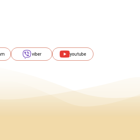
am
viber
youtube