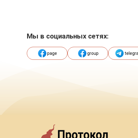
Мы в социальных сетях:
page
group
telegr