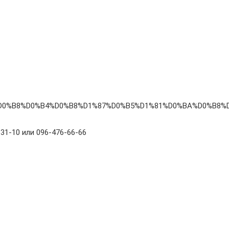
%80%D0%B8%D0%B4%D0%B8%D1%87%D0%B5%D1%81%D0%BA%D0%
31-10 или 096-476-66-66