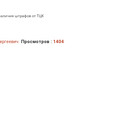
наличия штрафов от ТЦК
ергеевич
Просмотров :
1404