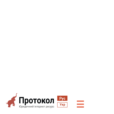
Рус
☰
Укр