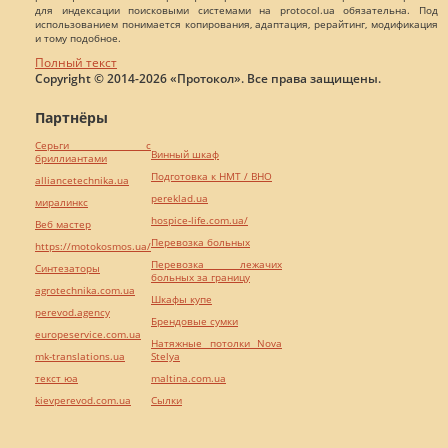
для индексации поисковыми системами на protocol.ua обязательна. Под
использованием понимается копирования, адаптация, рерайтинг, модификация
и тому подобное.
Полный текст
Copyright © 2014-2026 «Протокол». Все права защищены.
Партнёры
Серьги с
Винный шкаф
бриллиантами
Подготовка к НМТ / ВНО
alliancetechnika.ua
pereklad.ua
миралинкс
hospice-life.com.ua/
Веб мастер
Перевозка больных
https://motokosmos.ua/
Перевозка лежачих
Синтезаторы
больных за границу
agrotechnika.com.ua
Шкафы купе
perevod.agency
Брендовые сумки
europeservice.com.ua
Натяжные потолки Nova
mk-translations.ua
Stelya
текст юа
maltina.com.ua
kievperevod.com.ua
Cылки