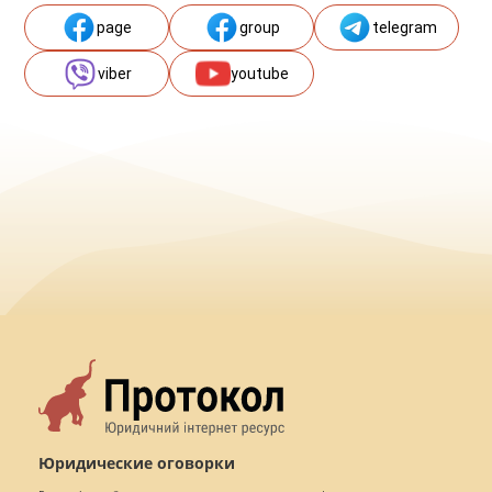
page
group
telegram
viber
youtube
Юридические оговорки