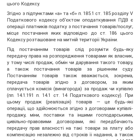
цього Кодексу.
Згідно з підпунктами «а» та «б» п. 185.1 ст. 185 розділу V
Податкового кодексу об’єктом оподаткування ПДВ є
операції платників податку з постачання товарів/послуг,
місце постачання яких відповідно до ст. 186 цього
Кодексу розташоване на митній території України.
Під постачанням товарів слід розуміти будь-яку
передачу права на розпорядження товарами як власник,
у тому числі продаж, обмін чи дарування такого товару,
а також постачання товарів за рішенням суду.
Постачанням товарів також вважається, зокрема,
передача товарів згідно з договором, за яким
сплачується комісія (винагорода) за продаж чи купівлю
(пп. 14.1.191 п. 14.1 ст. 14 Податкового кодексу). При
цьому продаж (реалізація) товарів — це будь-які
операції, що здійснюються згідно з договорами купівлі-
продажу, міни, поставки та іншими господарськими,
цивільно-правовими договорами, які передбачають
передачу прав власності на такі товари за плату або
компенсацію незалежно від строків її надання, а також