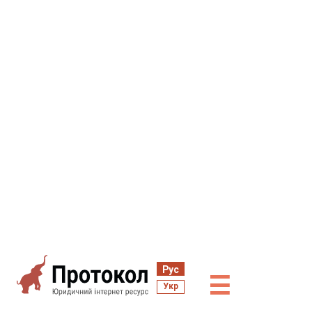
Рус
☰
Укр