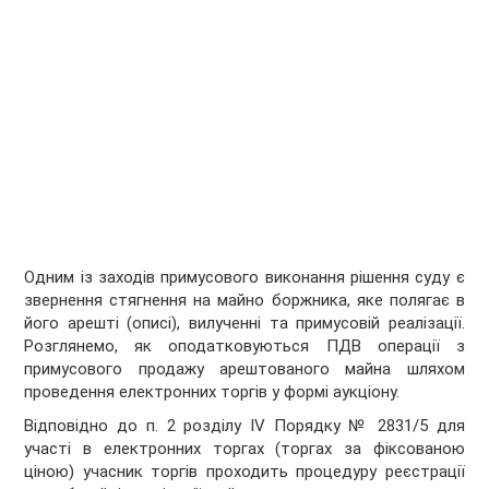
Одним із заходів примусового виконання рішення суду є
звернення стягнення на майно боржника, яке полягає в
його арешті (описі), вилученні та примусовій реалізації.
Розглянемо, як оподатковуються ПДВ операції з
примусового продажу арештованого майна шляхом
проведення електронних торгів у формі аукціону.
Відповідно до п. 2 розділу IV Порядку № 2831/5 для
участі в електронних торгах (торгах за фіксованою
ціною) учасник торгів проходить процедуру ре­єстрації