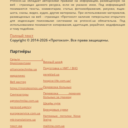
Protocol.ua обладает авторскими правами на информацию, размещенную на
веб - страницах данного ресурса, если не указано иное. Под информацией
понимаются тексты, комментарии, статьи, фотоизображения, рисунки, ящик-
шота, сканы, видео, аудио, другие материалы. При использовании материалов,
размещенных на веб - страницах «Протокол» наличие гиперссылки открытого
для индексации поисковыми системами на protocol.ua обязательна. Под
использованием понимается копирования, адаптация, рерайтинг, модификация
и тому подобное.
Полный текст
Copyright © 2014-2026 «Протокол». Все права защищены.
Партнёры
Серьги с
Винный шкаф
бриллиантами
Подготовка к НМТ / ВНО
alliancetechnika.ua
pereklad.ua
миралинкс
hospice-life.com.ua/
Веб мастер
Перевозка больных
https://motokosmos.ua/
Перевозка лежачих
Синтезаторы
больных за границу
agrotechnika.com.ua
Шкафы купе
perevod.agency
Брендовые сумки
europeservice.com.ua
Натяжные потолки Nova
mk-translations.ua
Stelya
текст юа
maltina.com.ua