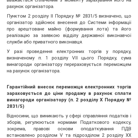
вважається сплаченим з моменту зарахування його на
рахунок організатора.
Пунктом 2 розділу ІІ Порядку № 2831/5 визначено, що
організатор здійснює внесення до Системи інформації
про арештоване майно (формування лота) та його
реалізацію за заявкою відділу державної виконавчої
служби або приватного виконавця.
У разі проведення електронних торгів у порядку,
визначеному п. 1 розділу VII цього Порядку, сума
винагороди організатору перераховується переможцем
на рахунок організатора.
Гарантійний внесок переможця електронних торгів
зараховується до ціни продажу в рахунок сплати
винагороди організатору (п. 2 розділу Х Порядку №
2831/5)
Відносини, що виникають у сфері справляння податків і
зборів, регулюються нормами Податкового кодексу,
зокрема, правові основи оподаткування ПДВ
встановлено розділом V та підрозділом 2 розділу ХХ