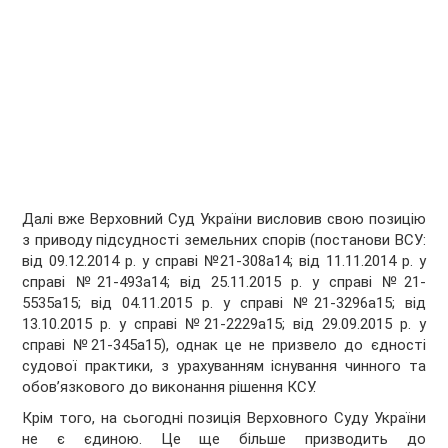
Далі вже Верховний Суд України висловив свою позицію
з приводу підсудності земельних спорів (постанови ВСУ:
від 09.12.2014 р. у справі №21-308а14; від 11.11.2014 р. у
справі №21-493а14; від 25.11.2015 р. у справі №21-
5535а15; від 04.11.2015 р. у справі №21-3296а15; від
13.10.2015 р. у справі №21-2229а15; від 29.09.2015 р. у
справі №21-345а15), однак це не призвело до єдності
судової практики, з урахуванням існування чинного та
обов’язкового до виконання рішення КСУ.
Крім того, на сьогодні позиція Верховного Суду України
не є єдиною. Це ще більше призводить до