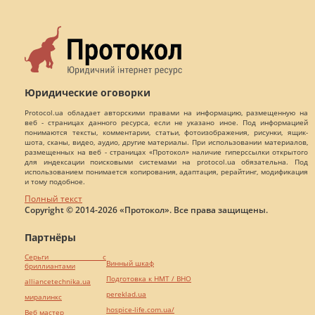
Юридические оговорки
Protocol.ua обладает авторскими правами на информацию, размещенную на
веб - страницах данного ресурса, если не указано иное. Под информацией
понимаются тексты, комментарии, статьи, фотоизображения, рисунки, ящик-
шота, сканы, видео, аудио, другие материалы. При использовании материалов,
размещенных на веб - страницах «Протокол» наличие гиперссылки открытого
для индексации поисковыми системами на protocol.ua обязательна. Под
использованием понимается копирования, адаптация, рерайтинг, модификация
и тому подобное.
Полный текст
Copyright © 2014-2026 «Протокол». Все права защищены.
Партнёры
Серьги с
Винный шкаф
бриллиантами
Подготовка к НМТ / ВНО
alliancetechnika.ua
pereklad.ua
миралинкс
hospice-life.com.ua/
Веб мастер