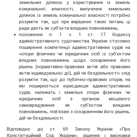
земельних ділянок у користування із земель
комунальної власності, вилучення земельних
ділянок із земель комунальної власності потрібно
розуміти так, що при вирішенні таких питань ці
ради діють як суб'єкти владних повноважень;
положення п. 1 ч. 1 ст. 17 Кодексу
адміністративного судочинства України стосовно
поширення компетенції адміністративних судів на
«спори фізичних чи юридичних осіб із суб'єктом
владних повноважень щодо оскарження його
рішень (нормативно-правових актів або правових
актів індивідуальної дії), дій чи бездіяльності» слід
розуміти так, що до публічно-правових спорів, на
які поширюється юрисдикція адміністративних
судів, належать і земельні спори фізичних чи
юридичних осіб з органом місцевого
самоврядування як суб'єктом владних
повноважень, пов'язані з оскарженням його рішень,
дій чи бездіяльності.
Відповідно до ст. 69 Закону України «Про
Конституційний Суд України», рішення і висновки