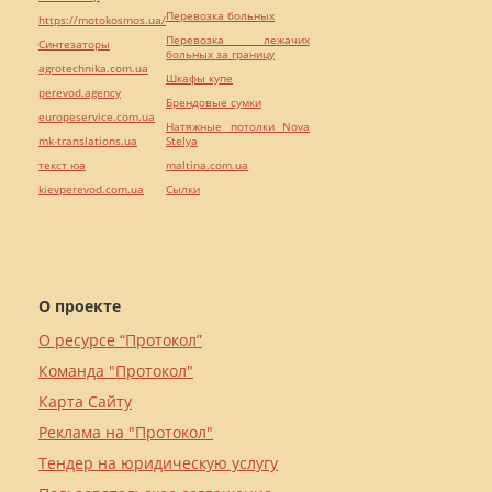
Перевозка больных
https://motokosmos.ua/
Перевозка лежачих
Синтезаторы
больных за границу
agrotechnika.com.ua
Шкафы купе
perevod.agency
Брендовые сумки
europeservice.com.ua
Натяжные потолки Nova
mk-translations.ua
Stelya
текст юа
maltina.com.ua
kievperevod.com.ua
Cылки
О проекте
О ресурсе “Протокол”
Команда "Протокол"
Карта Сайту
Реклама на "Протокол"
Тендер на юридическую услугу