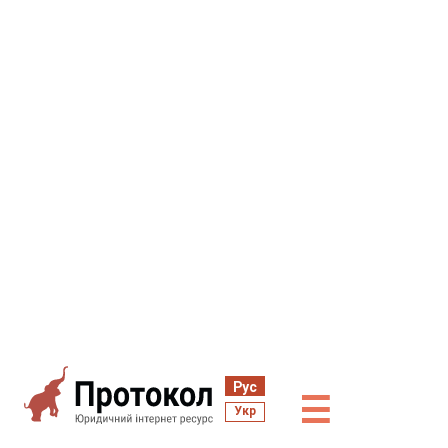
Рус
☰
Укр