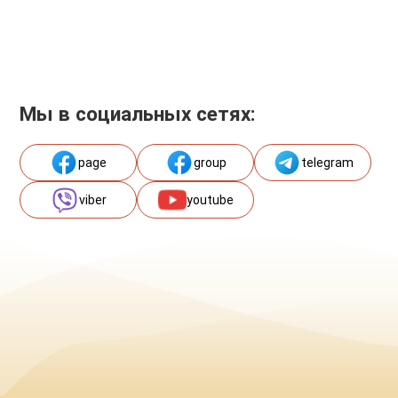
Мы в социальных сетях:
page
group
telegram
viber
youtube