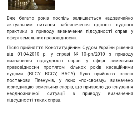
Вже багато років поспіль залишається надзвичайно
актуальним питання забезпечення єдності судової
практики з приводу визначення підсудності справ у
сфері земельних правовідносин.
Після прийняття Конституційним Судом України рішення
від 01.04.2010 р. у справі №10-рп/2010 з приводу
визначення підсудності справ у сфері земельних
правовідносин протягом кількох років касаційними
судами (ВГСУ, ВССУ, ВАСУ) було прийнято власні
постанови Пленумів, у яких «по-своєму» визначено
юрисдикцію земельних спорів, що призвело до існування
неоднозначної ситуації з приводу визначення
підсудності таких справ.