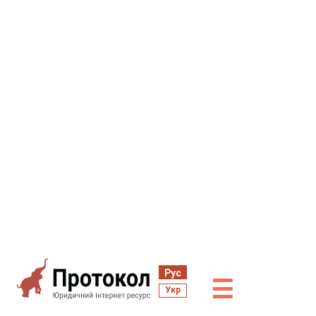
Рус
☰
Укр