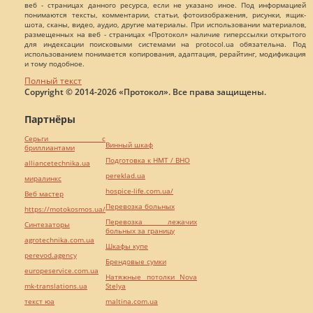
веб - страницах данного ресурса, если не указано иное. Под информацией
понимаются тексты, комментарии, статьи, фотоизображения, рисунки, ящик-
шота, сканы, видео, аудио, другие материалы. При использовании материалов,
размещенных на веб - страницах «Протокол» наличие гиперссылки открытого
для индексации поисковыми системами на protocol.ua обязательна. Под
использованием понимается копирования, адаптация, рерайтинг, модификация
и тому подобное.
Полный текст
Copyright © 2014-2026 «Протокол». Все права защищены.
Партнёры
Серьги с
Винный шкаф
бриллиантами
Подготовка к НМТ / ВНО
alliancetechnika.ua
pereklad.ua
миралинкс
hospice-life.com.ua/
Веб мастер
Перевозка больных
https://motokosmos.ua/
Перевозка лежачих
Синтезаторы
больных за границу
agrotechnika.com.ua
Шкафы купе
perevod.agency
Брендовые сумки
europeservice.com.ua
Натяжные потолки Nova
mk-translations.ua
Stelya
текст юа
maltina.com.ua