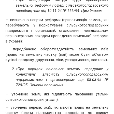
«Про невідкладні заходи щодо прискорення
земельної реформи у сфері сільськогосподарського
виробництва» від 10.11.94 № 666/94. Цим Указом:
— визначено напрям реформи (приватизація земель, які
перебувають у користуванні сільськогосподарських
підприємств і організацій, оголошення невідкладним
першочерговим заходом проведення земельної реформи
в Україні);
— передбачено оборотоздатність земельних паїв
(право на земельну частку (пай) може бути об’єктом
купівлі-продажу, дарування, міни, успадкування, застави);
«Про порядок паювання земель, переданих у
колективну власність сільськогосподарським
підприємствам і організаціям» від 08.08.95 №
720/95. Основні положення:
— уточнено землі, які підлягають паюванню (тільки
сільськогосподарські угіддя);
— уточнено перелік осіб, які мають право на земельну
частку (члени підприємства відповідно до списку,