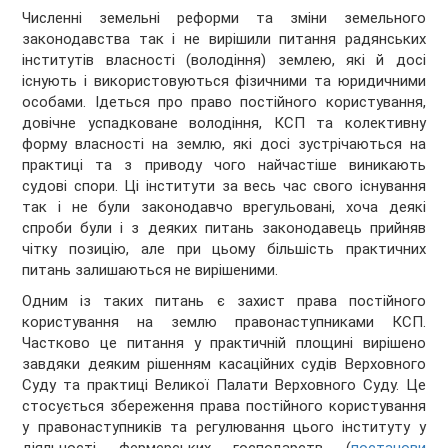
Численні земельні реформи та зміни земельного
законодавства так і не вирішили питання радянських
інститутів власності (володіння) землею, які й досі
існують і використовуються фізичними та юридичними
особами. Ідеться про право постійного користування,
довічне успадковане володіння, КСП та колективну
форму власності на землю, які досі зустрічаються на
практиці та з приводу чого найчастіше виникають
судові спори. Ці інститути за весь час свого існування
так і не були законодавчо врегульовані, хоча деякі
спроби були і з деяких питань законодавець прийняв
чітку позицію, але при цьому більшість практичних
питань залишаються не вирішеними.
Одним із таких питань є захист права постійного
користування на землю правонаступниками КСП.
Частково це питання у практичній площині вирішено
завдяки деяким рішенням касаційних судів Верховного
Суду та практиці Великої Палати Верховного Суду. Це
стосується збереження права постійного користування
у правонаступників та регулювання цього інституту у