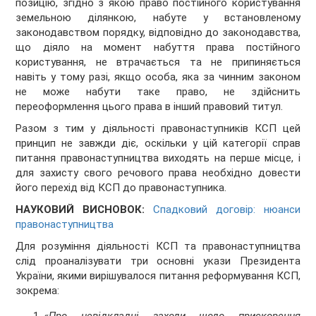
позицію, згідно з якою право постійного користування
земельною ділянкою, набуте у встановленому
законодавством порядку, відповідно до законодавства,
що діяло на момент набуття права постійного
користування, не втрачається та не припиняється
навіть у тому разі, якщо особа, яка за чинним законом
не може набути таке право, не здійснить
переоформлення цього права в інший правовий титул.
Разом з тим у діяльності правонаступників КСП цей
принцип не завжди діє, оскільки у цій категорії справ
питання правонаступництва виходять на перше місце, і
для захисту свого речового права необхідно довести
його перехід від КСП до правонаступника.
НАУКОВИЙ ВИСНОВОК:
Спадковий договір: нюанси
правонаступництва
Для розуміння діяльності КСП та правонаступництва
слід проаналізувати три основні укази Президента
України, якими вирішувалося питання реформування КСП,
зокрема: