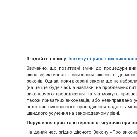
Згадайте новину:
Інститут приватних виконавці
Звичайно, що позитивні зміни до процедури в
рівня ефективності виконання рішень в держав
законів. Однак, поки вказані закони ще не набрали
(на це ще буде час), а навпаки, на проблемних пит
виконавчого провадження та які можуть призвест
також приватних виконавців, або невиправдано у
недоліків виконавчого провадження надасть можл
швидкого усунення на законодавчому рівні.
Порушення прав та інтересів стягувачів при п
На даний час, згідно діючого Закону «Про викон