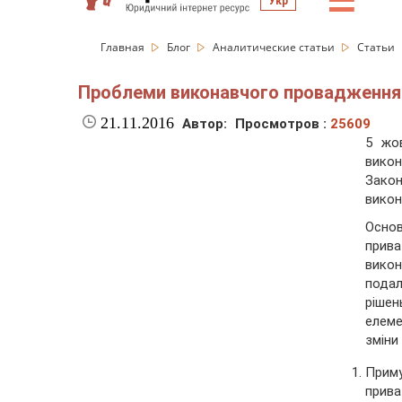
☰
Укр
Главная
Блог
Аналитические статьи
Статьи
Проблеми виконавчого провадження "
21.11.2016
Автор:
Просмотров :
25609
5 жо
викон
Закон
викон
Основ
прив
викон
пода
рішен
елем
зміни
Прим
прива