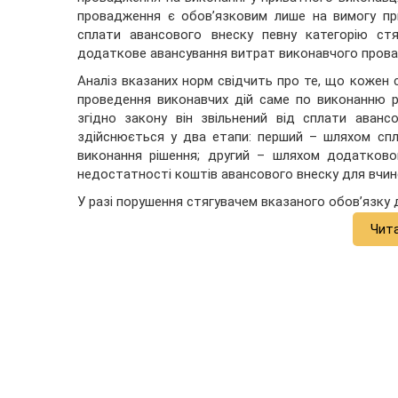
провадження є обов’язковим лише на вимогу пр
сплати авансового внеску певну категорію стя
додаткове авансування витрат виконавчого пров
Аналіз вказаних норм свідчить про те, що кожен 
проведення виконавчих дій саме по виконанню рі
згідно закону він звільнений від сплати аванс
здійснюється у два етапи: перший – шляхом спл
виконання рішення; другий – шляхом додатково
недостатності коштів авансового внеску для вчин
У разі порушення стягувачем вказаного обов’язку 
Чит