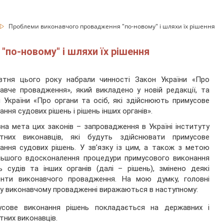
Проблеми виконавчого провадження "по-новому" і шляхи їх рішення
по-новому" і шляхи їх рішення
втня цього року набрали чинності Закон України «Про
авче провадження», який викладено у новій редакції, та
 України «Про органи та осіб, які здійснюють примусове
ання судових рішень і рішень інших органів».
на мета цих законів – запровадження в Україні інституту
атних виконавців, які будуть здійснювати примусове
ання судових рішень. У зв’язку із цим, а також з метою
льшого вдосконалення процедури примусового виконання
ь судів та інших органів (далі – рішень), змінено деякі
енти виконавчого провадження. На мою думку, головні
 у виконавчому провадженні виражаються в наступному:
усове виконання рішень покладається на державних і
тних виконавців.