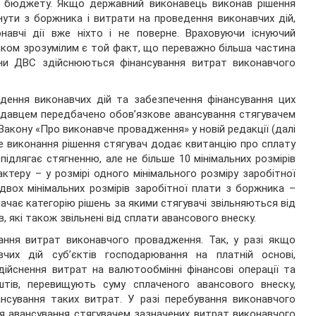
 бюджету. Якщо державний виконавець виконав рішення
нути з боржника і витрати на проведення виконавчих дій,
авчі дії вже ніхто і не поверне. Враховуючи існуючий
ілком зрозумілим є той факт, що переважно більша частина
ани ДВС здійснюються фінансування витрат виконавчого
дення виконавчих дій та забезпечення фінансування цих
одавцем передбачено обов’язкове авансування стягувачем
6 Закону «Про виконавче провадження» у новій редакції (далі
е виконання рішення стягувач додає квитанцію про сплату
підлягає стягненню, але не більше 10 мінімальних розмірів
ктеру – у розмірі одного мінімального розміру заробітної
двох мінімальних розмірів заробітної плати з боржника –
чає категорію рішень за якими стягувачі звільняються від
, які також звільнені від сплати авансового внеску.
ання витрат виконавчого провадження. Так, у разі якщо
их дій суб’єктів господарювання на платній основі,
дійснення витрат на валютообмінні фінансові операції та
оштів, перевищують суму сплаченого авансового внеску,
нсування таких витрат. У разі перебування виконавчого
я авансування стягувачем зазначених витрат виконавчого