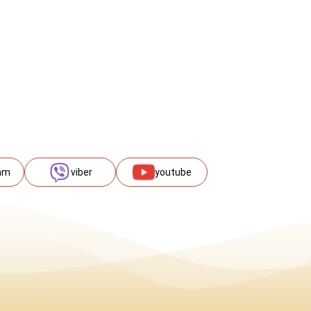
am
viber
youtube