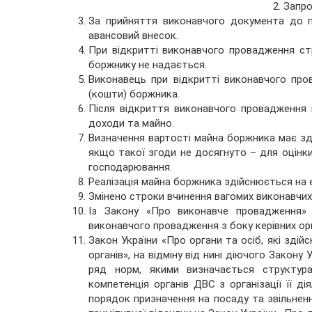
Запро
За прийняття виконавчого документа до п
авансовий внесок.
При відкритті виконавчого провадження ст
боржнику не надається.
Виконавець при відкритті виконавчого пр
(кошти) боржника.
Після відкриття виконавчого провадження
доходи та майно.
Визначення вартості майна боржника має з
якщо такої згоди не досягнуто – для оцінки
господарювання.
Реалізація майна боржника здійснюється на 
Змінено строки вчинення вагомих виконавчих 
Із Закону «Про виконавче провадження
виконавчого провадження з боку керівних ор
Закон України «Про органи та осіб, які зді
органів», на відміну від нині діючого Закону
ряд норм, якими визначається структура
компетенція органів ДВС з організації її ді
порядок призначення на посаду та звільнен