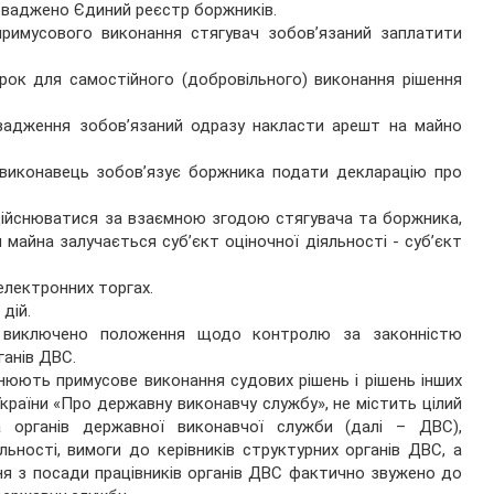
ваджено Єдиний реєстр боржників.
римусового виконання стягувач зобов’язаний заплатити
рок для самостійного (добровільного) виконання рішення
овадження зобов’язаний одразу накласти арешт на майно
 виконавець зобов’язує боржника подати декларацію про
дійснюватися за взаємною згодою стягувача та боржника,
 майна залучається суб’єкт оціночної діяльності - суб’єкт
електронних торгах.
дій.
» виключено положення щодо контролю за законністю
ганів ДВС.
йснюють примусове виконання судових рішень і рішень інших
 України «Про державну виконавчу службу», не містить цілий
 органів державної виконавчої служби (далі – ДВС),
яльності, вимоги до керівників структурних органів ДВС, а
ня з посади працівників органів ДВС фактично звужено до