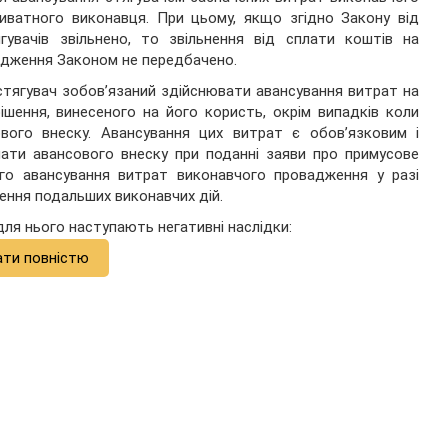
иватного виконавця. При цьому, якщо згідно Закону від
гувачів звільнено, то звільнення від сплати коштів на
адження Законом не передбачено.
стягувач зобов’язаний здійснювати авансування витрат на
шення, винесеного на його користь, окрім випадків коли
ового внеску. Авансування цих витрат є обов’язковим і
ати авансового внеску при поданні заяви про примусове
го авансування витрат виконавчого провадження у разі
ення подальших виконавчих дій.
для нього наступають негативні наслідки:
ати повністю