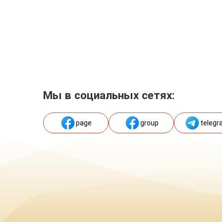
Мы в социальных сетях:
page
group
telegr