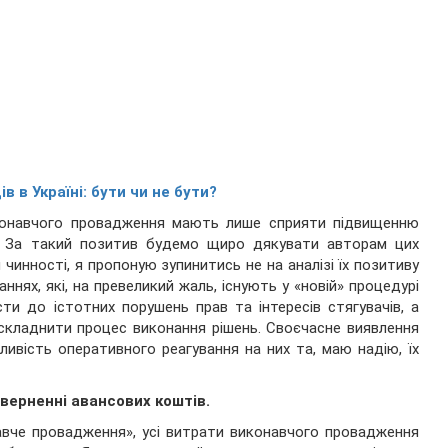
в в Україні: бути чи не бути?
иконавчого провадження мають лише сприяти підвищенню
і. За такий позитив будемо щиро дякувати авторам цих
 чинності, я пропоную зупинитись не на аналізі їх позитиву
аннях, які, на превеликий жаль, існують у «новій» процедурі
и до істотних порушень прав та інтересів стягувачів, а
складнити процес виконання рішень. Своєчасне виявлення
ивість оперативного реагування на них та, маю надію, їх
оверненні авансових коштів.
авче провадження», усі витрати виконавчого провадження