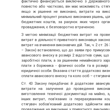
фактично фінансуються виключно з Державного
повністю або частково, він має можливість стяг
якщо ж рішення не виконано, витрати на викон
мінімальний процент реально виконаних рішень, ц
бюджетних коштів, за рахунок яких через орг
провадження, є безповоротно втраченою.
З метою мінімізації бюджетних витрат на прове
витрат в діяльності приватного виконавця закон
витрат на вчинення виконавчих дій. Так, ч. 2 ст. 2
– Закон) встановлено, що до заяви про примусов
авансового внеску в розмірі 2 відсотків суми, що 
заробітної плати, а за рішенням немайнового хара
плати з боржника - фізичної особи та в розмірі 
юридичної особи. Вказана стаття додатково визна
сплати авансового внеску та коло осіб – стягувачів
Ст. 43 Закону передбачає й додаткове авансув
витрати на залучення до проведення виконавч
виготовлення технічної документації на майно, з
інших витрат, пов’язаних із перерахуванням к
стягувач зобов’язаний додатково здійснити ава
провадження на виконанні у приватного виконавц