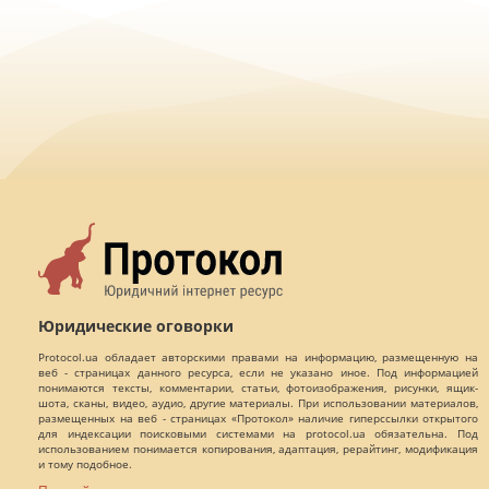
Юридические оговорки
Protocol.ua обладает авторскими правами на информацию, размещенную на
веб - страницах данного ресурса, если не указано иное. Под информацией
понимаются тексты, комментарии, статьи, фотоизображения, рисунки, ящик-
шота, сканы, видео, аудио, другие материалы. При использовании материалов,
размещенных на веб - страницах «Протокол» наличие гиперссылки открытого
для индексации поисковыми системами на protocol.ua обязательна. Под
использованием понимается копирования, адаптация, рерайтинг, модификация
и тому подобное.