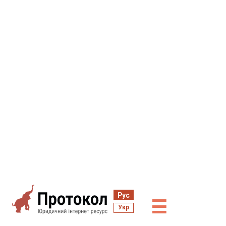
Рус
☰
Укр