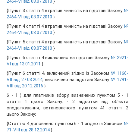
2464-VI від 08.07.2010
}
{Пункт 3 статті 4 втратив чинність на підставі Закону
№
2464-VI від 08.07.2010
}
{Пункт 4 статті 4 втратив чинність на підставі Закону
№
2464-VI від 08.07.2010
}
{Пункт 5 статті 4 втратив чинність на підставі Закону
№
2464-VI від 08.07.2010
}
{Пункт 6 статті 4 виключено на підставі Закону
№ 2921-
VI від 13.01.2011
}
{Пункт 6 статті 4, включений згідно із Законом
№ 1166-
VII від 27.03.2014
, виключено на підставі Закону
№ 1791-
VIII від 20.12.2016
}
6 - 1 ) для платників збору, визначених пунктом 5 - 1
статті 1 цього Закону, - 2 відсотки від об'єкта
оподаткування, встановленого пунктом 41 статті 2
цього Закону;
{Статтю 4 доповнено пунктом 6 - 1 згідно із Законом
№
71-VIII від 28.12.2014
}