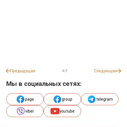
Предыдущая
Следующая
4/5
Мы в социальных сетях:
page
group
telegram
viber
youtube