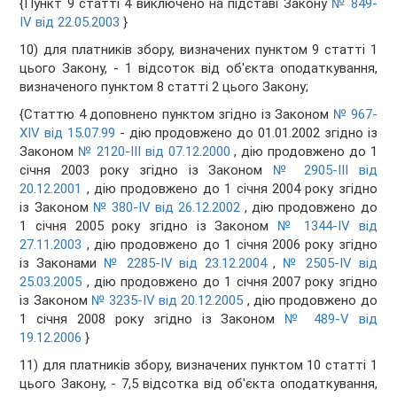
{Пункт 9 статті 4 виключено на підставі Закону
№ 849-
IV від 22.05.2003
}
10) для платників збору, визначених пунктом 9 статті 1
цього Закону, - 1 відсоток від об'єкта оподаткування,
визначеного пунктом 8 статті 2 цього Закону;
{Статтю 4 доповнено пунктом згідно із Законом
№ 967-
XIV від 15.07.99
- дію продовжено до 01.01.2002 згідно із
Законом
№ 2120-III від 07.12.2000
, дію продовжено до 1
січня 2003 року згідно із Законом
№ 2905-III від
20.12.2001
, дію продовжено до 1 січня 2004 року згідно
із Законом
№ 380-IV від 26.12.2002
, дію продовжено до
1 січня 2005 року згідно із Законом
№ 1344-IV від
27.11.2003
, дію продовжено до 1 січня 2006 року згідно
із Законами
№ 2285-IV від 23.12.2004
,
№ 2505-IV від
25.03.2005
, дію продовжено до 1 січня 2007 року згідно
із Законом
№ 3235-IV від 20.12.2005
, дію продовжено до
1 січня 2008 року згідно із Законом
№ 489-V від
19.12.2006
}
11) для платників збору, визначених пунктом 10 статті 1
цього Закону, - 7,5 відсотка від об'єкта оподаткування,