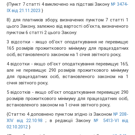
{Пункт 7 статті 4 виключено на підставі Закону
№ 3474-
IX від 21.11.2023
}
8) для платників збору, визначених пунктом 7 статті 1
цього Закону, залежно від вартості об'єкта, визначеного
пунктом 6 статті 2 цього Закону:
3 відсотки - якщо об'єкт оподаткування не перевищує
165 розмірів прожиткового мінімуму для працездатних
осіб, встановленого законом на 1 січня звітного року;
4 відсотки - якщо об'єкт оподаткування перевищує 165,
але не перевищує 290 розмірів прожиткового мінімуму
для працездатних осіб, встановленого законом на 1
січня звітного року;
5 відсотків - якщо об'єкт оподаткування перевищує 290
розмірів прожиткового мінімуму для працездатних осіб,
встановленого законом на 1 січня звітного року;
{Статтю 4 доповнено пунктом згідно із Законом
№ 208-
XIV від 22.10.98
; в редакції Закону
№ 5413-VI від
02.10.2012
}