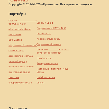
Полный текст
Copyright © 2014-2026 «Протокол». Все права защищены.
Партнёры
Серьги с
Винный шкаф
бриллиантами
Подготовка к НМТ / ВНО
alliancetechnika.ua
pereklad.ua
миралинкс
hospice-life.com.ua/
Веб мастер
Перевозка больных
https://motokosmos.ua/
Перевозка лежачих
Синтезаторы
больных за границу
agrotechnika.com.ua
Шкафы купе
perevod.agency
Брендовые сумки
europeservice.com.ua
Натяжные потолки Nova
mk-translations.ua
Stelya
текст юа
maltina.com.ua
kievperevod.com.ua
Cылки
О проекте