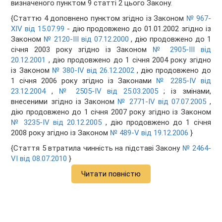
визначеного пунктом 9 статті 2 цього Закону.
{Статтю 4 доповнено пунктом згідно із Законом
№ 967-
XIV від 15.07.99
- дію продовжено до 01.01.2002 згідно із
Законом
№ 2120-III від 07.12.2000
, дію продовжено до 1
січня 2003 року згідно із Законом
№ 2905-III від
20.12.2001
, дію продовжено до 1 січня 2004 року згідно
із Законом
№ 380-IV від 26.12.2002
, дію продовжено до
1 січня 2006 року згідно із Законами
№ 2285-IV від
23.12.2004
,
№ 2505-IV від 25.03.2005
; із змінами,
внесеними згідно із Законом
№ 2771-IV від 07.07.2005
,
дію продовжено до 1 січня 2007 року згідно із Законом
№ 3235-IV від 20.12.2005
, дію продовжено до 1 січня
2008 року згідно із Законом
№ 489-V від 19.12.2006
}
{Стаття 5 втратила чинність на підставі Закону
№ 2464-
VI від 08.07.2010
}
Читати повністю