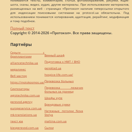
понимаются тексты, комментарии, статьи, фотоизображения, рисунки, ящик-
шота, сканы, видео, аудио, другие материалы. При использовании материалов,
размещенных на веб - страницах «Протокол» наличие гиперссылки открытого
для индексации поисковыми системами на protocol.ua обязательна. Под
использованием понимается копирования, адаптация, рерайтинг, модификация
и тому подобное.
Полный текст
Copyright © 2014-2026 «Протокол». Все права защищены.
Партнёры
Серьги с
Винный шкаф
бриллиантами
Подготовка к НМТ / ВНО
alliancetechnika.ua
pereklad.ua
миралинкс
hospice-life.com.ua/
Веб мастер
Перевозка больных
https://motokosmos.ua/
Перевозка лежачих
Синтезаторы
больных за границу
agrotechnika.com.ua
Шкафы купе
perevod.agency
Брендовые сумки
europeservice.com.ua
Натяжные потолки Nova
mk-translations.ua
Stelya
текст юа
maltina.com.ua
kievperevod.com.ua
Cылки