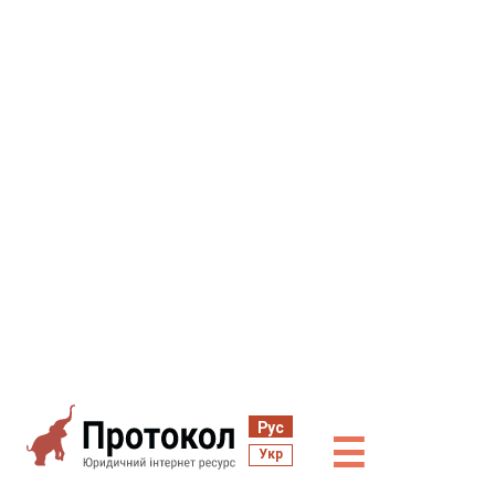
Рус
☰
Укр