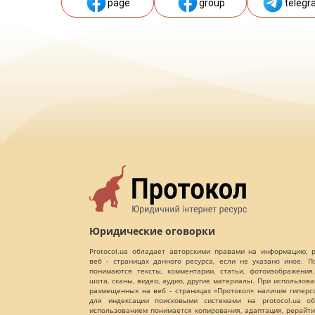
page
group
telegr
Юридические оговорки
Protocol.ua обладает авторскими правами на информацию,
веб - страницах данного ресурса, если не указано иное. 
понимаются тексты, комментарии, статьи, фотоизображения,
шота, сканы, видео, аудио, другие материалы. При использов
размещенных на веб - страницах «Протокол» наличие гиперс
для индексации поисковыми системами на protocol.ua об
использованием понимается копирования, адаптация, рерайти