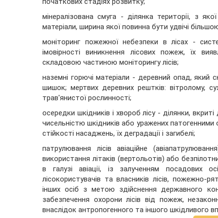
початкових стадіях розвитку;
мінералізована смуга - ділянка території, з як
матеріали, ширина якої повинна бути удвічі більшо
моніторинг пожежної небезпеки в лісах - сис
імовірності виникнення лісових пожеж, їх ви
складовою частиною моніторингу лісів;
наземні горючі матеріали - деревний опад, який ск
шишок; мертвих деревних рештків: вітролому, сух
трав'янистої рослинності;
осередки шкідників і хвороб лісу - ділянки, вкр
чисельністю шкідників або уражених патогенними 
стійкості насаджень, їх деградації і загибелі;
патрулювання лісів авіаційне (авіапатрулюван
використання літаків (вертольотів) або безпілот
в галузі авіації, із залученням посадових о
лісокористувачів та власників лісів, пожежно-ря
інших осіб з метою здійснення державного ко
забезпечення охорони лісів від пожеж, незакон
внаслідок антропогенного та іншого шкідливого вп