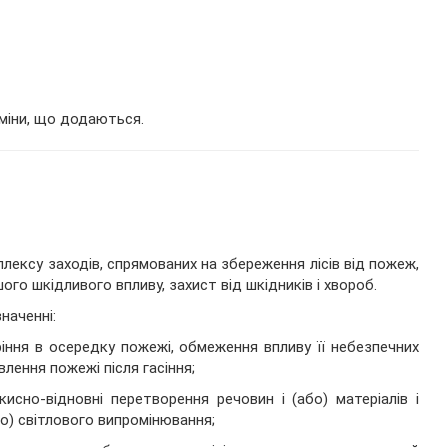
зміни, що додаються.
лексу заходів, спрямованих на збереження лісів від пожеж,
го шкідливого впливу, захист від шкідників і хвороб.
наченні:
оріння в осередку пожежі, обмеження впливу її небезпечних
лення пожежі після гасіння;
исно-відновні перетворення речовин і (або) матеріалів і
бо) світлового випромінювання;