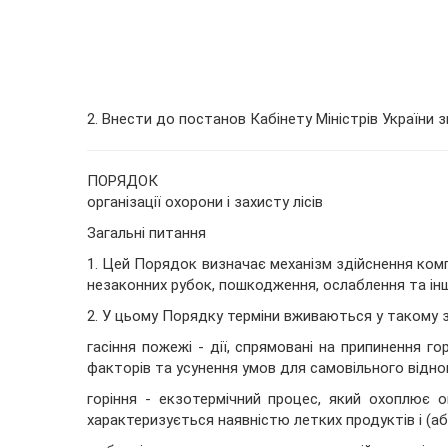
2. Внести до постанов Кабінету Міністрів України 
ПОРЯДОК
організації охорони і захисту лісів
Загальні питання
1. Цей Порядок визначає механізм здійснення комп
незаконних рубок, пошкодження, ослаблення та іншо
2. У цьому Порядку терміни вживаються у такому з
гасіння пожежі - дії, спрямовані на припинення г
факторів та усунення умов для самовільного віднов
горіння - екзотермічний процес, який охоплює ок
характеризується наявністю летких продуктів і (а