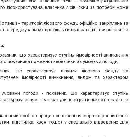
користувача або власника лісів - пожежно-рятувальний
ого лісокористувача, власника лісів, який за потреби може
 станції - територія лісового фонду, офіційно закріплена за
попереджувальних профілактичних заходів, виявлення та
а;
казник, що характеризує ступінь ймовірності виникнення
ного показника пожежної небезпеки за умовами погоди;
зник, що характеризує ділянки лісового фонду за
 ступенем імовірності виникнення, видом та характером
умовами погоди - показник, що характеризує ступінь
ся з урахуванням температури повітря і кількості опадів за
льований особою процес спалювання зібраної рослинності
ештки, підстилка, хвоя тощо) у спеціально відведених для