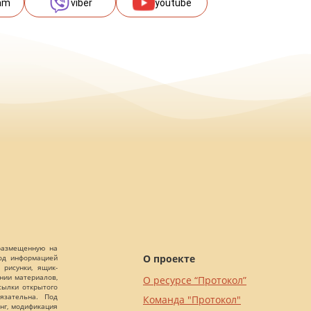
am
viber
youtube
 размещенную на
О проекте
Под информацией
 рисунки, ящик-
ании материалов,
О ресурсе “Протокол”
сылки открытого
язательна. Под
Команда "Протокол"
нг, модификация