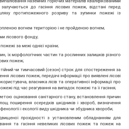
випалювання наземних горючих матеріалів кваліфікованими
 залучаються до гасіння лісових пожеж, відстані перед
ляху протипожежного розриву та зупинки пожежі із
хопленою вогнем територією і не пройденою вогнем;
ми лісового фонду;
ожежі за межі однієї країни;
лин, їх морфологічних частин та рослинних залишків різного
сових пожеж;
стійний чи тимчасовий (сезон) строк для спостереження за
ня лісових пожеж, передачі інформації про виявлені лісові
користувача, власника лісів та оперативної інформації про
ожежі під час реагування на випадок пожежі та її гасіння;
 метою оцінювання санітарного стану, встановлення причин
лощ поширення осередків шкідників і хвороб, визначення
 фенології і екології виду шкідника чи збудника хвороби;
ідвищеної прохідності з установленим обладнанням для
ування та гасіння невеликих лісових пожеж та пожеж на