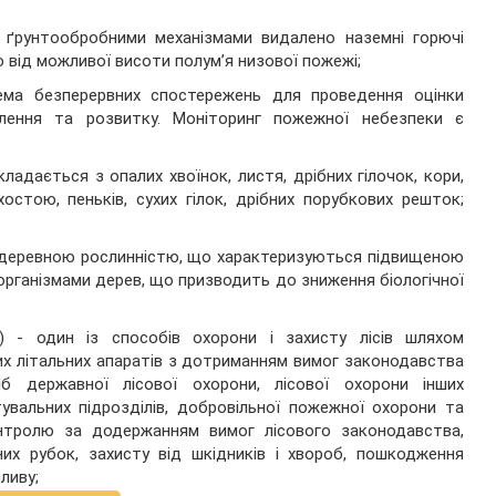
ої ґрунтообробними механізмами видалено наземні горючі
ю від можливої висоти полум’я низової пожежі;
тема безперервних спостережень для проведення оцінки
явлення та розвитку. Моніторинг пожежної небезпеки є
ладається з опалих хвоїнок, листя, дрібних гілочок, кори,
остою, пеньків, сухих гілок, дрібних порубкових решток;
иті деревною рослинністю, що характеризуються підвищеною
організмами дерев, що призводить до зниження біологічної
ня) - один із способів охорони і захисту лісів шляхом
них літальних апаратів з дотриманням вимог законодавства
сіб державної лісової охорони, лісової охорони інших
тувальних підрозділів, добровільної пожежної охорони та
нтролю за додержанням вимог лісового законодавства,
них рубок, захисту від шкідників і хвороб, пошкодження
ливу;