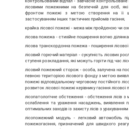
контрольований відпал - завчасне контрольоване 
лісовими пожежними на безпечній для осіб, які
фронтом пожежі з метою створення на її ш
застосуванням інших тактичних прийомів гасіння;
крайка лісової пожежі - межа між пройденою чи о
лісова пожежа - стихійне поширення вогню ділянка
лісова транскордонна пожежа - поширення лісової п
лісовий горючий матеріал - сукупність лісових рос
ступеня розкладання, які можуть горіти під час лі
лісовий пожежний сторож - особа, залучена на по
певною територією лісового фонду з метою виявлен
пожежі відповідальному черговому постійного лісо
розвиток лісової пожежі керівнику гасіння лісової п
лісопатологічне обстеження - обстеження лісів з
ослаблення та ураження насаджень, виявлення п
оптимальних заходів із захисту лісів з урахуванням
лісопожежний модуль - легковий автомобіль п
пожежогасіння, призначений для швидкого реаг