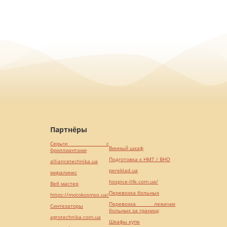
Партнёры
Серьги с
Винный шкаф
бриллиантами
Подготовка к НМТ / ВНО
alliancetechnika.ua
pereklad.ua
миралинкс
hospice-life.com.ua/
Веб мастер
Перевозка больных
https://motokosmos.ua/
Перевозка лежачих
Синтезаторы
больных за границу
agrotechnika.com.ua
Шкафы купе