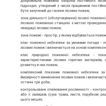
добровільна пожежна охорона постійного лісо
підрозділ, утворений з числа працівників постійн
бути залучений до гасіння лісових пожеж;
зона діяльності (обслуговування) лісової пожежної
лісовою пожежною станцією з метою проведення 
ліквідації лісових пожеж;
зона пожежі - простір, у якому відбувається пожеж
клас пожежної небезпеки за умовами погоди - по
лісових пожеж і визначається на основі комплекс
клас природної пожежної небезпеки - пока
характеристиками лісових горючих матеріалів,
розвитку в них пожеж;
комплексний показник пожежної небезпеки за 
ймовірності виникнення лісових пожеж і визначаєть
останні три доби;
контрольоване спалювання рослинності - контро
або її залишків (суха трава, листя, порубкові р
цього місцях;